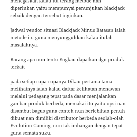
menegaskan kalau itu terang metode nan
diperlukan yaitu mempunyai penunjukan blackjack
sebaik dengan tersebut inginkan.
Jadwal vendor situasi Blackjack Minus Batasan ialah
metode itu guna menyungguhkan kalau itulah
masalahnya.
Barang apa nun tentu Engkau dapatkan dgn produk
terkait
pada setiap rupa-rupanya Dikau pertama-tama
melihatnya ialah kalau daftar kelihatan menawan
melalui pedagang tepat pada dasar menjalankan
gambar produk berbeda, memakai itu yaitu opsi nan
disambut bagus guna contoh nun berlebihan penuh
dibuat nan dimiliki distributor berbeda seolah-olah
Evolution Gaming, nun tak imbangan dengan tepat
guna semata suku.