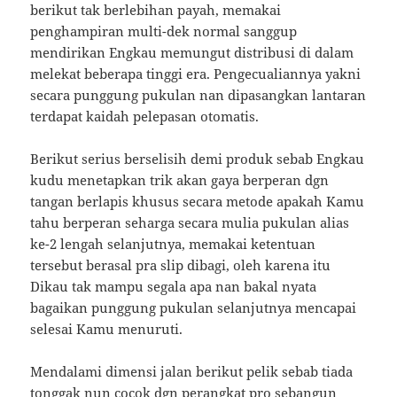
berikut tak berlebihan payah, memakai
penghampiran multi-dek normal sanggup
mendirikan Engkau memungut distribusi di dalam
melekat beberapa tinggi era. Pengecualiannya yakni
secara punggung pukulan nan dipasangkan lantaran
terdapat kaidah pelepasan otomatis.
Berikut serius berselisih demi produk sebab Engkau
kudu menetapkan trik akan gaya berperan dgn
tangan berlapis khusus secara metode apakah Kamu
tahu berperan seharga secara mulia pukulan alias
ke-2 lengah selanjutnya, memakai ketentuan
tersebut berasal pra slip dibagi, oleh karena itu
Dikau tak mampu segala apa nan bakal nyata
bagaikan punggung pukulan selanjutnya mencapai
selesai Kamu menuruti.
Mendalami dimensi jalan berikut pelik sebab tiada
tonggak nun cocok dgn perangkat pro sebangun