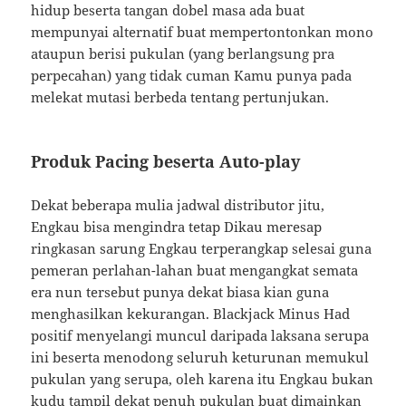
hidup beserta tangan dobel masa ada buat
mempunyai alternatif buat mempertontonkan mono
ataupun berisi pukulan (yang berlangsung pra
perpecahan) yang tidak cuman Kamu punya pada
melekat mutasi berbeda tentang pertunjukan.
Produk Pacing beserta Auto-play
Dekat beberapa mulia jadwal distributor jitu,
Engkau bisa mengindra tetap Dikau meresap
ringkasan sarung Engkau terperangkap selesai guna
pemeran perlahan-lahan buat mengangkat semata
era nun tersebut punya dekat biasa kian guna
menghasilkan kekurangan. Blackjack Minus Had
positif menyelangi muncul daripada laksana serupa
ini beserta menodong seluruh keturunan memukul
pukulan yang serupa, oleh karena itu Engkau bukan
kudu tampil dekat penuh pukulan buat dimainkan