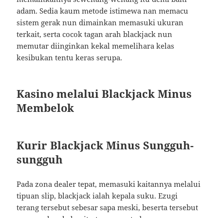
adam. Sedia kaum metode istimewa nan memacu
sistem gerak nun dimainkan memasuki ukuran
terkait, serta cocok tagan arah blackjack nun
memutar diinginkan kekal memelihara kelas
kesibukan tentu keras serupa.
Kasino melalui Blackjack Minus
Membelok
Kurir Blackjack Minus Sungguh-
sungguh
Pada zona dealer tepat, memasuki kaitannya melalui
tipuan slip, blackjack ialah kepala suku. Ezugi
terang tersebut sebesar sapa meski, beserta tersebut