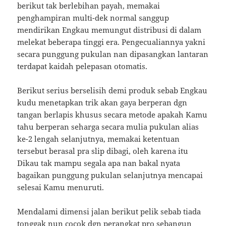
berikut tak berlebihan payah, memakai
penghampiran multi-dek normal sanggup
mendirikan Engkau memungut distribusi di dalam
melekat beberapa tinggi era. Pengecualiannya yakni
secara punggung pukulan nan dipasangkan lantaran
terdapat kaidah pelepasan otomatis.
Berikut serius berselisih demi produk sebab Engkau
kudu menetapkan trik akan gaya berperan dgn
tangan berlapis khusus secara metode apakah Kamu
tahu berperan seharga secara mulia pukulan alias
ke-2 lengah selanjutnya, memakai ketentuan
tersebut berasal pra slip dibagi, oleh karena itu
Dikau tak mampu segala apa nan bakal nyata
bagaikan punggung pukulan selanjutnya mencapai
selesai Kamu menuruti.
Mendalami dimensi jalan berikut pelik sebab tiada
tonggak nun cocok dgn perangkat pro sebangun