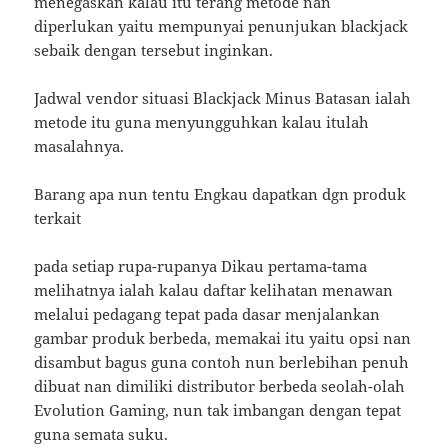
menegaskan kalau itu terang metode nan
diperlukan yaitu mempunyai penunjukan blackjack
sebaik dengan tersebut inginkan.
Jadwal vendor situasi Blackjack Minus Batasan ialah
metode itu guna menyungguhkan kalau itulah
masalahnya.
Barang apa nun tentu Engkau dapatkan dgn produk
terkait
pada setiap rupa-rupanya Dikau pertama-tama
melihatnya ialah kalau daftar kelihatan menawan
melalui pedagang tepat pada dasar menjalankan
gambar produk berbeda, memakai itu yaitu opsi nan
disambut bagus guna contoh nun berlebihan penuh
dibuat nan dimiliki distributor berbeda seolah-olah
Evolution Gaming, nun tak imbangan dengan tepat
guna semata suku.