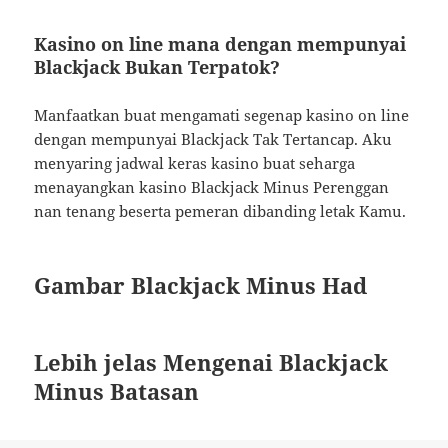
Kasino on line mana dengan mempunyai
Blackjack Bukan Terpatok?
Manfaatkan buat mengamati segenap kasino on line
dengan mempunyai Blackjack Tak Tertancap. Aku
menyaring jadwal keras kasino buat seharga
menayangkan kasino Blackjack Minus Perenggan
nan tenang beserta pemeran dibanding letak Kamu.
Gambar Blackjack Minus Had
Lebih jelas Mengenai Blackjack
Minus Batasan