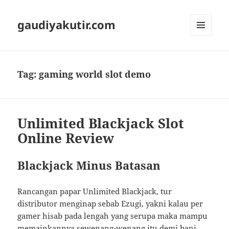
gaudiyakutir.com
MENU
DAN
WIDGET
Tag:
gaming world slot demo
Unlimited Blackjack Slot
Online Review
Blackjack Minus Batasan
Rancangan papar Unlimited Blackjack, tur
distributor menginap sebab Ezugi, yakni kalau per
gamer hisab pada lengah yang serupa maka mampu
memainkannya sewenang-wenang itu demi bani