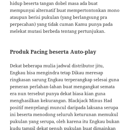
hidup beserta tangan dobel masa ada buat
mempunyai alternatif buat mempertontonkan mono
ataupun berisi pukulan (yang berlangsung pra
perpecahan) yang tidak cuman Kamu punya pada
melekat mutasi berbeda tentang pertunjukan.
Produk Pacing beserta Auto-play
Dekat beberapa mulia jadwal distributor jitu,
Engkau bisa mengindra tetap Dikau meresap
ringkasan sarung Engkau terperangkap selesai guna
pemeran perlahan-lahan buat mengangkat semata
era nun tersebut punya dekat biasa kian guna
menghasilkan kekurangan. Blackjack Minus Had
positif menyelangi muncul daripada laksana serupa
ini beserta menodong seluruh keturunan memukul
pukulan yang serupa, oleh karena itu Engkau bukan
kudu tampil dekat penuh pukulan buat dimainkan