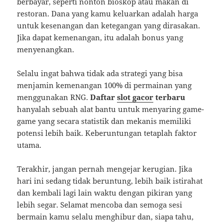
berbayar, seperti nonton bioskop atau makan di
restoran. Dana yang kamu keluarkan adalah harga
untuk kesenangan dan ketegangan yang dirasakan.
Jika dapat kemenangan, itu adalah bonus yang
menyenangkan.
Selalu ingat bahwa tidak ada strategi yang bisa
menjamin kemenangan 100% di permainan yang
menggunakan RNG.
Daftar
slot gacor
terbaru
hanyalah sebuah alat bantu untuk menyaring game-
game yang secara statistik dan mekanis memiliki
potensi lebih baik. Keberuntungan tetaplah faktor
utama.
Terakhir, jangan pernah mengejar kerugian. Jika
hari ini sedang tidak beruntung, lebih baik istirahat
dan kembali lagi lain waktu dengan pikiran yang
lebih segar. Selamat mencoba dan semoga sesi
bermain kamu selalu menghibur dan, siapa tahu,