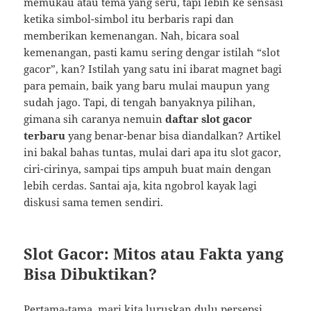
memukau atau tema yang seru, tapi lebih ke sensasi
ketika simbol-simbol itu berbaris rapi dan
memberikan kemenangan. Nah, bicara soal
kemenangan, pasti kamu sering dengar istilah “slot
gacor”, kan? Istilah yang satu ini ibarat magnet bagi
para pemain, baik yang baru mulai maupun yang
sudah jago. Tapi, di tengah banyaknya pilihan,
gimana sih caranya nemuin
daftar slot gacor
terbaru
yang benar-benar bisa diandalkan? Artikel
ini bakal bahas tuntas, mulai dari apa itu slot gacor,
ciri-cirinya, sampai tips ampuh buat main dengan
lebih cerdas. Santai aja, kita ngobrol kayak lagi
diskusi sama temen sendiri.
Slot Gacor: Mitos atau Fakta yang
Bisa Dibuktikan?
Pertama-tama, mari kita luruskan dulu persepsi