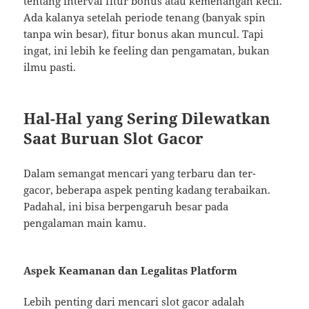
tentang interval fitur bonus atau kemenangan kecil.
Ada kalanya setelah periode tenang (banyak spin
tanpa win besar), fitur bonus akan muncul. Tapi
ingat, ini lebih ke feeling dan pengamatan, bukan
ilmu pasti.
Hal-Hal yang Sering Dilewatkan
Saat Buruan Slot Gacor
Dalam semangat mencari yang terbaru dan ter-
gacor, beberapa aspek penting kadang terabaikan.
Padahal, ini bisa berpengaruh besar pada
pengalaman main kamu.
Aspek Keamanan dan Legalitas Platform
Lebih penting dari mencari slot gacor adalah