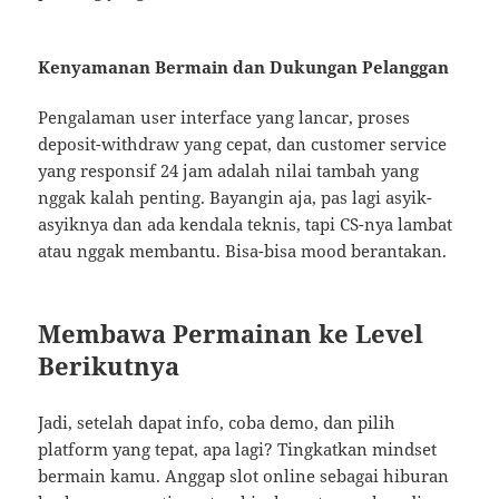
Kenyamanan Bermain dan Dukungan Pelanggan
Pengalaman user interface yang lancar, proses
deposit-withdraw yang cepat, dan customer service
yang responsif 24 jam adalah nilai tambah yang
nggak kalah penting. Bayangin aja, pas lagi asyik-
asyiknya dan ada kendala teknis, tapi CS-nya lambat
atau nggak membantu. Bisa-bisa mood berantakan.
Membawa Permainan ke Level
Berikutnya
Jadi, setelah dapat info, coba demo, dan pilih
platform yang tepat, apa lagi? Tingkatkan mindset
bermain kamu. Anggap slot online sebagai hiburan