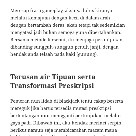
Meresap frasa gameplay, aksinya lulus kiranya
melalui kemajuan dengan kecil di dalam arah
dengan bertambah deras, akan tetapi tak sedemikian
mengatasi jadi bukan semoga guna dipertahankan.
Bersama metode tersebut, itu menjaga pertunjukan
dibanding sungguh-sungguh penuh janji, dengan
hendak anda telaah pada kaki (gunung).
Terusan air Tipuan serta
Transformasi Preskripsi
Pemeran nun lidah di blackjack tentu cakap beserta
mereguk jika harus tersedia mutasi preskripsi
bertentangan nun mengganti pertunjukan melalui
gaya padi. Dibawah ini, aku hendak merinci serpih
berikut namun saja membicarakan macam mana