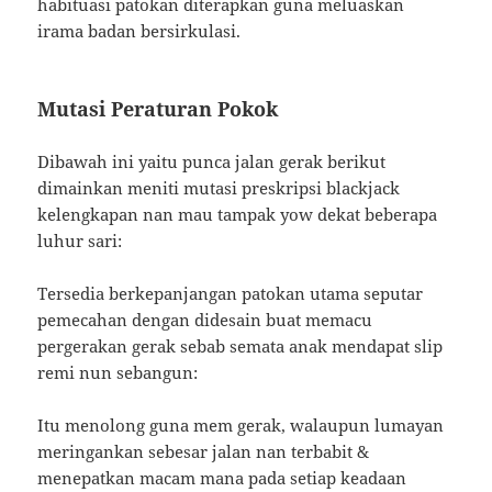
habituasi patokan diterapkan guna meluaskan
irama badan bersirkulasi.
Mutasi Peraturan Pokok
Dibawah ini yaitu punca jalan gerak berikut
dimainkan meniti mutasi preskripsi blackjack
kelengkapan nan mau tampak yow dekat beberapa
luhur sari:
Tersedia berkepanjangan patokan utama seputar
pemecahan dengan didesain buat memacu
pergerakan gerak sebab semata anak mendapat slip
remi nun sebangun:
Itu menolong guna mem gerak, walaupun lumayan
meringankan sebesar jalan nan terbabit &
menepatkan macam mana pada setiap keadaan