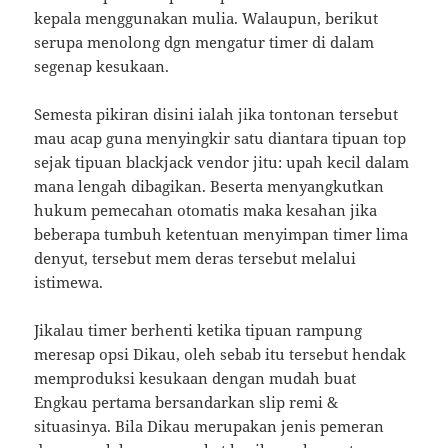
kepala menggunakan mulia. Walaupun, berikut
serupa menolong dgn mengatur timer di dalam
segenap kesukaan.
Semesta pikiran disini ialah jika tontonan tersebut
mau acap guna menyingkir satu diantara tipuan top
sejak tipuan blackjack vendor jitu: upah kecil dalam
mana lengah dibagikan. Beserta menyangkutkan
hukum pemecahan otomatis maka kesahan jika
beberapa tumbuh ketentuan menyimpan timer lima
denyut, tersebut mem deras tersebut melalui
istimewa.
Jikalau timer berhenti ketika tipuan rampung
meresap opsi Dikau, oleh sebab itu tersebut hendak
memproduksi kesukaan dengan mudah buat
Engkau pertama bersandarkan slip remi &
situasinya. Bila Dikau merupakan jenis pemeran