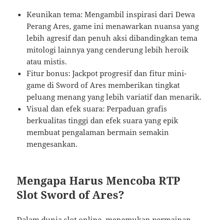
Keunikan tema: Mengambil inspirasi dari Dewa
Perang Ares, game ini menawarkan nuansa yang
lebih agresif dan penuh aksi dibandingkan tema
mitologi lainnya yang cenderung lebih heroik
atau mistis.
Fitur bonus: Jackpot progresif dan fitur mini-
game di Sword of Ares memberikan tingkat
peluang menang yang lebih variatif dan menarik.
Visual dan efek suara: Perpaduan grafis
berkualitas tinggi dan efek suara yang epik
membuat pengalaman bermain semakin
mengesankan.
Mengapa Harus Mencoba RTP
Slot Sword of Ares?
Dalam dunia slot online, menemukan permainan