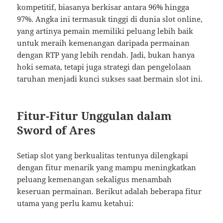
kompetitif, biasanya berkisar antara 96% hingga
97%. Angka ini termasuk tinggi di dunia slot online,
yang artinya pemain memiliki peluang lebih baik
untuk meraih kemenangan daripada permainan
dengan RTP yang lebih rendah. Jadi, bukan hanya
hoki semata, tetapi juga strategi dan pengelolaan
taruhan menjadi kunci sukses saat bermain slot ini.
Fitur-Fitur Unggulan dalam
Sword of Ares
Setiap slot yang berkualitas tentunya dilengkapi
dengan fitur menarik yang mampu meningkatkan
peluang kemenangan sekaligus menambah
keseruan permainan. Berikut adalah beberapa fitur
utama yang perlu kamu ketahui: