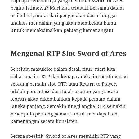
Tapi apa sebenarnya yang membuat Sword of Ares
begitu istimewa? Mari kita telusuri bersama dalam
artikel ini, mulai dari pengenalan dasar hingga
analisis mendalam yang akan membekali kamu
untuk memaksimalkan peluang kemenangan!
Mengenal RTP Slot Sword of Ares
Sebelum masuk ke dalam detail fitur, mari kita
bahas apa itu RTP dan kenapa angka ini penting bagi
seorang pemain slot. RTP, atau Return to Player,
adalah persentase dari total taruhan yang secara
teoritis akan dikembalikan kepada pemain dalam
jangka panjang. Semakin tinggi angka RTP, semakin
besar pula peluang pemain untuk mendapatkan
kemenangan secara konsisten.
Secara spesifik, Sword of Ares memiliki RTP yang