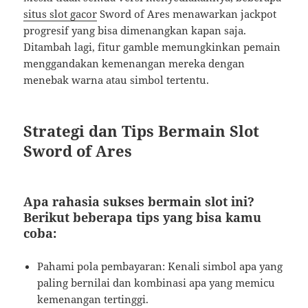
situs slot gacor
Sword of Ares menawarkan jackpot
progresif yang bisa dimenangkan kapan saja.
Ditambah lagi, fitur gamble memungkinkan pemain
menggandakan kemenangan mereka dengan
menebak warna atau simbol tertentu.
Strategi dan Tips Bermain Slot
Sword of Ares
Apa rahasia sukses bermain slot ini?
Berikut beberapa tips yang bisa kamu
coba:
Pahami pola pembayaran: Kenali simbol apa yang
paling bernilai dan kombinasi apa yang memicu
kemenangan tertinggi.