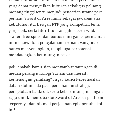
yang dapat menyajikan hiburan sekaligus peluang
menang tinggi tentu menjadi pencarian utama para
pemain. Sword of Ares hadir sebagai jawaban atas
kebutuhan itu. Dengan RTP yang kompetitif, tema
yang epik, serta fitur-fitur canggih seperti wild,
scatter, free spins, dan bonus mini-game, permainan
ini menawarkan pengalaman bermain yang tidak
hanya menyenangkan, tetapi juga berpotensi
mendatangkan keuntungan besar.
Jadi, apakah kamu siap menyambut tantangan di
medan perang mitologi Yunani dan meraih
kemenangan gemilang? Ingat, kunci keberhasilan
dalam slot ini ada pada pemahaman strategi,
pengelolaan bankroll, serta keberuntungan. Jangan
ragu untuk mencoba slot Sword of Ares di platform
terpercaya dan nikmati perjalanan epik penuh aksi
ini!