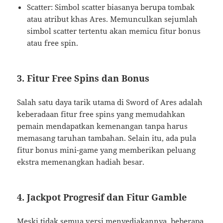
Scatter: Simbol scatter biasanya berupa tombak
atau atribut khas Ares. Memunculkan sejumlah
simbol scatter tertentu akan memicu fitur bonus
atau free spin.
3. Fitur Free Spins dan Bonus
Salah satu daya tarik utama di Sword of Ares adalah
keberadaan fitur free spins yang memudahkan
pemain mendapatkan kemenangan tanpa harus
memasang taruhan tambahan. Selain itu, ada pula
fitur bonus mini-game yang memberikan peluang
ekstra memenangkan hadiah besar.
4. Jackpot Progresif dan Fitur Gamble
Meski tidak semua versi menyediakannya, beberapa