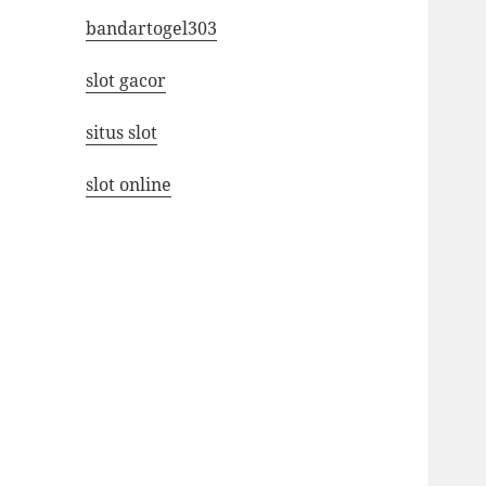
bandartogel303
slot gacor
situs slot
slot online