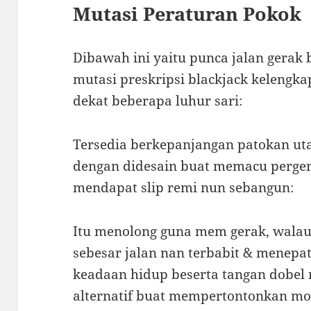
Mutasi Peraturan Pokok
Dibawah ini yaitu punca jalan gerak 
mutasi preskripsi blackjack keleng
dekat beberapa luhur sari:
Tersedia berkepanjangan patokan u
dengan didesain buat memacu perge
mendapat slip remi nun sebangun:
Itu menolong guna mem gerak, wal
sebesar jalan nan terbabit & menep
keadaan hidup beserta tangan dobe
alternatif buat mempertontonkan mo