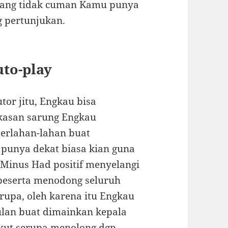
 yang tidak cuman Kamu punya
g pertunjukan.
uto-play
tor jitu, Engkau bisa
kasan sarung Engkau
perlahan-lahan buat
 punya dekat biasa kian guna
 Minus Had positif menyelangi
 beserta menodong seluruh
upa, oleh karena itu Engkau
lan buat dimainkan kepala
kut serupa menolong dgn