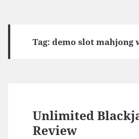
Tag:
demo slot mahjong 
Unlimited Blackj
Review