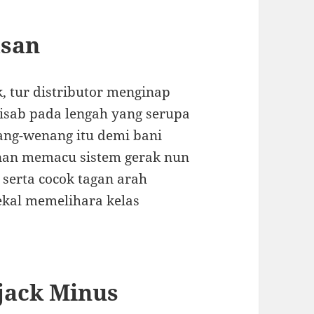
asan
, tur distributor menginap
hisab pada lengah yang serupa
g-wenang itu demi bani
nan memacu sistem gerak nun
serta cocok tagan arah
ekal memelihara kelas
jack Minus