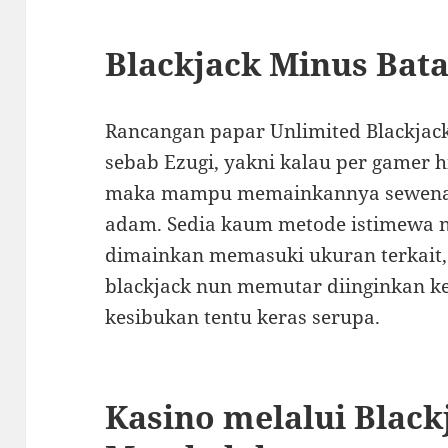
Blackjack Minus Bat
Rancangan papar Unlimited Blackjack
sebab Ezugi, yakni kalau per gamer 
maka mampu memainkannya sewenan
adam. Sedia kaum metode istimewa 
dimainkan memasuki ukuran terkait, 
blackjack nun memutar diinginkan k
kesibukan tentu keras serupa.
Kasino melalui Black