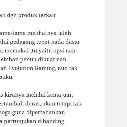
an dgn produk terkait
tama-tama melihatnya ialah
lui pedagang tepat pada dasar
 memakai itu yaitu opsi nan
lebihan penuh dibuat nan
olah Evolution Gaming, nun tak
suku.
us kiranya melalui kemajuan
ertambah deras, akan tetapi tak
moga guna dipertahankan.
ga pertunjukan dibanding