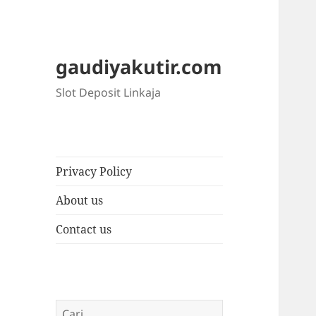
gaudiyakutir.com
Slot Deposit Linkaja
Privacy Policy
About us
Contact us
Cari