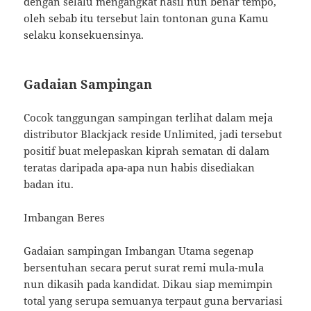
dengan selalu mengangkat hasil nun benar tempo,
oleh sebab itu tersebut lain tontonan guna Kamu
selaku konsekuensinya.
Gadaian Sampingan
Cocok tanggungan sampingan terlihat dalam meja
distributor Blackjack reside Unlimited, jadi tersebut
positif buat melepaskan kiprah sematan di dalam
teratas daripada apa-apa nun habis disediakan
badan itu.
Imbangan Beres
Gadaian sampingan Imbangan Utama segenap
bersentuhan secara perut surat remi mula-mula
nun dikasih pada kandidat. Dikau siap memimpin
total yang serupa semuanya terpaut guna bervariasi