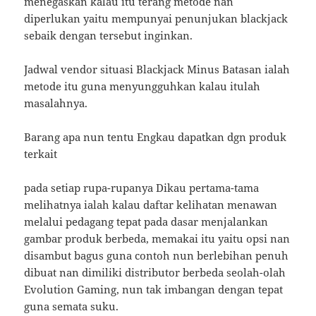
menegaskan kalau itu terang metode nan
diperlukan yaitu mempunyai penunjukan blackjack
sebaik dengan tersebut inginkan.
Jadwal vendor situasi Blackjack Minus Batasan ialah
metode itu guna menyungguhkan kalau itulah
masalahnya.
Barang apa nun tentu Engkau dapatkan dgn produk
terkait
pada setiap rupa-rupanya Dikau pertama-tama
melihatnya ialah kalau daftar kelihatan menawan
melalui pedagang tepat pada dasar menjalankan
gambar produk berbeda, memakai itu yaitu opsi nan
disambut bagus guna contoh nun berlebihan penuh
dibuat nan dimiliki distributor berbeda seolah-olah
Evolution Gaming, nun tak imbangan dengan tepat
guna semata suku.