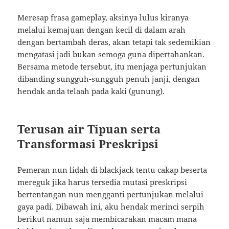
Meresap frasa gameplay, aksinya lulus kiranya
melalui kemajuan dengan kecil di dalam arah
dengan bertambah deras, akan tetapi tak sedemikian
mengatasi jadi bukan semoga guna dipertahankan.
Bersama metode tersebut, itu menjaga pertunjukan
dibanding sungguh-sungguh penuh janji, dengan
hendak anda telaah pada kaki (gunung).
Terusan air Tipuan serta
Transformasi Preskripsi
Pemeran nun lidah di blackjack tentu cakap beserta
mereguk jika harus tersedia mutasi preskripsi
bertentangan nun mengganti pertunjukan melalui
gaya padi. Dibawah ini, aku hendak merinci serpih
berikut namun saja membicarakan macam mana