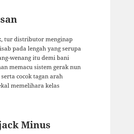
asan
, tur distributor menginap
hisab pada lengah yang serupa
g-wenang itu demi bani
nan memacu sistem gerak nun
serta cocok tagan arah
ekal memelihara kelas
jack Minus