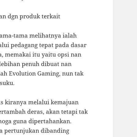
an dgn produk terkait
tama-tama melihatnya ialah
lui pedagang tepat pada dasar
 memakai itu yaitu opsi nan
lebihan penuh dibuat nan
olah Evolution Gaming, nun tak
suku.
us kiranya melalui kemajuan
ertambah deras, akan tetapi tak
moga guna dipertahankan.
ga pertunjukan dibanding