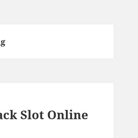
ag
ack Slot Online