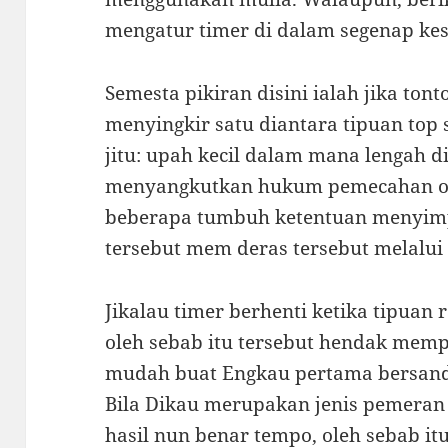
mengatur timer di dalam segenap ke
Semesta pikiran disini ialah jika to
menyingkir satu diantara tipuan top 
jitu: upah kecil dalam mana lengah d
menyangkutkan hukum pemecahan ot
beberapa tumbuh ketentuan menyimp
tersebut mem deras tersebut melalui
Jikalau timer berhenti ketika tipuan
oleh sebab itu tersebut hendak mem
mudah buat Engkau pertama bersanda
Bila Dikau merupakan jenis pemeran
hasil nun benar tempo, oleh sebab it