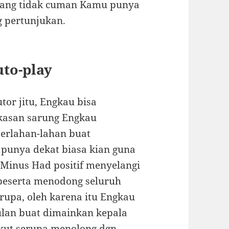
 yang tidak cuman Kamu punya
g pertunjukan.
uto-play
tor jitu, Engkau bisa
kasan sarung Engkau
perlahan-lahan buat
 punya dekat biasa kian guna
 Minus Had positif menyelangi
 beserta menodong seluruh
upa, oleh karena itu Engkau
lan buat dimainkan kepala
kut serupa menolong dgn