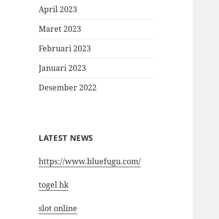
April 2023
Maret 2023
Februari 2023
Januari 2023
Desember 2022
LATEST NEWS
https://www.bluefugu.com/
togel hk
slot online