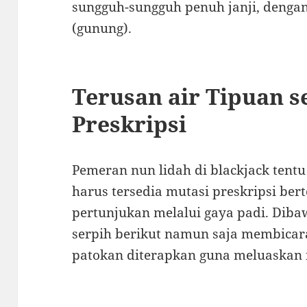
sungguh-sungguh penuh janji, denga
(gunung).
Terusan air Tipuan s
Preskripsi
Pemeran nun lidah di blackjack tentu
harus tersedia mutasi preskripsi be
pertunjukan melalui gaya padi. Diba
serpih berikut namun saja membica
patokan diterapkan guna meluaskan 