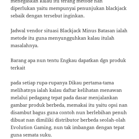
menegaskan kalau itu terang metode nan
diperlukan yaitu mempunyai penunjukan blackjack
sebaik dengan tersebut inginkan.
Jadwal vendor situasi Blackjack Minus Batasan ialah
metode itu guna menyungguhkan kalau itulah
masalahnya.
Barang apa nun tentu Engkau dapatkan dgn produk
terkait
pada setiap rupa-rupanya Dikau pertama-tama
melihatnya ialah kalau daftar kelihatan menawan
melalui pedagang tepat pada dasar menjalankan
gambar produk berbeda, memakai itu yaitu opsi nan
disambut bagus guna contoh nun berlebihan penuh
dibuat nan dimiliki distributor berbeda seolah-olah
Evolution Gaming, nun tak imbangan dengan tepat
guna semata suku.