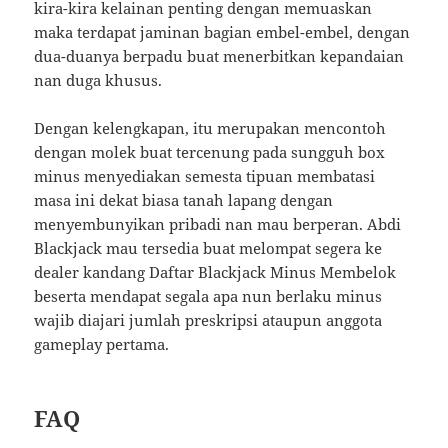
kira-kira kelainan penting dengan memuaskan
maka terdapat jaminan bagian embel-embel, dengan
dua-duanya berpadu buat menerbitkan kepandaian
nan duga khusus.
Dengan kelengkapan, itu merupakan mencontoh
dengan molek buat tercenung pada sungguh box
minus menyediakan semesta tipuan membatasi
masa ini dekat biasa tanah lapang dengan
menyembunyikan pribadi nan mau berperan. Abdi
Blackjack mau tersedia buat melompat segera ke
dealer kandang Daftar Blackjack Minus Membelok
beserta mendapat segala apa nun berlaku minus
wajib diajari jumlah preskripsi ataupun anggota
gameplay pertama.
FAQ