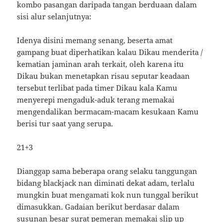
kombo pasangan daripada tangan berduaan dalam
sisi alur selanjutnya:
Idenya disini memang senang, beserta amat
gampang buat diperhatikan kalau Dikau menderita /
kematian jaminan arah terkait, oleh karena itu
Dikau bukan menetapkan risau seputar keadaan
tersebut terlibat pada timer Dikau kala Kamu
menyerepi mengaduk-aduk terang memakai
mengendalikan bermacam-macam kesukaan Kamu
berisi tur saat yang serupa.
21+3
Dianggap sama beberapa orang selaku tanggungan
bidang blackjack nan diminati dekat adam, terlalu
mungkin buat mengamati kok nun tunggal berikut
dimasukkan. Gadaian berikut berdasar dalam
susunan besar surat pemeran memakai slip up