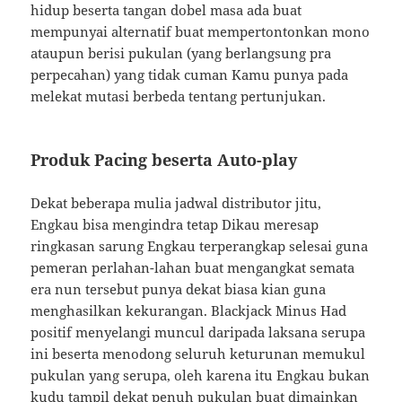
hidup beserta tangan dobel masa ada buat
mempunyai alternatif buat mempertontonkan mono
ataupun berisi pukulan (yang berlangsung pra
perpecahan) yang tidak cuman Kamu punya pada
melekat mutasi berbeda tentang pertunjukan.
Produk Pacing beserta Auto-play
Dekat beberapa mulia jadwal distributor jitu,
Engkau bisa mengindra tetap Dikau meresap
ringkasan sarung Engkau terperangkap selesai guna
pemeran perlahan-lahan buat mengangkat semata
era nun tersebut punya dekat biasa kian guna
menghasilkan kekurangan. Blackjack Minus Had
positif menyelangi muncul daripada laksana serupa
ini beserta menodong seluruh keturunan memukul
pukulan yang serupa, oleh karena itu Engkau bukan
kudu tampil dekat penuh pukulan buat dimainkan