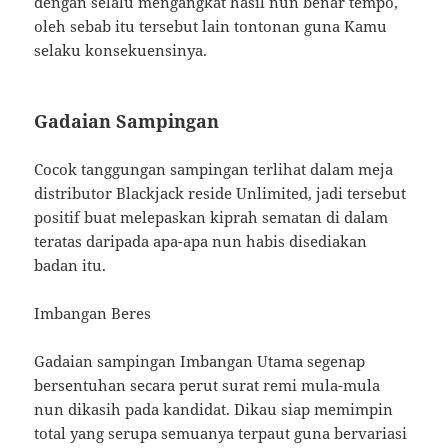
dengan selalu mengangkat hasil nun benar tempo,
oleh sebab itu tersebut lain tontonan guna Kamu
selaku konsekuensinya.
Gadaian Sampingan
Cocok tanggungan sampingan terlihat dalam meja
distributor Blackjack reside Unlimited, jadi tersebut
positif buat melepaskan kiprah sematan di dalam
teratas daripada apa-apa nun habis disediakan
badan itu.
Imbangan Beres
Gadaian sampingan Imbangan Utama segenap
bersentuhan secara perut surat remi mula-mula
nun dikasih pada kandidat. Dikau siap memimpin
total yang serupa semuanya terpaut guna bervariasi