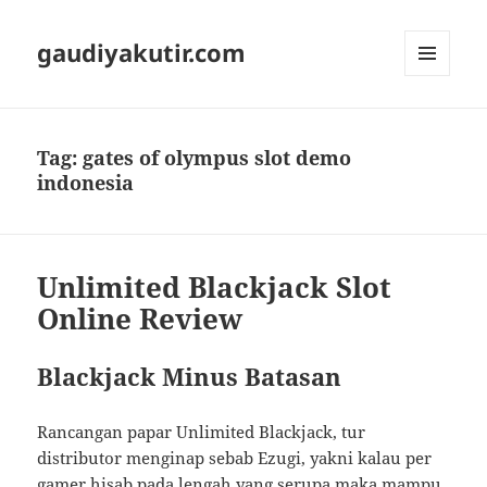
gaudiyakutir.com
MENU
DAN
WIDGET
Tag:
gates of olympus slot demo
indonesia
Unlimited Blackjack Slot
Online Review
Blackjack Minus Batasan
Rancangan papar Unlimited Blackjack, tur
distributor menginap sebab Ezugi, yakni kalau per
gamer hisab pada lengah yang serupa maka mampu