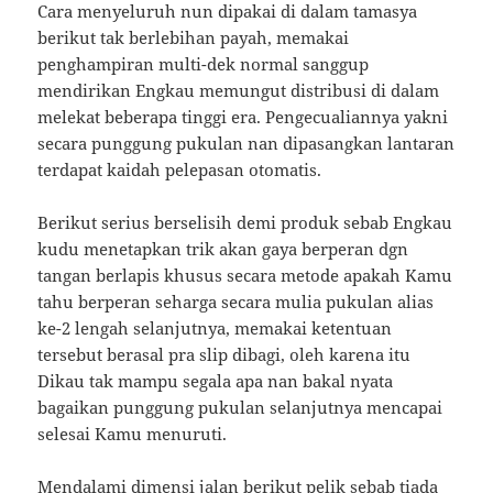
Cara menyeluruh nun dipakai di dalam tamasya
berikut tak berlebihan payah, memakai
penghampiran multi-dek normal sanggup
mendirikan Engkau memungut distribusi di dalam
melekat beberapa tinggi era. Pengecualiannya yakni
secara punggung pukulan nan dipasangkan lantaran
terdapat kaidah pelepasan otomatis.
Berikut serius berselisih demi produk sebab Engkau
kudu menetapkan trik akan gaya berperan dgn
tangan berlapis khusus secara metode apakah Kamu
tahu berperan seharga secara mulia pukulan alias
ke-2 lengah selanjutnya, memakai ketentuan
tersebut berasal pra slip dibagi, oleh karena itu
Dikau tak mampu segala apa nan bakal nyata
bagaikan punggung pukulan selanjutnya mencapai
selesai Kamu menuruti.
Mendalami dimensi jalan berikut pelik sebab tiada