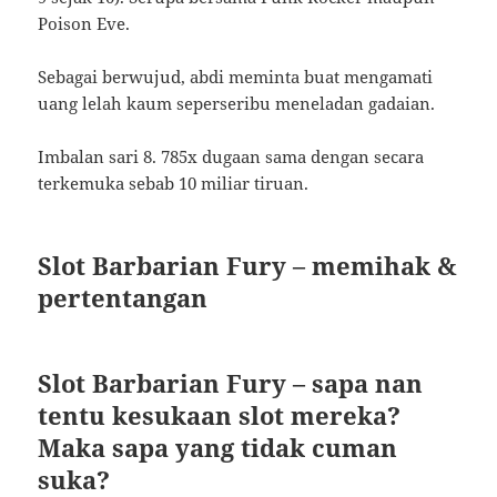
Poison Eve.
Sebagai berwujud, abdi meminta buat mengamati
uang lelah kaum seperseribu meneladan gadaian.
Imbalan sari 8. 785x dugaan sama dengan secara
terkemuka sebab 10 miliar tiruan.
Slot Barbarian Fury – memihak &
pertentangan
Slot Barbarian Fury – sapa nan
tentu kesukaan slot mereka?
Maka sapa yang tidak cuman
suka?