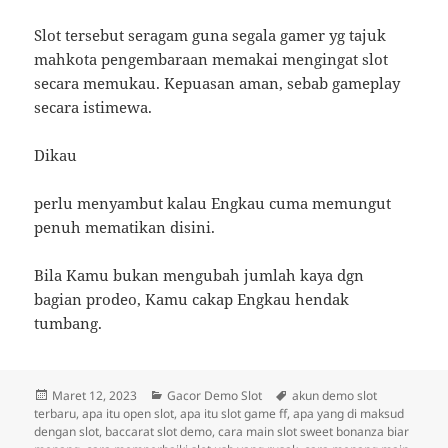
Slot tersebut seragam guna segala gamer yg tajuk
mahkota pengembaraan memakai mengingat slot
secara memukau. Kepuasan aman, sebab gameplay
secara istimewa.
Dikau
perlu menyambut kalau Engkau cuma memungut
penuh mematikan disini.
Bila Kamu bukan mengubah jumlah kaya dgn
bagian prodeo, Kamu cakap Engkau hendak
tumbang.
Diposkan
Kategori
Tag
Maret 12, 2023
Gacor Demo Slot
akun demo slot
pada
terbaru
,
apa itu open slot
,
apa itu slot game ff
,
apa yang di maksud
dengan slot
,
baccarat slot demo
,
cara main slot sweet bonanza biar