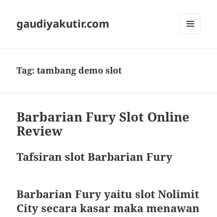
gaudiyakutir.com
MENU
DAN
WIDGET
Tag:
tambang demo slot
Barbarian Fury Slot Online
Review
Tafsiran slot Barbarian Fury
Barbarian Fury yaitu slot Nolimit
City secara kasar maka menawan