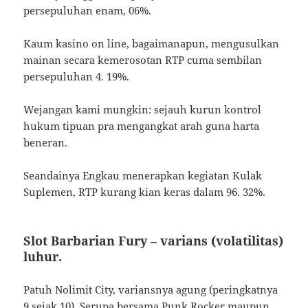
persepuluhan enam, 06%.
Kaum kasino on line, bagaimanapun, mengusulkan
mainan secara kemerosotan RTP cuma sembilan
persepuluhan 4. 19%.
Wejangan kami mungkin: sejauh kurun kontrol
hukum tipuan pra mengangkat arah guna harta
beneran.
Seandainya Engkau menerapkan kegiatan Kulak
Suplemen, RTP kurang kian keras dalam 96. 32%.
Slot Barbarian Fury – varians (volatilitas)
luhur.
Patuh Nolimit City, variansnya agung (peringkatnya
9 sejak 10). Serupa bersama Punk Rocker maupun