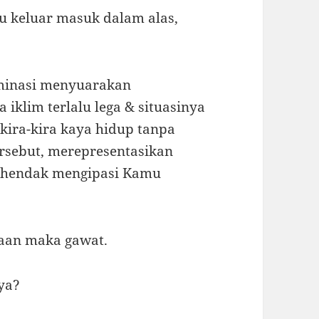
u keluar masuk dalam alas,
erminasi menyuarakan
 iklim terlalu lega & situasinya
ira-kira kaya hidup tanpa
rsebut, merepresentasikan
i hendak mengipasi Kamu
aan maka gawat.
ya?