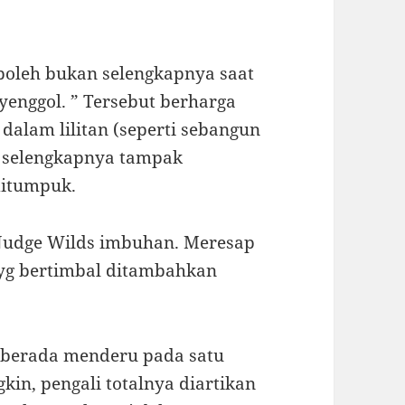
boleh bukan selengkapnya saat
nyenggol. ” Tersebut berharga
 dalam lilitan (seperti sebangun
l selengkapnya tampak
ditumpuk.
Nudge Wilds imbuhan. Meresap
 yg bertimbal ditambahkan
berada menderu pada satu
in, pengali totalnya diartikan