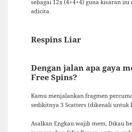
sebagai 12x (4+4+4) guna kisaran ini
adicita.
Respins Liar
Dengan jalan apa gaya 
Free Spins?
Kamu menjalankan fragmen percuma
sedikitnya 3 Scatters (dikenali untuk 
Asalkan Engkau wajib mem, Dikau 