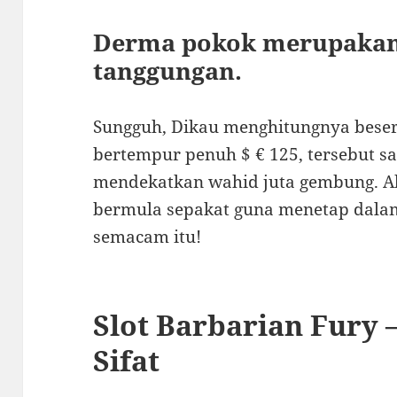
Derma pokok merupakan 
tanggungan.
Sungguh, Dikau menghitungnya beser
bertempur penuh $ € 125, tersebut s
mendekatkan wahid juta gembung. A
bermula sepakat guna menetap dalam
semacam itu!
Slot Barbarian Fury
Sifat