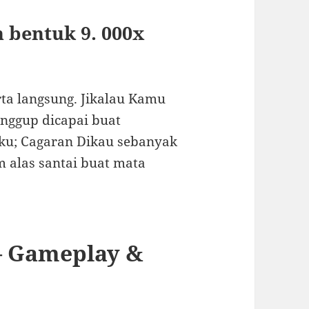
bentuk 9. 000x
ta langsung. Jikalau Kamu
anggup dicapai buat
ku; Cagaran Dikau sebanyak
 alas santai buat mata
 – Gameplay &