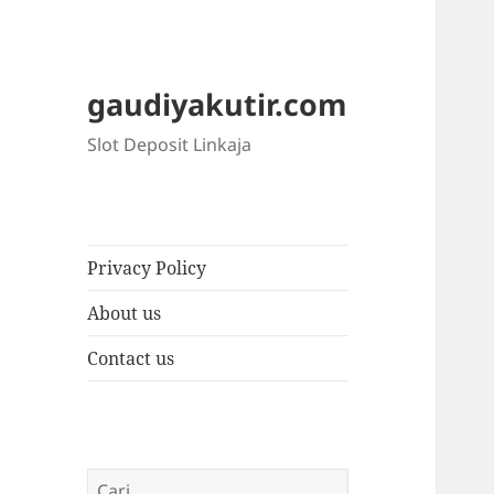
gaudiyakutir.com
Slot Deposit Linkaja
Privacy Policy
About us
Contact us
Cari