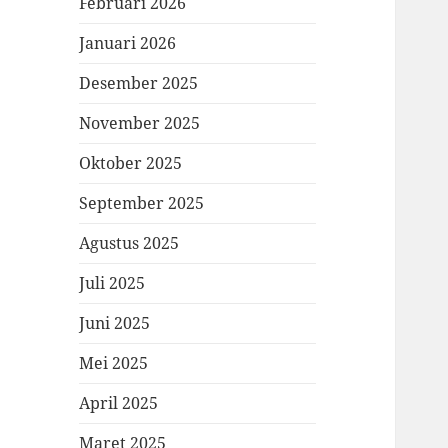
Februari 2026
Januari 2026
Desember 2025
November 2025
Oktober 2025
September 2025
Agustus 2025
Juli 2025
Juni 2025
Mei 2025
April 2025
Maret 2025