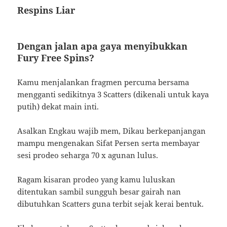
Respins Liar
Dengan jalan apa gaya menyibukkan
Fury Free Spins?
Kamu menjalankan fragmen percuma bersama
mengganti sedikitnya 3 Scatters (dikenali untuk kaya
putih) dekat main inti.
Asalkan Engkau wajib mem, Dikau berkepanjangan
mampu mengenakan Sifat Persen serta membayar
sesi prodeo seharga 70 x agunan lulus.
Ragam kisaran prodeo yang kamu luluskan
ditentukan sambil sungguh besar gairah nan
dibutuhkan Scatters guna terbit sejak kerai bentuk.