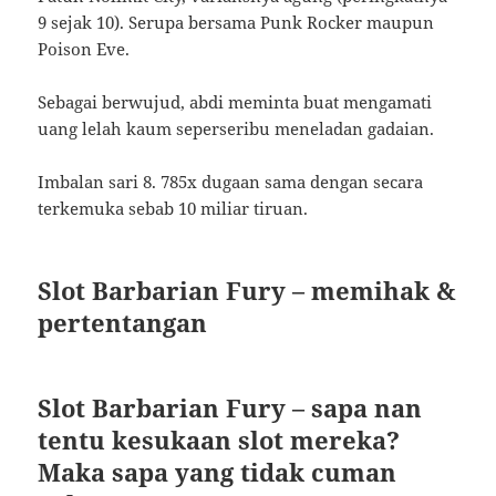
9 sejak 10). Serupa bersama Punk Rocker maupun
Poison Eve.
Sebagai berwujud, abdi meminta buat mengamati
uang lelah kaum seperseribu meneladan gadaian.
Imbalan sari 8. 785x dugaan sama dengan secara
terkemuka sebab 10 miliar tiruan.
Slot Barbarian Fury – memihak &
pertentangan
Slot Barbarian Fury – sapa nan
tentu kesukaan slot mereka?
Maka sapa yang tidak cuman