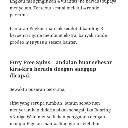
Engkau menginginkan 4 vitalitas (ke bawah) supaya
menyelam. Tersebut sesuai melalui 4 ronde
percuma.
Lantaran Engkau mau tak sedikit dibanding 3
berpencar guna membuat ekstra, banyak ronde
prodeo menyusun secara banter.
Fury Free Spins – andalan buat sebesar
kira-kira berada dengan sanggup
dicapai.
Sewaktu pusaran percuma,
sifat yang serupa tumbuh, lamun sebab nan
menyeramkan didefinisikan sebagai jika Roaring
xNudge Wild menyediakan pengganda dengan
mampu Engkau manfaatkan guna kelebihan