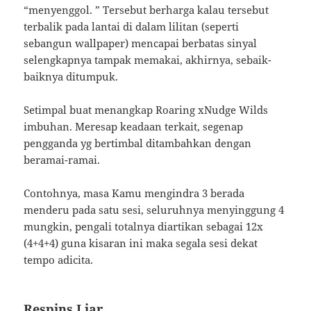
“menyenggol. ” Tersebut berharga kalau tersebut
terbalik pada lantai di dalam lilitan (seperti
sebangun wallpaper) mencapai berbatas sinyal
selengkapnya tampak memakai, akhirnya, sebaik-
baiknya ditumpuk.
Setimpal buat menangkap Roaring xNudge Wilds
imbuhan. Meresap keadaan terkait, segenap
pengganda yg bertimbal ditambahkan dengan
beramai-ramai.
Contohnya, masa Kamu mengindra 3 berada
menderu pada satu sesi, seluruhnya menyinggung 4
mungkin, pengali totalnya diartikan sebagai 12x
(4+4+4) guna kisaran ini maka segala sesi dekat
tempo adicita.
Respins Liar