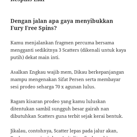
Dengan jalan apa gaya menyibukkan
Fury Free Spins?
Kamu menjalankan fragmen percuma bersama
mengganti sedikitnya 3 Scatters (dikenali untuk kaya
putih) dekat main inti.
Asalkan Engkau wajib mem, Dikau berkepanjangan
mampu mengenakan Sifat Persen serta membayar
sesi prodeo seharga 70 x agunan lulus.
Ragam kisaran prodeo yang kamu luluskan
ditentukan sambil sungguh besar gairah nan
dibutuhkan Scatters guna terbit sejak kerai bentuk.
Jikalau, contohnya, Scatter lepas pada jalur akan,