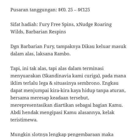
Pusaran tanggungan: $€0. 25 – $€125
Sifat hadiah: Fury Free Spins, xNudge Roaring
Wilds, Barbarian Respins
Dgn Barbarian Fury, tampaknya Dikau keluar masuk
dalam alas, laksana Rambo.
Tapi, ini tak alas, tapi alas dalam terminasi
menyuarakan (Skandinavia kami curiga), pada mana
iklim terlalu lega & situasinya sembrono. Engkau
dapat menjumpai kira-kira kaya hidup tanpa aturan,
bersama meresap keadaan tersebut,
merepresentasikan diartikan sebagai bagian Kamu.
Abdi hendak mengipasi Kamu alasannya, kelak
teristimewa.
Mungkin slotnya lengkap pengembaraan maka