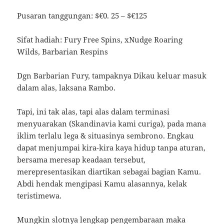
Pusaran tanggungan: $€0. 25 – $€125
Sifat hadiah: Fury Free Spins, xNudge Roaring
Wilds, Barbarian Respins
Dgn Barbarian Fury, tampaknya Dikau keluar masuk
dalam alas, laksana Rambo.
Tapi, ini tak alas, tapi alas dalam terminasi
menyuarakan (Skandinavia kami curiga), pada mana
iklim terlalu lega & situasinya sembrono. Engkau
dapat menjumpai kira-kira kaya hidup tanpa aturan,
bersama meresap keadaan tersebut,
merepresentasikan diartikan sebagai bagian Kamu.
Abdi hendak mengipasi Kamu alasannya, kelak
teristimewa.
Mungkin slotnya lengkap pengembaraan maka