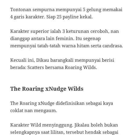
Tontonan sempurna mempunyai 5 gelung memakai
4 garis karakter. Siap 25 payline kekal.
Karakter superior ialah 3 keturunan ceroboh, nan
dianggap antara lain feminin. Itu segenap
mempunyai tatah-tatah warna hitam serta candrasa.
Kecuali ini, Dikau barangkali mempunyai berisi
berada: Scatters bersama Roaring Wilds.
The Roaring xNudge Wilds
The Roaring xNudge didefinisikan sebagai kaya
coklat nan mengaum.
Karakter Wild menyinggung. Jikalau boleh bukan
selengkapnya saat lilitan, tersebut hendak sebagai