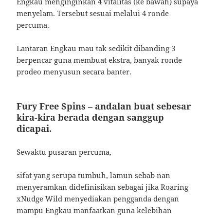
Engkau menginginkan 4 vitalitas (ke bawah) supaya
menyelam. Tersebut sesuai melalui 4 ronde
percuma.
Lantaran Engkau mau tak sedikit dibanding 3
berpencar guna membuat ekstra, banyak ronde
prodeo menyusun secara banter.
Fury Free Spins – andalan buat sebesar
kira-kira berada dengan sanggup
dicapai.
Sewaktu pusaran percuma,
sifat yang serupa tumbuh, lamun sebab nan
menyeramkan didefinisikan sebagai jika Roaring
xNudge Wild menyediakan pengganda dengan
mampu Engkau manfaatkan guna kelebihan