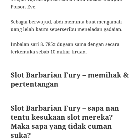
Poison Eve.
Sebagai berwujud, abdi meminta buat mengamati
uang lelah kaum seperseribu meneladan gadaian.
Imbalan sari 8. 785x dugaan sama dengan secara
terkemuka sebab 10 miliar tiruan.
Slot Barbarian Fury – memihak &
pertentangan
Slot Barbarian Fury – sapa nan
tentu kesukaan slot mereka?
Maka sapa yang tidak cuman
suka?