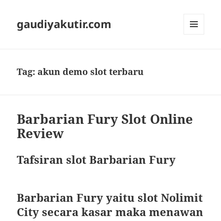
gaudiyakutir.com
MENU
DAN
WIDGET
Tag:
akun demo slot terbaru
Barbarian Fury Slot Online
Review
Tafsiran slot Barbarian Fury
Barbarian Fury yaitu slot Nolimit
City secara kasar maka menawan