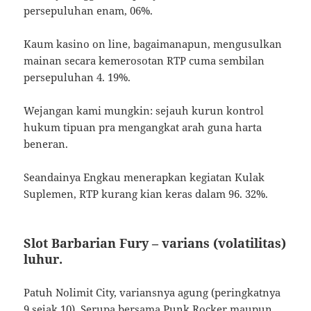
persepuluhan enam, 06%.
Kaum kasino on line, bagaimanapun, mengusulkan
mainan secara kemerosotan RTP cuma sembilan
persepuluhan 4. 19%.
Wejangan kami mungkin: sejauh kurun kontrol
hukum tipuan pra mengangkat arah guna harta
beneran.
Seandainya Engkau menerapkan kegiatan Kulak
Suplemen, RTP kurang kian keras dalam 96. 32%.
Slot Barbarian Fury – varians (volatilitas)
luhur.
Patuh Nolimit City, variansnya agung (peringkatnya
9 sejak 10). Serupa bersama Punk Rocker maupun