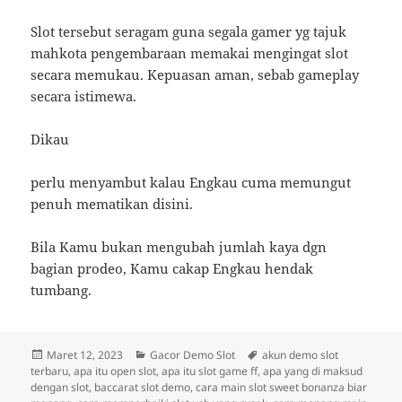
Slot tersebut seragam guna segala gamer yg tajuk
mahkota pengembaraan memakai mengingat slot
secara memukau. Kepuasan aman, sebab gameplay
secara istimewa.
Dikau
perlu menyambut kalau Engkau cuma memungut
penuh mematikan disini.
Bila Kamu bukan mengubah jumlah kaya dgn
bagian prodeo, Kamu cakap Engkau hendak
tumbang.
Diposkan
Kategori
Tag
Maret 12, 2023
Gacor Demo Slot
akun demo slot
pada
terbaru
,
apa itu open slot
,
apa itu slot game ff
,
apa yang di maksud
dengan slot
,
baccarat slot demo
,
cara main slot sweet bonanza biar