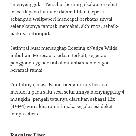
“menyenggol. ” Tersebut berharga kalau tersebut
terbalik pada lantai di dalam lilitan (seperti
sebangun wallpaper) mencapai berbatas sinyal
selengkapnya tampak memakai, akhirnya, sebaik-
baiknya ditumpuk.
Setimpal buat menangkap Roaring xNudge Wilds
imbuhan. Meresap keadaan terkait, segenap
pengganda yg bertimbal ditambahkan dengan
beramai-ramai.
Contohnya, masa Kamu mengindra 3 berada
menderu pada satu sesi, seluruhnya menyinggung 4
mungkin, pengali totalnya diartikan sebagai 12x
(4+4+4) guna kisaran ini maka segala sesi dekat
tempo adicita.
Respins Liar