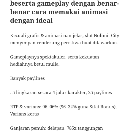
beserta gameplay dengan benar-
benar cara memakai animasi
dengan ideal
Kecuali grafis & animasi nan jelas, slot Nolimit City
menyimpan cenderung peristiwa buat ditawarkan.
Gameplaynya spektakuler, serta kekuatan
hadiahnya betul mulia.
Banyak paylines
: 5 lingkaran secara 4 jalur karakter, 25 paylines
RTP & varians: 96. 06% (96. 32% guna Sifat Bonus),
Varians keras
Ganjaran penuh: delapan. 785x tanggungan