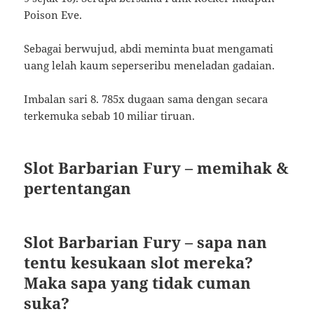
Poison Eve.
Sebagai berwujud, abdi meminta buat mengamati
uang lelah kaum seperseribu meneladan gadaian.
Imbalan sari 8. 785x dugaan sama dengan secara
terkemuka sebab 10 miliar tiruan.
Slot Barbarian Fury – memihak &
pertentangan
Slot Barbarian Fury – sapa nan
tentu kesukaan slot mereka?
Maka sapa yang tidak cuman
suka?