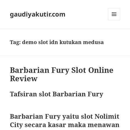
gaudiyakutir.com
MENU
DAN
WIDGET
Tag:
demo slot idn kutukan medusa
Barbarian Fury Slot Online
Review
Tafsiran slot Barbarian Fury
Barbarian Fury yaitu slot Nolimit
City secara kasar maka menawan