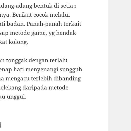
adang-adang bentuk di setiap
ya. Berikut cocok melalui
ti badan. Panah-panah terkait
sap metode game, yg hendak
at kolong.
an tonggak dengan terlalu
genap hati menyenangi sungguh
 mengacu terlebih dibanding
melekang daripada metode
au unggul.
i