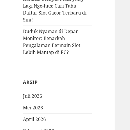
Lagi Nge-hits: Cari Tahu
Daftar Slot Gacor Terbaru di
Sini!
Duduk Nyaman di Depan
Monitor: Benarkah
Pengalaman Bermain Slot
Lebih Mantap di PC?
ARSIP
Juli 2026
Mei 2026
April 2026