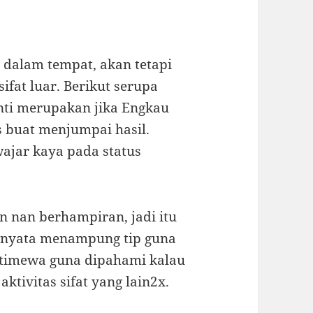
l dalam tempat, akan tetapi
sifat luar. Berikut serupa
inti merupakan jika Engkau
es buat menjumpai hasil.
ajar kaya pada status
n nan berhampiran, jadi itu
u nyata menampung tip guna
istimewa guna dipahami kalau
ivitas sifat yang lain2x.