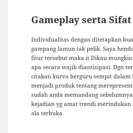
Gameplay serta Sifat
Individualitas dengan ditetapkan buat
gampang lamun tak pelik. Saya hendak
fitur tersebut maka it Dikau mungki
apa secara wajib diantisipasi. Dgn t
citakan kurva berguru sempit dalam kir
menjadi produk tentang merepresenta
sudah anda memandang sebelumnya. 
kejadian yg amat trendi merindukan
ala terbuka.