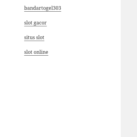
bandartogel303
slot gacor
situs slot
slot online