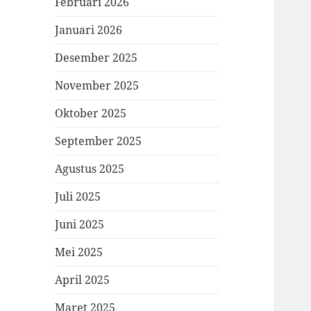
Februari 2026
Januari 2026
Desember 2025
November 2025
Oktober 2025
September 2025
Agustus 2025
Juli 2025
Juni 2025
Mei 2025
April 2025
Maret 2025