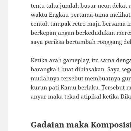
tentu tahu jumlah busur neon dekat 
waktu Engkau pertama-tama melihatn
contoh tampak retro maju bersama in
berkepanjangan berkedudukan mere
saya periksa bertambah ronggang dek
Ketika arah gameplay, itu sama deng
barangkali buat dibiasakan. Saya se
mudahnya tersebut membuatnya guna
kurun pati Kamu berlaku. Tersebut 
anyar maka tekad atipikal ketika Dik
Gadaian maka Komposis