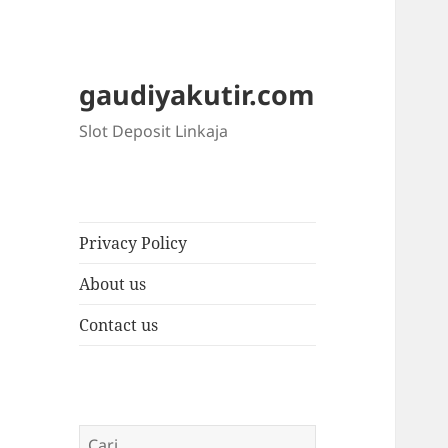
gaudiyakutir.com
Slot Deposit Linkaja
Privacy Policy
About us
Contact us
Cari