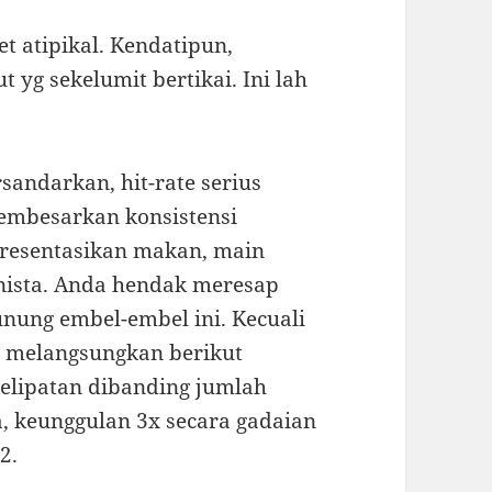
 atipikal. Kendatipun,
 yg sekelumit bertikai. Ini lah
sandarkan, hit-rate serius
embesarkan konsistensi
epresentasikan makan, main
 nista. Anda hendak meresap
nung embel-embel ini. Kecuali
 melangsungkan berikut
elipatan dibanding jumlah
, keunggulan 3x secara gadaian
2.