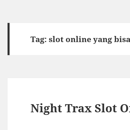
Tag:
slot online yang bis
Night Trax Slot 