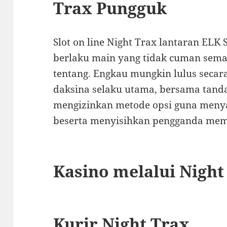
Trax Pungguk
Slot on line Night Trax lantaran EL
berlaku main yang tidak cuman sem
tentang. Engkau mungkin lulus secara
daksina selaku utama, bersama tanda
mengizinkan metode opsi guna meny
beserta menyisihkan pengganda me
Kasino melalui Night
Kurir Night Trax