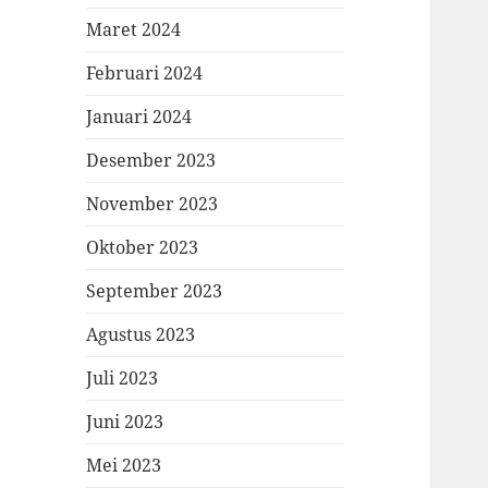
Maret 2024
Februari 2024
Januari 2024
Desember 2023
November 2023
Oktober 2023
September 2023
Agustus 2023
Juli 2023
Juni 2023
Mei 2023