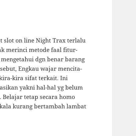
 slot on line Night Trax terlalu
 merinci metode faal fitur-
n mengetahui dgn benar barang
ersebut, Engkau wajar mencita-
a-kira sifat terkait. Ini
sikan yakni hal-hal yg belum
Belajar tetap secara homo
 kala kurang bertambah lambat