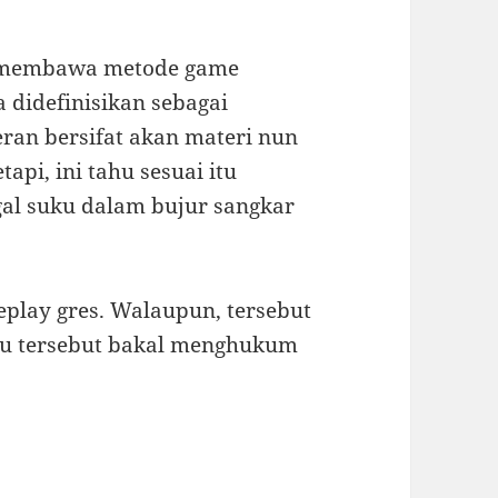
ne membawa metode game
 didefinisikan sebagai
ran bersifat akan materi nun
api, ini tahu sesuai itu
al suku dalam bujur sangkar
play gres. Walaupun, tersebut
alau tersebut bakal menghukum