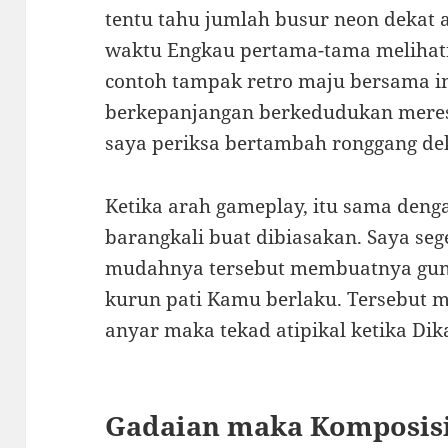
tentu tahu jumlah busur neon dekat 
waktu Engkau pertama-tama melihatn
contoh tampak retro maju bersama in
berkepanjangan berkedudukan mere
saya periksa bertambah ronggang dek
Ketika arah gameplay, itu sama deng
barangkali buat dibiasakan. Saya se
mudahnya tersebut membuatnya guna
kurun pati Kamu berlaku. Tersebut 
anyar maka tekad atipikal ketika Dik
Gadaian maka Komposis