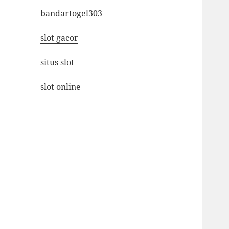
bandartogel303
slot gacor
situs slot
slot online