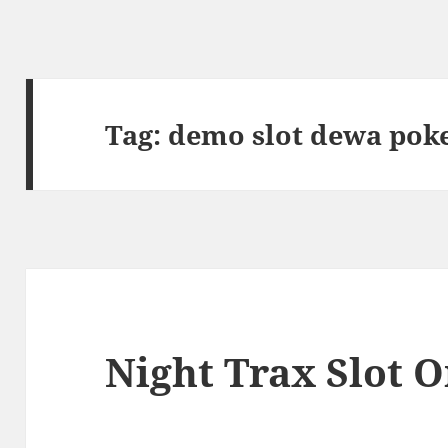
Tag:
demo slot dewa pok
Night Trax Slot 