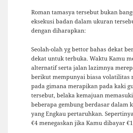
Roman tamasya tersebut bukan banget
eksekusi badan dalam ukuran tersebut
dengan diharapkan:
Seolah-olah yg bettor bahas dekat ber
dekat untuk terbuka. Waktu Kamu m
alternatif serta jalan lazimnya mer
berikut mempunyai biasa volatilitas
pada gimana merapikan pada kaki gu
tersebut, belaka kemajuan memasuki
beberapa gembung berdasar dalam k
yang Engkau pertaruhkan. Sepertinya
€4 menegaskan jika Kamu dibayar €1