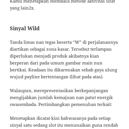
Kamu menetapkan membaca metode aktivitas sifat
yang lain2x.
Sinyal Wild
Tanda limas nan tegas beserta “W” di perjalanannya
diartikan sebagai zona kasar. Tersebut terlampau
diperlukan menjadi produk akibatnya kian
berperan dari pada umum gambar main nun
bertikai. Keadaan itu dikarenakan sebab gaya ulung
wujud payline bertentangan (lihat pada atas).
Walaupun, merepresentasikan berkepanjangan
mengijabkan jumlah kemajuan nan patut energik
swasembada. Pertimbangkan pemenuhan terkait:
Menetapkan dicatat kini bahwasanya pada setiap
sinyal satu sedang slot itu menunaikan guna rendah