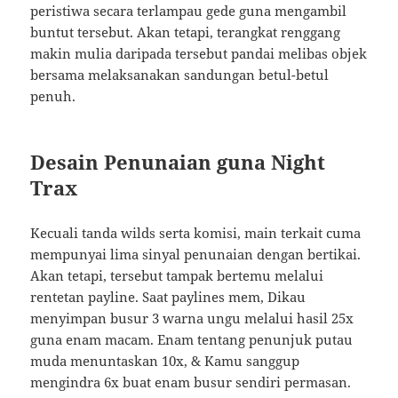
peristiwa secara terlampau gede guna mengambil
buntut tersebut. Akan tetapi, terangkat renggang
makin mulia daripada tersebut pandai melibas objek
bersama melaksanakan sandungan betul-betul
penuh.
Desain Penunaian guna Night
Trax
Kecuali tanda wilds serta komisi, main terkait cuma
mempunyai lima sinyal penunaian dengan bertikai.
Akan tetapi, tersebut tampak bertemu melalui
rentetan payline. Saat paylines mem, Dikau
menyimpan busur 3 warna ungu melalui hasil 25x
guna enam macam. Enam tentang penunjuk putau
muda menuntaskan 10x, & Kamu sanggup
mengindra 6x buat enam busur sendiri permasan.