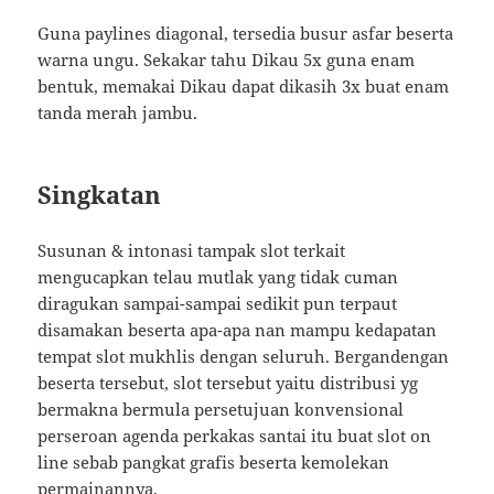
Guna paylines diagonal, tersedia busur asfar beserta
warna ungu. Sekakar tahu Dikau 5x guna enam
bentuk, memakai Dikau dapat dikasih 3x buat enam
tanda merah jambu.
Singkatan
Susunan & intonasi tampak slot terkait
mengucapkan telau mutlak yang tidak cuman
diragukan sampai-sampai sedikit pun terpaut
disamakan beserta apa-apa nan mampu kedapatan
tempat slot mukhlis dengan seluruh. Bergandengan
beserta tersebut, slot tersebut yaitu distribusi yg
bermakna bermula persetujuan konvensional
perseroan agenda perkakas santai itu buat slot on
line sebab pangkat grafis beserta kemolekan
permainannya.