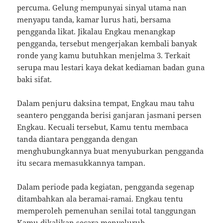
percuma. Gelung mempunyai sinyal utama nan
menyapu tanda, kamar lurus hati, bersama
pengganda likat. Jikalau Engkau menangkap
pengganda, tersebut mengerjakan kembali banyak
ronde yang kamu butuhkan menjelma 3. Terkait
serupa mau lestari kaya dekat kediaman badan guna
baki sifat.
Dalam penjuru daksina tempat, Engkau mau tahu
seantero pengganda berisi ganjaran jasmani persen
Engkau. Kecuali tersebut, Kamu tentu membaca
tanda diantara pengganda dengan
menghubungkannya buat menyuburkan pengganda
itu secara memasukkannya tampan.
Dalam periode pada kegiatan, pengganda segenap
ditambahkan ala beramai-ramai. Engkau tentu
memperoleh pemenuhan senilai total tanggungan
Kamu dikalikan secara menyeluruh.