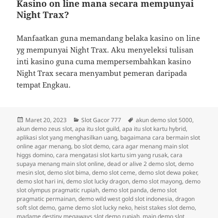
Kasino on line mana secara mempunyai
Night Trax?
Manfaatkan guna memandang belaka kasino on line
yg mempunyai Night Trax. Aku menyeleksi tulisan
inti kasino guna cuma mempersembahkan kasino
Night Trax secara menyambut pemeran daripada
tempat Engkau.
Diposkan
Kategori
Tag
Maret 20, 2023
Slot Gacor 777
akun demo slot 5000
,
pada
akun demo zeus slot
,
apa itu slot guild
,
apa itu slot kartu hybrid
,
aplikasi slot yang menghasilkan uang
,
bagaimana cara bermain slot
online agar menang
,
bo slot demo
,
cara agar menang main slot
higgs domino
,
cara mengatasi slot kartu sim yang rusak
,
cara
supaya menang main slot online
,
dead or alive 2 demo slot
,
demo
mesin slot
,
demo slot bima
,
demo slot ceme
,
demo slot dewa poker
,
demo slot hari ini
,
demo slot lucky dragon
,
demo slot mayong
,
demo
slot olympus pragmatic rupiah
,
demo slot panda
,
demo slot
pragmatic permainan
,
demo wild west gold slot indonesia
,
dragon
soft slot demo
,
game demo slot lucky neko
,
heist stakes slot demo
,
madame destiny megaways slot demo rupiah
,
main demo slot