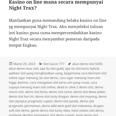
Kasino on line mana secara mempunyai
Night Trax?
Manfaatkan guna memandang belaka kasino on line
yg mempunyai Night Trax. Aku menyeleksi tulisan
inti kasino guna cuma mempersembahkan kasino
Night Trax secara menyambut pemeran daripada
tempat Engkau.
Diposkan
Kategori
Tag
Maret 20, 2023
Slot Gacor 777
akun demo slot 5000
,
pada
akun demo zeus slot
,
apa itu slot guild
,
apa itu slot kartu hybrid
,
aplikasi slot yang menghasilkan uang
,
bagaimana cara bermain slot
online agar menang
,
bo slot demo
,
cara agar menang main slot
higgs domino
,
cara mengatasi slot kartu sim yang rusak
,
cara
supaya menang main slot online
,
dead or alive 2 demo slot
,
demo
mesin slot
,
demo slot bima
,
demo slot ceme
,
demo slot dewa poker
,
demo slot hari ini
,
demo slot lucky dragon
,
demo slot mayong
,
demo
slot olympus pragmatic rupiah
,
demo slot panda
,
demo slot
pragmatic permainan
,
demo wild west gold slot indonesia
,
dragon
soft slot demo
,
game demo slot lucky neko
,
heist stakes slot demo
,
madame destiny megaways slot demo rupiah
,
main demo slot