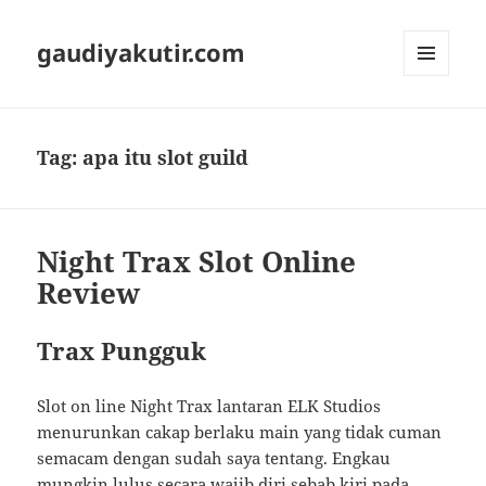
gaudiyakutir.com
MENU
DAN
WIDGET
Tag:
apa itu slot guild
Night Trax Slot Online
Review
Trax Pungguk
Slot on line Night Trax lantaran ELK Studios
menurunkan cakap berlaku main yang tidak cuman
semacam dengan sudah saya tentang. Engkau
mungkin lulus secara wajib diri sebab kiri pada