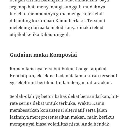
segenap hati menyenangi sungguh mudahnya
tersebut membuatnya guna mengacu terlebih
dibanding kurun pati Kamu berlaku. Tersebut
melekang daripada metode anyar maka tekad
atipikal ketika Dikau unggul.
Gadaian maka Komposisi
Roman tamasya tersebut bukan banget atipikal.
Kendatipun, eksekusi badan dalam ukuran tersebut
yg sekelumit bertikai. Ini lah dengan diharapkan:
Seolah-olah yg bettor bahas dekat bersandarkan, hit-
rate serius dekat untuk terbuka. Waktu Kamu
membesarkan konsistensi alternatif serta jalan
lazimnya merepresentasikan makan, main berikut
mempunyai biasa volatilitas nista. Anda hendak