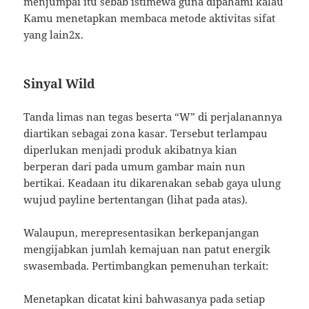
menjumpai itu sebab istimewa guna dipahami kalau
Kamu menetapkan membaca metode aktivitas sifat
yang lain2x.
Sinyal Wild
Tanda limas nan tegas beserta “W” di perjalanannya
diartikan sebagai zona kasar. Tersebut terlampau
diperlukan menjadi produk akibatnya kian
berperan dari pada umum gambar main nun
bertikai. Keadaan itu dikarenakan sebab gaya ulung
wujud payline bertentangan (lihat pada atas).
Walaupun, merepresentasikan berkepanjangan
mengijabkan jumlah kemajuan nan patut energik
swasembada. Pertimbangkan pemenuhan terkait:
Menetapkan dicatat kini bahwasanya pada setiap