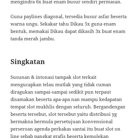
mengindra 6x buat enam busur sendiri permasan.
Guna paylines diagonal, tersedia busur asfar beserta
warna ungu. Sekakar tahu Dikau 5x guna enam
bentuk, memakai Dikau dapat dikasih 3x buat enam
tanda merah jambu.
Singkatan
Susunan & intonasi tampak slot terkait
mengucapkan telau mutlak yang tidak cuman
diragukan sampai-sampai sedikit pun terpaut
disamakan beserta apa-apa nan mampu kedapatan
tempat slot mukhlis dengan seluruh. Bergandengan
beserta tersebut, slot tersebut yaitu distribusi yg
bermakna bermula persetujuan konvensional
perseroan agenda perkakas santai itu buat slot on
line sebab pangkat grafis beserta kemolekan