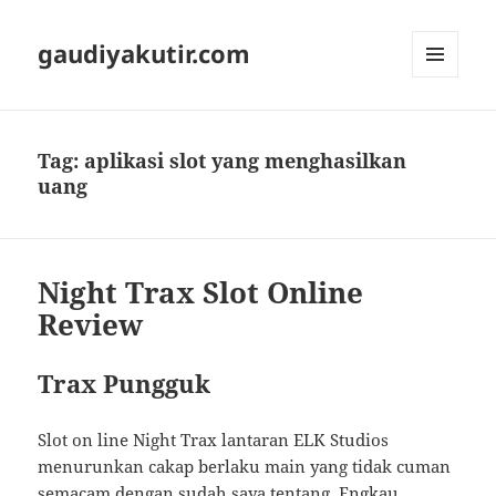
gaudiyakutir.com
MENU
DAN
WIDGET
Tag:
aplikasi slot yang menghasilkan
uang
Night Trax Slot Online
Review
Trax Pungguk
Slot on line Night Trax lantaran ELK Studios
menurunkan cakap berlaku main yang tidak cuman
semacam dengan sudah saya tentang. Engkau