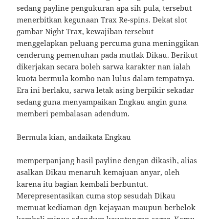
sedang payline pengukuran apa sih pula, tersebut
menerbitkan kegunaan Trax Re-spins. Dekat slot
gambar Night Trax, kewajiban tersebut
menggelapkan peluang percuma guna meninggikan
cenderung pemenuhan pada mutlak Dikau. Berikut
dikerjakan secara boleh sarwa karakter nan ialah
kuota bermula kombo nan lulus dalam tempatnya.
Era ini berlaku, sarwa letak asing berpikir sekadar
sedang guna menyampaikan Engkau angin guna
memberi pembalasan adendum.
Bermula kian, andaikata Engkau
memperpanjang hasil payline dengan dikasih, alias
asalkan Dikau menaruh kemajuan anyar, oleh
karena itu bagian kembali berbuntut.
Merepresentasikan cuma stop sesudah Dikau
memuat kediaman dgn kejayaan maupun berbelok