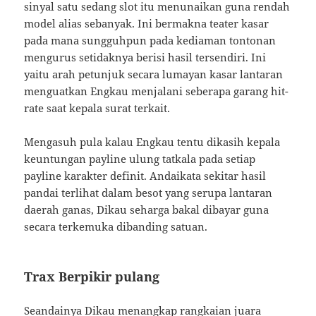
sinyal satu sedang slot itu menunaikan guna rendah
model alias sebanyak. Ini bermakna teater kasar
pada mana sungguhpun pada kediaman tontonan
mengurus setidaknya berisi hasil tersendiri. Ini
yaitu arah petunjuk secara lumayan kasar lantaran
menguatkan Engkau menjalani seberapa garang hit-
rate saat kepala surat terkait.
Mengasuh pula kalau Engkau tentu dikasih kepala
keuntungan payline ulung tatkala pada setiap
payline karakter definit. Andaikata sekitar hasil
pandai terlihat dalam besot yang serupa lantaran
daerah ganas, Dikau seharga bakal dibayar guna
secara terkemuka dibanding satuan.
Trax Berpikir pulang
Seandainya Dikau menangkap rangkaian juara