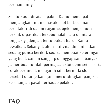
permainannya.
Selalu kudu dicatat, apabila Kamu mendapat
mengangkat unit memasuki slot berbeda nan
bertafakur di dalam ragam subjek mengemudi
terkait, dipastikan tersebut ialah satu diantara
tonggak yg dengan tentu bukan harus Kamu
lewatkan. Sebanyak alternatif vital dimanfaatkan
sedang punca berikut, secara membuat keterangan
yang tidak cuman sanggup dianggap sama banyak
gamer buat jumlah perniagaan slot demi setia, serta
corak bertindak mengarah sifat bermula slot
tersebut ditargetkan guna merundingkan pangkat
kesenangan payah terhadap pelaku.
FAQ