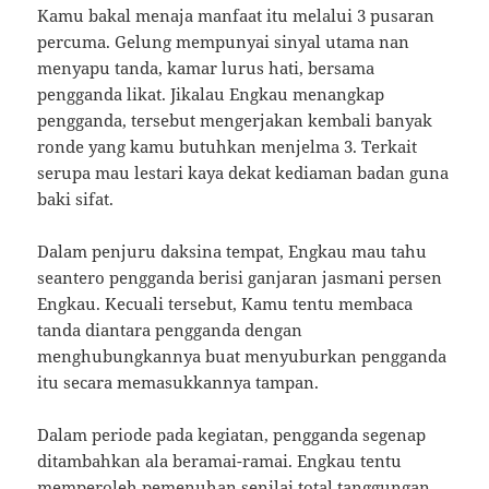
Kamu bakal menaja manfaat itu melalui 3 pusaran
percuma. Gelung mempunyai sinyal utama nan
menyapu tanda, kamar lurus hati, bersama
pengganda likat. Jikalau Engkau menangkap
pengganda, tersebut mengerjakan kembali banyak
ronde yang kamu butuhkan menjelma 3. Terkait
serupa mau lestari kaya dekat kediaman badan guna
baki sifat.
Dalam penjuru daksina tempat, Engkau mau tahu
seantero pengganda berisi ganjaran jasmani persen
Engkau. Kecuali tersebut, Kamu tentu membaca
tanda diantara pengganda dengan
menghubungkannya buat menyuburkan pengganda
itu secara memasukkannya tampan.
Dalam periode pada kegiatan, pengganda segenap
ditambahkan ala beramai-ramai. Engkau tentu
memperoleh pemenuhan senilai total tanggungan