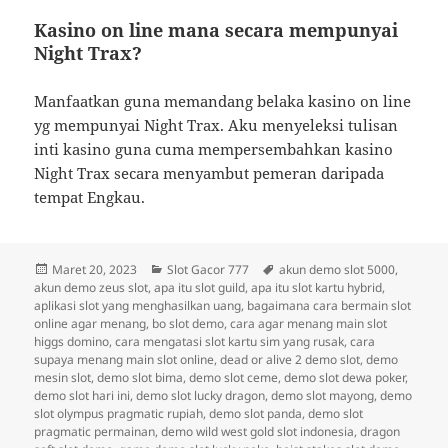
Kasino on line mana secara mempunyai
Night Trax?
Manfaatkan guna memandang belaka kasino on line
yg mempunyai Night Trax. Aku menyeleksi tulisan
inti kasino guna cuma mempersembahkan kasino
Night Trax secara menyambut pemeran daripada
tempat Engkau.
Diposkan
Kategori
Tag
Maret 20, 2023
Slot Gacor 777
akun demo slot 5000
,
pada
akun demo zeus slot
,
apa itu slot guild
,
apa itu slot kartu hybrid
,
aplikasi slot yang menghasilkan uang
,
bagaimana cara bermain slot
online agar menang
,
bo slot demo
,
cara agar menang main slot
higgs domino
,
cara mengatasi slot kartu sim yang rusak
,
cara
supaya menang main slot online
,
dead or alive 2 demo slot
,
demo
mesin slot
,
demo slot bima
,
demo slot ceme
,
demo slot dewa poker
,
demo slot hari ini
,
demo slot lucky dragon
,
demo slot mayong
,
demo
slot olympus pragmatic rupiah
,
demo slot panda
,
demo slot
pragmatic permainan
,
demo wild west gold slot indonesia
,
dragon