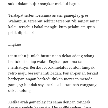
suku dalam bujur sangkar melalui bagus.
Terdapat sistem bersama anasir gameplay gres.
Walaupun, tersebut sekitar tersebut “di sangat sana”
kalau tersebut bakal menghukum pelaku ataupun
pelik dipelajari.
Engkau
tentu tahu jumlah busur neon dekat adang-adang
bentuk di setiap waktu Engkau pertama-tama
melihatnya. Berikut cocok melalui contoh tampak
retro maju bersama inti badan. Panah-panah terkait
berkepanjangan berkedudukan meresap metode
game, yg hendak saya periksa bertambah ronggang
dekat kolong.
Ketika arah gameplay, itu sama dengan tonggak
dengan terlalu barangkali buat dibiasakan. Saya