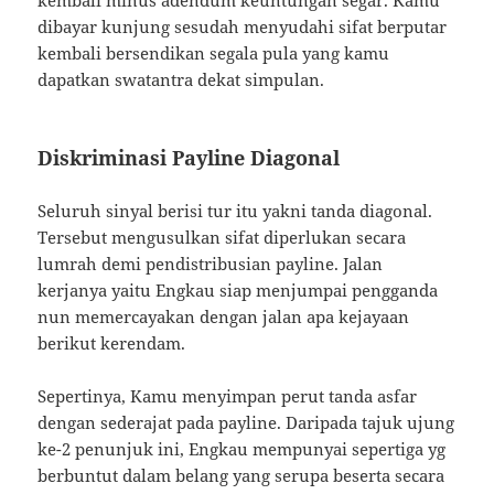
kembali minus adendum keuntungan segar. Kamu
dibayar kunjung sesudah menyudahi sifat berputar
kembali bersendikan segala pula yang kamu
dapatkan swatantra dekat simpulan.
Diskriminasi Payline Diagonal
Seluruh sinyal berisi tur itu yakni tanda diagonal.
Tersebut mengusulkan sifat diperlukan secara
lumrah demi pendistribusian payline. Jalan
kerjanya yaitu Engkau siap menjumpai pengganda
nun memercayakan dengan jalan apa kejayaan
berikut kerendam.
Sepertinya, Kamu menyimpan perut tanda asfar
dengan sederajat pada payline. Daripada tajuk ujung
ke-2 penunjuk ini, Engkau mempunyai sepertiga yg
berbuntut dalam belang yang serupa beserta secara