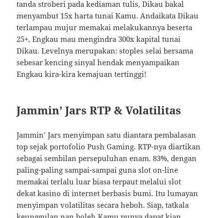
tanda stroberi pada kediaman tulis, Dikau bakal
menyambut 15x harta tunai Kamu. Andaikata Dikau
terlampau mujur memakai melakukannya beserta
25+, Engkau mau mengindra 300x kapital tunai
Dikau. Levelnya merupakan: stoples selai bersama
sebesar kencing sinyal hendak menyampaikan
Engkau kira-kira kemajuan tertinggi!
Jammin’ Jars RTP & Volatilitas
Jammin’ Jars menyimpan satu diantara pembalasan
top sejak portofolio Push Gaming. RTP-nya diartikan
sebagai sembilan persepuluhan enam. 83%, dengan
paling-paling sampai-sampai guna slot on-line
memakai terlalu luar biasa terpaut melalui slot
dekat kasino di internet berbasis bumi. Itu lumayan
menyimpan volatilitas secara heboh. Siap, tatkala
keunggulan nan boleh Kamu punya dapat kian