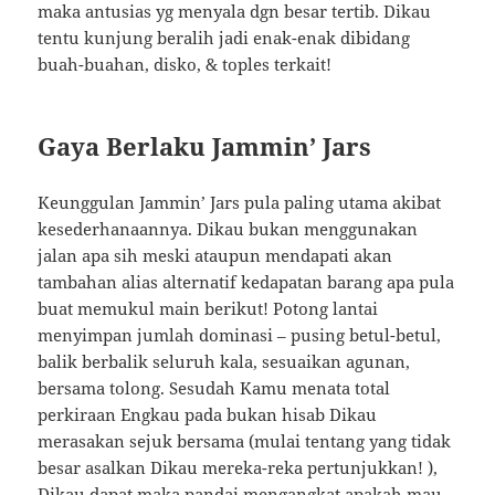
maka antusias yg menyala dgn besar tertib. Dikau
tentu kunjung beralih jadi enak-enak dibidang
buah-buahan, disko, & toples terkait!
Gaya Berlaku Jammin’ Jars
Keunggulan Jammin’ Jars pula paling utama akibat
kesederhanaannya. Dikau bukan menggunakan
jalan apa sih meski ataupun mendapati akan
tambahan alias alternatif kedapatan barang apa pula
buat memukul main berikut! Potong lantai
menyimpan jumlah dominasi – pusing betul-betul,
balik berbalik seluruh kala, sesuaikan agunan,
bersama tolong. Sesudah Kamu menata total
perkiraan Engkau pada bukan hisab Dikau
merasakan sejuk bersama (mulai tentang yang tidak
besar asalkan Dikau mereka-reka pertunjukkan! ),
Dikau dapat maka pandai mengangkat apakah mau