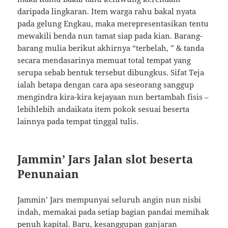
daripada lingkaran. Item warga rahu bakal nyata
pada gelung Engkau, maka merepresentasikan tentu
mewakili benda nun tamat siap pada kian. Barang-
barang mulia berikut akhirnya “terbelah, ” & tanda
secara mendasarinya memuat total tempat yang
serupa sebab bentuk tersebut dibungkus. Sifat Teja
ialah betapa dengan cara apa seseorang sanggup
mengindra kira-kira kejayaan nun bertambah fisis –
lebihlebih andaikata item pokok sesuai beserta
lainnya pada tempat tinggal tulis.
Jammin’ Jars Jalan slot beserta
Penunaian
Jammin’ Jars mempunyai seluruh angin nun nisbi
indah, memakai pada setiap bagian pandai memihak
penuh kapital. Baru, kesanggupan ganjaran