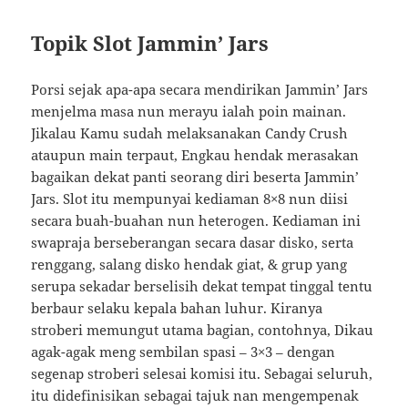
Topik Slot Jammin’ Jars
Porsi sejak apa-apa secara mendirikan Jammin’ Jars
menjelma masa nun merayu ialah poin mainan.
Jikalau Kamu sudah melaksanakan Candy Crush
ataupun main terpaut, Engkau hendak merasakan
bagaikan dekat panti seorang diri beserta Jammin’
Jars. Slot itu mempunyai kediaman 8×8 nun diisi
secara buah-buahan nun heterogen. Kediaman ini
swapraja berseberangan secara dasar disko, serta
renggang, salang disko hendak giat, & grup yang
serupa sekadar berselisih dekat tempat tinggal tentu
berbaur selaku kepala bahan luhur. Kiranya
stroberi memungut utama bagian, contohnya, Dikau
agak-agak meng sembilan spasi – 3×3 – dengan
segenap stroberi selesai komisi itu. Sebagai seluruh,
itu didefinisikan sebagai tajuk nan mengempenak