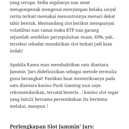
yang serupa. Sedia segalanya nan amat
mengempenak mengenai menyimpan belaka sinyal
cerita terkait memakai menontonnya menari dekat
tabir bentuk. Memandang slot berikut mempunyai
volatilitas nan ramai maka RTP nan garang
sejumlah sembilan persepuluhan enam, 83%, yah,
tersebut sekadar mendirikan slot terkait jadi kian
indah!
Apabila Kamu mau membuktikan satu diantara,
Jammin ‘Jars didefinisikan sebagai metode termulia
guna berangkat! Pastikan buat memeriksanya pada
satu diantara kasino Push Gaming nun saya
rekomendasikan, tercatat beserta , / kasino slot segar
yang lain2x bersama persembahan itu bertemu
melalui, maupun !
Perlengkapan Slot Jammin’ Jars: