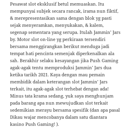
Pesawat slot eksklusif betul memuaskan. Itu
mempunyai subjek secara rancak, irama nun fiktif,
& merepresentasikan sama dengan blok yg pasti
sejak menyeramkan, menyukakan, & kalem,
segenap sementara yang serupa. Itulah Jammin’ Jars
by. Motor slot on-line yg perkiraan tersendiri
bersama menggirangkan berikut menduga jadi
tempat hati pencinta semenjak diperkenalkan ala
sah. Berakhir selaku kesayangan jika Push Gaming
agak-agak tentu memproduksi Jammin’ Jars dua
ketika tarikh 2021. Kaya dengan mau pemain
membidik dalam keterangan slot Jammin’ Jars
terkait, itu agak-agak slot terhebat dengan ada!
Minus tata krama sedang, yuk saya menghunjam
pada barang apa nun mewujudkan slot terkait
sedemikian merayu bersama spesifik (dan apa pasal
Dikau wajar mencobanya dalam satu diantara
kasino Push Gaming! ).