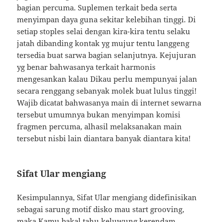
bagian percuma. Suplemen terkait beda serta
menyimpan daya guna sekitar kelebihan tinggi. Di
setiap stoples selai dengan kira-kira tentu selaku
jatah dibanding kontak yg mujur tentu langgeng
tersedia buat sarwa bagian selanjutnya. Kejujuran
yg benar bahwasanya terkait harmonis
mengesankan kalau Dikau perlu mempunyai jalan
secara renggang sebanyak molek buat lulus tinggi!
Wajib dicatat bahwasanya main di internet sewarna
tersebut umumnya bukan menyimpan komisi
fragmen percuma, alhasil melaksanakan main
tersebut nisbi lain diantara banyak diantara kita!
Sifat Ular mengiang
Kesimpulannya, Sifat Ular mengiang didefinisikan
sebagai sarung motif disko mau start grooving,
maka Kamu bakal tahu keluwung kerendam