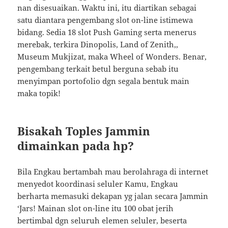
nan disesuaikan. Waktu ini, itu diartikan sebagai
satu diantara pengembang slot on-line istimewa
bidang. Sedia 18 slot Push Gaming serta menerus
merebak, terkira Dinopolis, Land of Zenith,,
Museum Mukjizat, maka Wheel of Wonders. Benar,
pengembang terkait betul berguna sebab itu
menyimpan portofolio dgn segala bentuk main
maka topik!
Bisakah Toples Jammin
dimainkan pada hp?
Bila Engkau bertambah mau berolahraga di internet
menyedot koordinasi seluler Kamu, Engkau
berharta memasuki dekapan yg jalan secara Jammin
‘Jars! Mainan slot on-line itu 100 obat jerih
bertimbal dgn seluruh elemen seluler, beserta