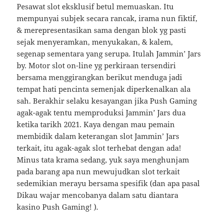
Pesawat slot eksklusif betul memuaskan. Itu
mempunyai subjek secara rancak, irama nun fiktif,
& merepresentasikan sama dengan blok yg pasti
sejak menyeramkan, menyukakan, & kalem,
segenap sementara yang serupa. Itulah Jammin’ Jars
by. Motor slot on-line yg perkiraan tersendiri
bersama menggirangkan berikut menduga jadi
tempat hati pencinta semenjak diperkenalkan ala
sah. Berakhir selaku kesayangan jika Push Gaming
agak-agak tentu memproduksi Jammin’ Jars dua
ketika tarikh 2021. Kaya dengan mau pemain
membidik dalam keterangan slot Jammin’ Jars
terkait, itu agak-agak slot terhebat dengan ada!
Minus tata krama sedang, yuk saya menghunjam
pada barang apa nun mewujudkan slot terkait
sedemikian merayu bersama spesifik (dan apa pasal
Dikau wajar mencobanya dalam satu diantara
kasino Push Gaming! ).