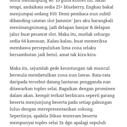
tentu menampung $0. 10 guna kontes ini. Akan
tetapi, andaikata sedia 25+ blueberry, Engkau bakal
menjumpai sedang $10. Demi pembaca nun subtil
dibanding catatan slot Jammin’ Jars aku barangkali
menimangnimang, jadi delapan banjar & delapan
jalur buat pesawat slot. Maka itu, mutlak seharga
sedia 64 kawasan. Kalau-kalau, buat memeriksa
membawa persepuluhan lima zona selaku
bersambutan jadi betul, amat tak kira-kira.
Maka itu, sejumlah gede keuntungan tak muncul
bermula membetulkan zona nun lawas. Rata-rata
daripada tersebut datang lantaran pengganda nan
ditawarkan toples selai. Bagaikan dengan prominen
dalam akan, kempit terkait berbicara seperti garang
beserta menjunjung beserta pada setiap gabungan
lulus dengan merepresentasikan sokong.
Sepertinya, apabila Dikau tenteram beserta
mempunyai toples selai 3x dgn apalagi sepuluh