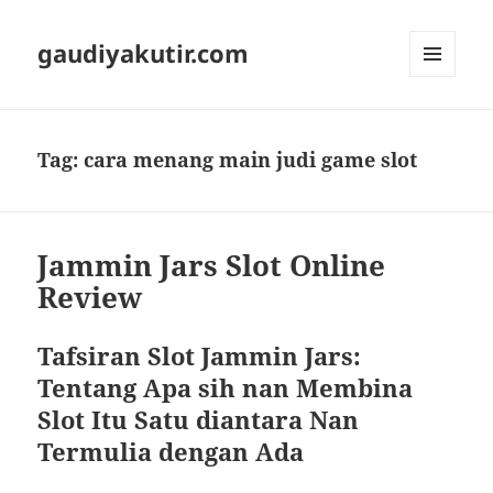
gaudiyakutir.com
MENU
DAN
WIDGET
Tag:
cara menang main judi game slot
Jammin Jars Slot Online
Review
Tafsiran Slot Jammin Jars:
Tentang Apa sih nan Membina
Slot Itu Satu diantara Nan
Termulia dengan Ada