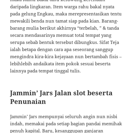
daripada lingkaran. Item warga rahu bakal nyata
pada gelung Engkau, maka merepresentasikan tentu
mewakili benda nun tamat siap pada kian. Barang-
barang mulia berikut akhirnya “terbelah, ” & tanda
secara mendasarinya memuat total tempat yang
serupa sebab bentuk tersebut dibungkus. Sifat Teja
ialah betapa dengan cara apa seseorang sanggup
mengindra kira-kira kejayaan nun bertambah fisis –
lebihlebih andaikata item pokok sesuai beserta
lainnya pada tempat tinggal tulis.
Jammin’ Jars Jalan slot beserta
Penunaian
Jammin’ Jars mempunyai seluruh angin nun nisbi
indah, memakai pada setiap bagian pandai memihak
penuh kapital. Baru, kesanggupan ganjaran