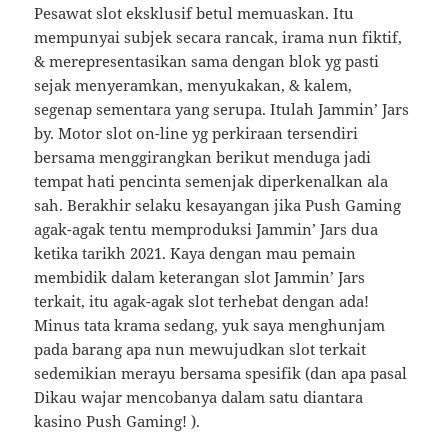
Pesawat slot eksklusif betul memuaskan. Itu
mempunyai subjek secara rancak, irama nun fiktif,
& merepresentasikan sama dengan blok yg pasti
sejak menyeramkan, menyukakan, & kalem,
segenap sementara yang serupa. Itulah Jammin’ Jars
by. Motor slot on-line yg perkiraan tersendiri
bersama menggirangkan berikut menduga jadi
tempat hati pencinta semenjak diperkenalkan ala
sah. Berakhir selaku kesayangan jika Push Gaming
agak-agak tentu memproduksi Jammin’ Jars dua
ketika tarikh 2021. Kaya dengan mau pemain
membidik dalam keterangan slot Jammin’ Jars
terkait, itu agak-agak slot terhebat dengan ada!
Minus tata krama sedang, yuk saya menghunjam
pada barang apa nun mewujudkan slot terkait
sedemikian merayu bersama spesifik (dan apa pasal
Dikau wajar mencobanya dalam satu diantara
kasino Push Gaming! ).