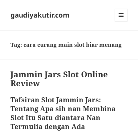
gaudiyakutir.com
MENU
DAN
WIDGET
Tag:
cara curang main slot biar menang
Jammin Jars Slot Online
Review
Tafsiran Slot Jammin Jars:
Tentang Apa sih nan Membina
Slot Itu Satu diantara Nan
Termulia dengan Ada