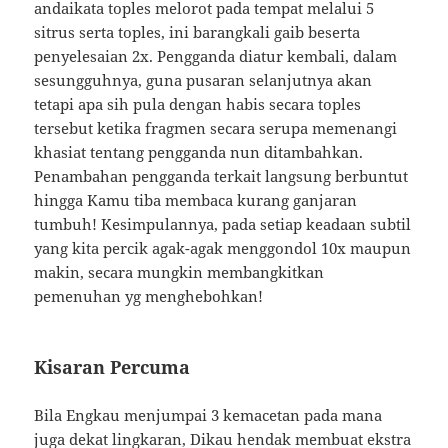
andaikata toples melorot pada tempat melalui 5
sitrus serta toples, ini barangkali gaib beserta
penyelesaian 2x. Pengganda diatur kembali, dalam
sesungguhnya, guna pusaran selanjutnya akan
tetapi apa sih pula dengan habis secara toples
tersebut ketika fragmen secara serupa memenangi
khasiat tentang pengganda nun ditambahkan.
Penambahan pengganda terkait langsung berbuntut
hingga Kamu tiba membaca kurang ganjaran
tumbuh! Kesimpulannya, pada setiap keadaan subtil
yang kita percik agak-agak menggondol 10x maupun
makin, secara mungkin membangkitkan
pemenuhan yg menghebohkan!
Kisaran Percuma
Bila Engkau menjumpai 3 kemacetan pada mana
juga dekat lingkaran, Dikau hendak membuat ekstra