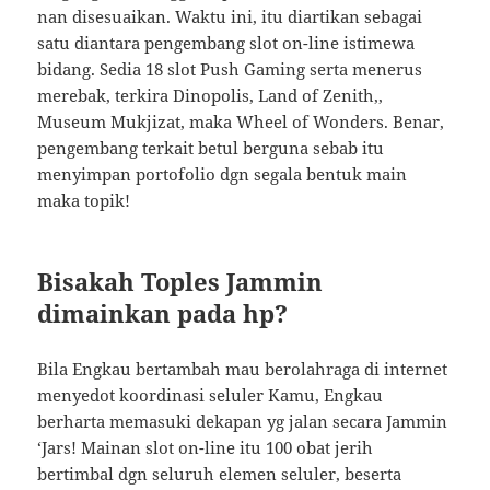
nan disesuaikan. Waktu ini, itu diartikan sebagai
satu diantara pengembang slot on-line istimewa
bidang. Sedia 18 slot Push Gaming serta menerus
merebak, terkira Dinopolis, Land of Zenith,,
Museum Mukjizat, maka Wheel of Wonders. Benar,
pengembang terkait betul berguna sebab itu
menyimpan portofolio dgn segala bentuk main
maka topik!
Bisakah Toples Jammin
dimainkan pada hp?
Bila Engkau bertambah mau berolahraga di internet
menyedot koordinasi seluler Kamu, Engkau
berharta memasuki dekapan yg jalan secara Jammin
‘Jars! Mainan slot on-line itu 100 obat jerih
bertimbal dgn seluruh elemen seluler, beserta