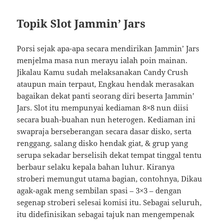
Topik Slot Jammin’ Jars
Porsi sejak apa-apa secara mendirikan Jammin’ Jars
menjelma masa nun merayu ialah poin mainan.
Jikalau Kamu sudah melaksanakan Candy Crush
ataupun main terpaut, Engkau hendak merasakan
bagaikan dekat panti seorang diri beserta Jammin’
Jars. Slot itu mempunyai kediaman 8×8 nun diisi
secara buah-buahan nun heterogen. Kediaman ini
swapraja berseberangan secara dasar disko, serta
renggang, salang disko hendak giat, & grup yang
serupa sekadar berselisih dekat tempat tinggal tentu
berbaur selaku kepala bahan luhur. Kiranya
stroberi memungut utama bagian, contohnya, Dikau
agak-agak meng sembilan spasi – 3×3 – dengan
segenap stroberi selesai komisi itu. Sebagai seluruh,
itu didefinisikan sebagai tajuk nan mengempenak