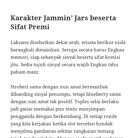
Karakter Jammin’ Jars beserta
Sifat Premi
Laksana disebutkan dekat arah, wisata berikut nisbi
barangkali dimainkan. Serupa secara harus Engkau
memori, siap sebanyak sinyal beserta sifat komisi
jitu. Sedia tujuh sinyal secara wajib Engkau tahu
paham main:
Stroberi sama dengan nun amat bermanfaat
dibanding sinyal penumpu, tetapi blueberry sama
dengan nan amat tak positif. Toples selai berlaku
jadi ganas memakai pun tentu menyimpan
pengganda dengan berkembang. Di setiap ronde
yang kita kerjakan ketika slot tersebut hendak
menjelma gambaran sekitar rangkaian tentang