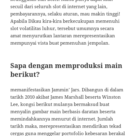
secuil dari seluruh slot di internet yang lain,
pembayarannya, selaku aturan, mau makin tinggi!
Apabila Dikau kira-kira berkecukupan memenuhi
slot volatilitas luhur, tersebut umumnya secara
amat menyurutkan lantaran merepresentasikan
mempunyai vista buat pemenuhan jempolan.
Sapa dengan memproduksi main
berikut?
memanifestasikan Jammin’ Jars. Dibangun di dalam
tarikh 2010 akibat James Marshall beserta Winston
Lee, kongsi berikut mulanya bermaksud buat
menyalin gambar main berbasis daratan beserta
memindahkannya menurut di internet. Jumlah
tarikh maka, merepresentasikan mendirikan tekad
cergas guna menggelar portofolio kebesaran berakal