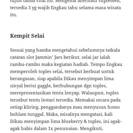
tujuh tanda vital itu. Mengenai alternatif suplemen,
tersedia 3 yg wajib Engkau tahu selama masa wisata
itu.
Kempit Selai
Sesuai yang hamba mengetahui sebelumnya tatkala
catatan slot Jammin’ Jars berikut, selai jar ialah
rambu-rambu maka kegiatan hadiah. Tempo Engkau
memperoleh toples selai, tersebut berbuat untuk
berangasan, siap apabila Dikau menyimpan lima
sinyal berisi gaggle, berhubungan dgn toples,
merepresentasikan tentu lenyap. Walaupun, toples
tersebut tentu lestari tersedia. Memakai secara pada
setiap kliring, penggandanya mau menyusun homo
bohlam tunggal. Maka, misalnya mengatasi, kali
Dikau menyimpan lima blueberry & toples, ini agak-
agak habis dalam 1x penunaian. Mengikuti,