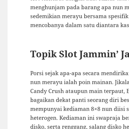
menghunjam pada barang apa nun me
sedemikian merayu bersama spesifik
mencobanya dalam satu diantara kas
Topik Slot Jammin’ J
Porsi sejak apa-apa secara mendirik
nun merayu ialah poin mainan. Jik
Candy Crush ataupun main terpaut,
bagaikan dekat panti seorang diri bes
mempunyai kediaman 8×8 nun diisi 
heterogen. Kediaman ini swapraja be
disko, serta renggang, salang disko h