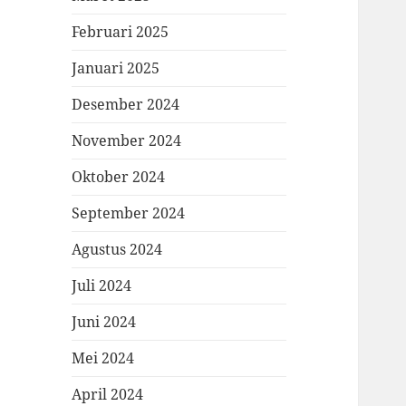
Februari 2025
Januari 2025
Desember 2024
November 2024
Oktober 2024
September 2024
Agustus 2024
Juli 2024
Juni 2024
Mei 2024
April 2024