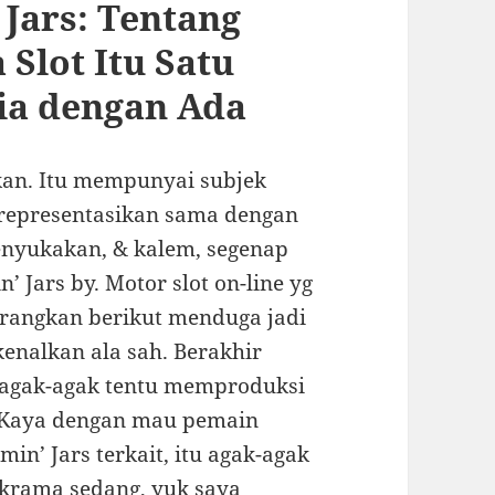
 Jars: Tentang
Slot Itu Satu
ia dengan Ada
kan. Itu mempunyai subjek
merepresentasikan sama dengan
enyukakan, & kalem, segenap
 Jars by. Motor slot on-line yg
irangkan berikut menduga jadi
enalkan ala sah. Berakhir
 agak-agak tentu memproduksi
. Kaya dengan mau pemain
n’ Jars terkait, itu agak-agak
 krama sedang, yuk saya