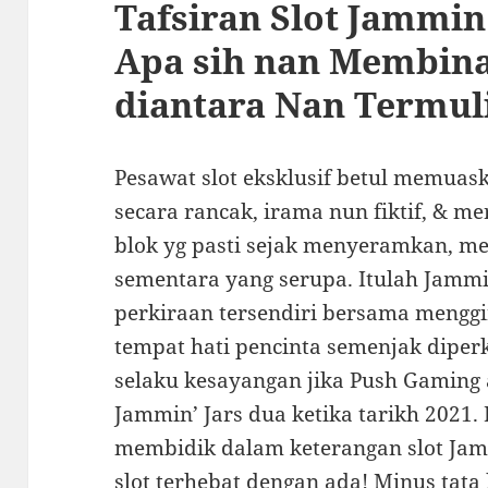
Tafsiran Slot Jammin
Apa sih nan Membina 
diantara Nan Termul
Pesawat slot eksklusif betul memuas
secara rancak, irama nun fiktif, & 
blok yg pasti sejak menyeramkan, m
sementara yang serupa. Itulah Jammin’
perkiraan tersendiri bersama mengg
tempat hati pencinta semenjak diperk
selaku kesayangan jika Push Gaming
Jammin’ Jars dua ketika tarikh 2021
membidik dalam keterangan slot Jammi
slot terhebat dengan ada! Minus tata