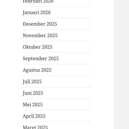
Februari 2026
Januari 2026
Desember 2025
November 2025
Oktober 2025
September 2025
Agustus 2025
Juli 2025
Juni 2025
Mei 2025
April 2025
Maret 2025