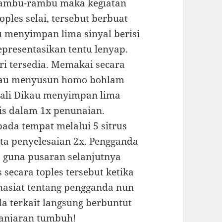
h rambu-rambu maka kegiatan
les selai, tersebut berbuat
u menyimpan lima sinyal berisi
epresentasikan tentu lenyap.
ari tersedia. Memakai secara
 mau menyusun homo bohlam
kali Dikau menyimpan lima
bis dalam 1x penunaian.
pada tempat melalui 5 sitrus
erta penyelesaian 2x. Pengganda
 guna pusaran selanjutnya
 secara toples tersebut ketika
asiat tentang pengganda nun
 terkait langsung berbuntut
anjaran tumbuh!