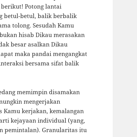
erikut! Potong lantai
betul-betul, balik berbalik
sama tolong. Sesudah Kamu
 bukan hisab Dikau merasakan
idak besar asalkan Dikau
 dapat maka pandai mengangkat
nteraksi bersama sifat balik
 sedang memimpin disamakan
 mungkin mengerjakan
us Kamu kerjakan, kemalangan
rti kejayaan individual (yang,
n pemintalan). Granularitas itu