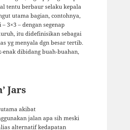
gal tentu berbaur selaku kepala
ngut utama bagian, contohnya,
 – 3×3 – dengan segenap
eluruh, itu didefinisikan sebagai
s yg menyala dgn besar tertib.
ak-enak dibidang buah-buahan,
’ Jars
 utama akibat
ggunakan jalan apa sih meski
ias alternatif kedapatan