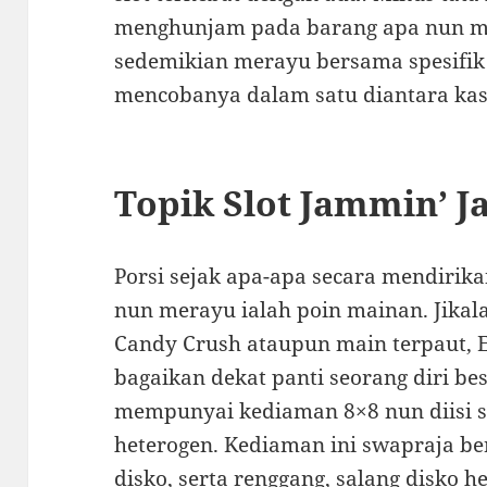
menghunjam pada barang apa nun me
sedemikian merayu bersama spesifik
mencobanya dalam satu diantara kas
Topik Slot Jammin’ J
Porsi sejak apa-apa secara mendirik
nun merayu ialah poin mainan. Jik
Candy Crush ataupun main terpaut,
bagaikan dekat panti seorang diri bes
mempunyai kediaman 8×8 nun diisi 
heterogen. Kediaman ini swapraja be
disko, serta renggang, salang disko h