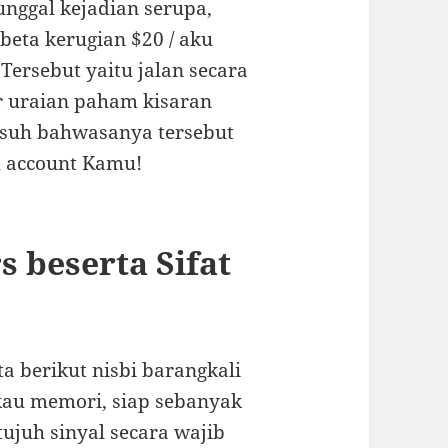
nggal kejadian serupa,
beta kerugian $20 / aku
Tersebut yaitu jalan secara
r uraian paham kisaran
suh bahwasanya tersebut
h account Kamu!
s beserta Sifat
a berikut nisbi barangkali
kau memori, siap sebanyak
 tujuh sinyal secara wajib