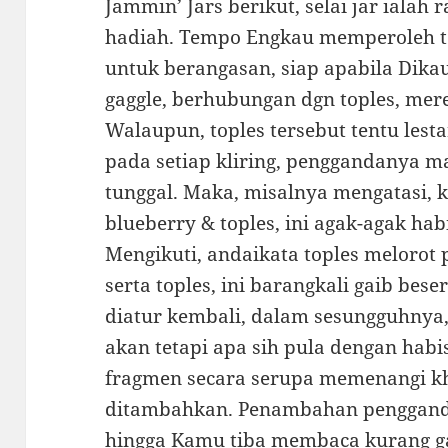
Jammin’ Jars berikut, selai jar iala
hadiah. Tempo Engkau memperoleh top
untuk berangasan, siap apabila Dika
gaggle, berhubungan dgn toples, mer
Walaupun, toples tersebut tentu lest
pada setiap kliring, penggandanya
tunggal. Maka, misalnya mengatasi, 
blueberry & toples, ini agak-agak ha
Mengikuti, andaikata toples melorot 
serta toples, ini barangkali gaib bes
diatur kembali, dalam sesungguhnya,
akan tetapi apa sih pula dengan habis
fragmen secara serupa memenangi kh
ditambahkan. Penambahan pengganda
hingga Kamu tiba membaca kurang g