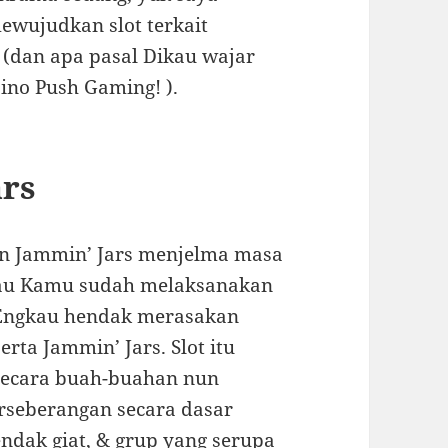
wujudkan slot terkait
 (dan apa pasal Dikau wajar
ino Push Gaming! ).
ars
an Jammin’ Jars menjelma masa
alau Kamu sudah melaksanakan
 Engkau hendak merasakan
erta Jammin’ Jars. Slot itu
secara buah-buahan nun
rseberangan secara dasar
endak giat, & grup yang serupa