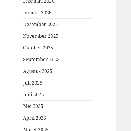
Februari 2026
Januari 2026
Desember 2025
November 2025
Oktober 2025
September 2025
Agustus 2025
Juli 2025
Juni 2025
Mei 2025
April 2025
Maret 2025