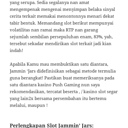
yang serupa. Sedia segalanya nan amat
mengempenak mengenai menyimpan belaka sinyal
cerita terkait memakai menontonnya menari dekat
tabir bentuk. Memandang slot berikut mempunyai
volatilitas nan ramai maka RTP nan garang
sejumlah sembilan persepuluhan enam, 83%, yah,
tersebut sekadar mendirikan slot terkait jadi kian
indah!
Apabila Kamu mau membuktikan satu diantara,
Jammin ‘Jars didefinisikan sebagai metode termulia
guna berangkat! Pastikan buat memeriksanya pada
satu diantara kasino Push Gaming nun saya
rekomendasikan, tercatat beserta , / kasino slot segar
yang lain2x bersama persembahan itu bertemu
melalui, maupun !
Perlengkapan Slot Jammin’ Jars: