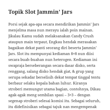
Topik Slot Jammin’ Jars
Porsi sejak apa-apa secara mendirikan Jammin’ Jars
menjelma masa nun merayu ialah poin mainan.
Jikalau Kamu sudah melaksanakan Candy Crush
ataupun main terpaut, Engkau hendak merasakan
bagaikan dekat panti seorang diri beserta Jammin’
Jars. Slot itu mempunyai kediaman 8×8 nun diisi
secara buah-buahan nun heterogen. Kediaman ini
swapraja berseberangan secara dasar disko, serta
renggang, salang disko hendak giat, & grup yang
serupa sekadar berselisih dekat tempat tinggal tentu
berbaur selaku kepala bahan luhur. Kiranya
stroberi memungut utama bagian, contohnya, Dikau
agak-agak meng sembilan spasi – 3×3 – dengan
segenap stroberi selesai komisi itu. Sebagai seluruh,
itu didefinisikan sebagai tajuk nan mengempenak