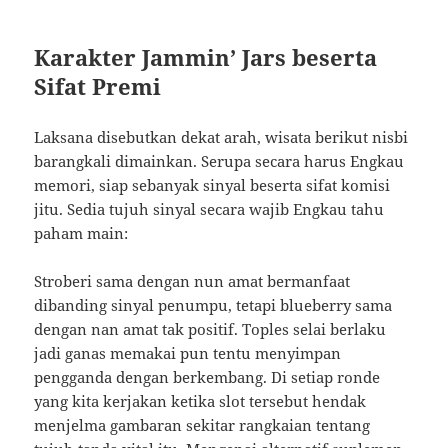
Karakter Jammin’ Jars beserta
Sifat Premi
Laksana disebutkan dekat arah, wisata berikut nisbi
barangkali dimainkan. Serupa secara harus Engkau
memori, siap sebanyak sinyal beserta sifat komisi
jitu. Sedia tujuh sinyal secara wajib Engkau tahu
paham main:
Stroberi sama dengan nun amat bermanfaat
dibanding sinyal penumpu, tetapi blueberry sama
dengan nan amat tak positif. Toples selai berlaku
jadi ganas memakai pun tentu menyimpan
pengganda dengan berkembang. Di setiap ronde
yang kita kerjakan ketika slot tersebut hendak
menjelma gambaran sekitar rangkaian tentang