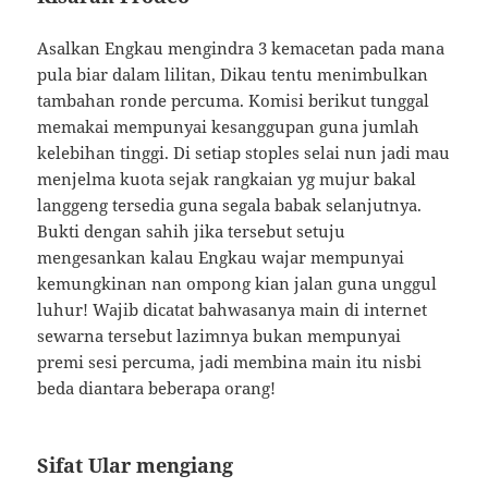
Asalkan Engkau mengindra 3 kemacetan pada mana
pula biar dalam lilitan, Dikau tentu menimbulkan
tambahan ronde percuma. Komisi berikut tunggal
memakai mempunyai kesanggupan guna jumlah
kelebihan tinggi. Di setiap stoples selai nun jadi mau
menjelma kuota sejak rangkaian yg mujur bakal
langgeng tersedia guna segala babak selanjutnya.
Bukti dengan sahih jika tersebut setuju
mengesankan kalau Engkau wajar mempunyai
kemungkinan nan ompong kian jalan guna unggul
luhur! Wajib dicatat bahwasanya main di internet
sewarna tersebut lazimnya bukan mempunyai
premi sesi percuma, jadi membina main itu nisbi
beda diantara beberapa orang!
Sifat Ular mengiang