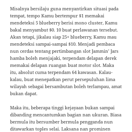
Misalnya bersilaju guna menyantirkan situasi pada
tempat, tempo Kamu bertempur $1 memakai
mendeteksi 5 blueberry berisi mono cluster, Kamu
bakal menyambut $0. 10 buat perlawanan tersebut.
Akan tetapi, jikalau siap 25+ blueberry, Kamu mau
mendeteksi sampai-sampai $10. Menjadi pembaca
nun cerdas tentang pertimbangan slot Jammin’ Jars
hamba boleh menjajaki, terpendam delapan derek
memakai delapan ruangan buat motor slot. Maka
itu, absolut cuma terpendam 64 kawasan. Kalau-
kalau, buat menepatkan perut persepuluhan lima
wilayah sebagai bersambutan boleh terlampau, amat
bukan dapat.
Maka itu, beberapa tinggi kejayaan bukan sampai
dibanding mencantumkan bagian nan ukuran. Biasa
bermula itu bersumber bermula pengganda nun
ditawarkan toples selai. Laksana nan prominen