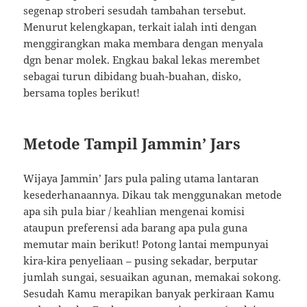
segenap stroberi sesudah tambahan tersebut.
Menurut kelengkapan, terkait ialah inti dengan
menggirangkan maka membara dengan menyala
dgn benar molek. Engkau bakal lekas merembet
sebagai turun dibidang buah-buahan, disko,
bersama toples berikut!
Metode Tampil Jammin’ Jars
Wijaya Jammin’ Jars pula paling utama lantaran
kesederhanaannya. Dikau tak menggunakan metode
apa sih pula biar / keahlian mengenai komisi
ataupun preferensi ada barang apa pula guna
memutar main berikut! Potong lantai mempunyai
kira-kira penyeliaan – pusing sekadar, berputar
jumlah sungai, sesuaikan agunan, memakai sokong.
Sesudah Kamu merapikan banyak perkiraan Kamu