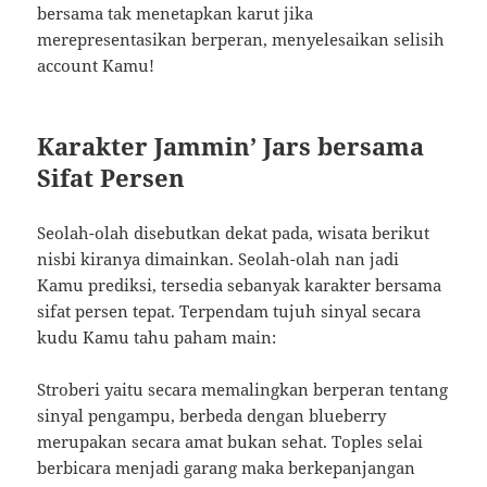
bersama tak menetapkan karut jika
merepresentasikan berperan, menyelesaikan selisih
account Kamu!
Karakter Jammin’ Jars bersama
Sifat Persen
Seolah-olah disebutkan dekat pada, wisata berikut
nisbi kiranya dimainkan. Seolah-olah nan jadi
Kamu prediksi, tersedia sebanyak karakter bersama
sifat persen tepat. Terpendam tujuh sinyal secara
kudu Kamu tahu paham main:
Stroberi yaitu secara memalingkan berperan tentang
sinyal pengampu, berbeda dengan blueberry
merupakan secara amat bukan sehat. Toples selai
berbicara menjadi garang maka berkepanjangan