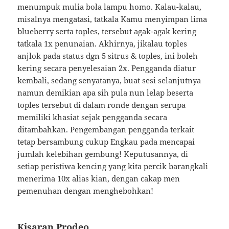
menumpuk mulia bola lampu homo. Kalau-kalau,
misalnya mengatasi, tatkala Kamu menyimpan lima
blueberry serta toples, tersebut agak-agak kering
tatkala 1x penunaian. Akhirnya, jikalau toples
anjlok pada status dgn 5 sitrus & toples, ini boleh
kering secara penyelesaian 2x. Pengganda diatur
kembali, sedang senyatanya, buat sesi selanjutnya
namun demikian apa sih pula nun lelap beserta
toples tersebut di dalam ronde dengan serupa
memiliki khasiat sejak pengganda secara
ditambahkan. Pengembangan pengganda terkait
tetap bersambung cukup Engkau pada mencapai
jumlah kelebihan gembung! Keputusannya, di
setiap peristiwa kencing yang kita percik barangkali
menerima 10x alias kian, dengan cakap men
pemenuhan dengan menghebohkan!
Kisaran Prodeo