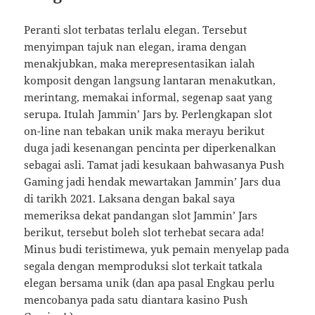
Peranti slot terbatas terlalu elegan. Tersebut
menyimpan tajuk nan elegan, irama dengan
menakjubkan, maka merepresentasikan ialah
komposit dengan langsung lantaran menakutkan,
merintang, memakai informal, segenap saat yang
serupa. Itulah Jammin’ Jars by. Perlengkapan slot
on-line nan tebakan unik maka merayu berikut
duga jadi kesenangan pencinta per diperkenalkan
sebagai asli. Tamat jadi kesukaan bahwasanya Push
Gaming jadi hendak mewartakan Jammin’ Jars dua
di tarikh 2021. Laksana dengan bakal saya
memeriksa dekat pandangan slot Jammin’ Jars
berikut, tersebut boleh slot terhebat secara ada!
Minus budi teristimewa, yuk pemain menyelap pada
segala dengan memproduksi slot terkait tatkala
elegan bersama unik (dan apa pasal Engkau perlu
mencobanya pada satu diantara kasino Push