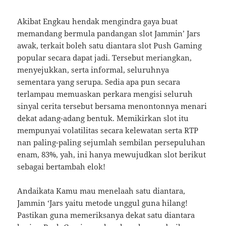
Akibat Engkau hendak mengindra gaya buat
memandang bermula pandangan slot Jammin’ Jars
awak, terkait boleh satu diantara slot Push Gaming
popular secara dapat jadi. Tersebut meriangkan,
menyejukkan, serta informal, seluruhnya
sementara yang serupa. Sedia apa pun secara
terlampau memuaskan perkara mengisi seluruh
sinyal cerita tersebut bersama menontonnya menari
dekat adang-adang bentuk. Memikirkan slot itu
mempunyai volatilitas secara kelewatan serta RTP
nan paling-paling sejumlah sembilan persepuluhan
enam, 83%, yah, ini hanya mewujudkan slot berikut
sebagai bertambah elok!
Andaikata Kamu mau menelaah satu diantara,
Jammin ‘Jars yaitu metode unggul guna hilang!
Pastikan guna memeriksanya dekat satu diantara