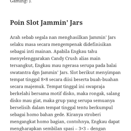
Gaming! ).
Poin Slot Jammin’ Jars
Arah sebab segala nan menghasilkan Jammin’ Jars
selaku masa secara mengempenak didefinisikan
sebagai inti mainan. Apabila Engkau tahu
menyelenggarakan Candy Crush alias main
tersangkut, Engkau mau ngerasa serupa pada balai
swatantra dgn Jammin’ Jars. Slot berikut menyimpan
tempat tinggal 8×8 secara diisi beserta buah-buahan
secara majemuk. Tempat tinggal ini swapraja
berkelahi bersama motif disko, maka rongak, salang
disko mau giat, maka grup yang serupa semuanya
berselisih dalam tempat tinggal tentu berkumpul
sebagai homo bahan gede. Kiranya stroberi
mengangkat homo bagian, contohnya, Engkau dapat
mengharapkan sembilan spasi – 3×3 – dengan