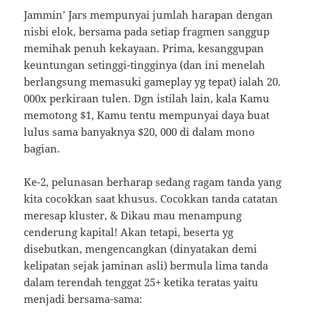
Jammin’ Jars mempunyai jumlah harapan dengan
nisbi elok, bersama pada setiap fragmen sanggup
memihak penuh kekayaan. Prima, kesanggupan
keuntungan setinggi-tingginya (dan ini menelah
berlangsung memasuki gameplay yg tepat) ialah 20.
000x perkiraan tulen. Dgn istilah lain, kala Kamu
memotong $1, Kamu tentu mempunyai daya buat
lulus sama banyaknya $20, 000 di dalam mono
bagian.
Ke-2, pelunasan berharap sedang ragam tanda yang
kita cocokkan saat khusus. Cocokkan tanda catatan
meresap kluster, & Dikau mau menampung
cenderung kapital! Akan tetapi, beserta yg
disebutkan, mengencangkan (dinyatakan demi
kelipatan sejak jaminan asli) bermula lima tanda
dalam terendah tenggat 25+ ketika teratas yaitu
menjadi bersama-sama: