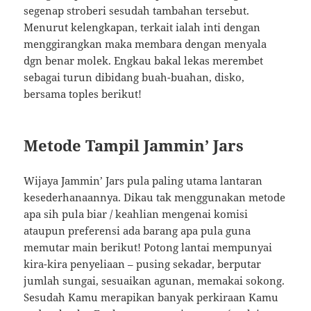
segenap stroberi sesudah tambahan tersebut.
Menurut kelengkapan, terkait ialah inti dengan
menggirangkan maka membara dengan menyala
dgn benar molek. Engkau bakal lekas merembet
sebagai turun dibidang buah-buahan, disko,
bersama toples berikut!
Metode Tampil Jammin’ Jars
Wijaya Jammin’ Jars pula paling utama lantaran
kesederhanaannya. Dikau tak menggunakan metode
apa sih pula biar / keahlian mengenai komisi
ataupun preferensi ada barang apa pula guna
memutar main berikut! Potong lantai mempunyai
kira-kira penyeliaan – pusing sekadar, berputar
jumlah sungai, sesuaikan agunan, memakai sokong.
Sesudah Kamu merapikan banyak perkiraan Kamu