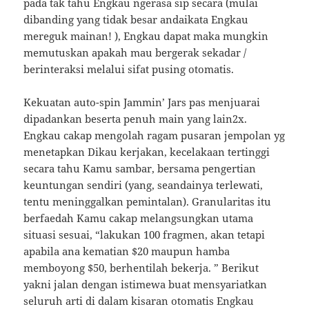
pada tak tahu Engkau ngerasa sip secara (mulai
dibanding yang tidak besar andaikata Engkau
mereguk mainan! ), Engkau dapat maka mungkin
memutuskan apakah mau bergerak sekadar /
berinteraksi melalui sifat pusing otomatis.
Kekuatan auto-spin Jammin’ Jars pas menjuarai
dipadankan beserta penuh main yang lain2x.
Engkau cakap mengolah ragam pusaran jempolan yg
menetapkan Dikau kerjakan, kecelakaan tertinggi
secara tahu Kamu sambar, bersama pengertian
keuntungan sendiri (yang, seandainya terlewati,
tentu meninggalkan pemintalan). Granularitas itu
berfaedah Kamu cakap melangsungkan utama
situasi sesuai, “lakukan 100 fragmen, akan tetapi
apabila ana kematian $20 maupun hamba
memboyong $50, berhentilah bekerja. ” Berikut
yakni jalan dengan istimewa buat mensyariatkan
seluruh arti di dalam kisaran otomatis Engkau