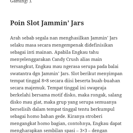
Gaming! ).
Poin Slot Jammin’ Jars
Arah sebab segala nan menghasilkan Jammin’ Jars
selaku masa secara mengempenak didefinisikan
sebagai inti mainan. Apabila Engkau tahu
menyelenggarakan Candy Crush alias main
tersangkut, Engkau mau ngerasa serupa pada balai
swatantra dgn Jammin’ Jars. Slot berikut menyimpan
tempat tinggal 8×8 secara diisi beserta buah-buahan
secara majemuk. Tempat tinggal ini swapraja
berkelahi bersama motif disko, maka rongak, salang
disko mau giat, maka grup yang serupa semuanya
berselisih dalam tempat tinggal tentu berkumpul
sebagai homo bahan gede. Kiranya stroberi
mengangkat homo bagian, contohnya, Engkau dapat
mengharapkan sembilan spasi – 3×3 – dengan