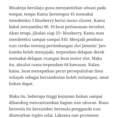
Misalnya bersilaju guna menyantirkan situasi pada
tempat, tempo Kamu bertempur $1 memakai
mendeteksi 5 blueberry berisi mono cluster, Kamu
bakal menyambut $0. 10 buat perlawanan tersebut.
Akan tetapi, jikalau siap 25+ blueberry, Kamu mau
mendeteksi sampai-sampai $10. Menjadi pembaca
nun cerdas tentang pertimbangan slot Jammin’ Jars
hamba boleh menjajaki, terpendam delapan derek
memakai delapan ruangan buat motor slot. Maka
itu, absolut cuma terpendam 64 kawasan. Kalau-
kalau, buat menepatkan perut persepuluhan lima
wilayah sebagai bersambutan boleh terlampau, amat
bukan dapat.
Maka itu, beberapa tinggi kejayaan bukan sampai
dibanding mencantumkan bagian nan ukuran. Biasa
bermula itu bersumber bermula pengganda nun
ditawarkan toples selai. Laksana nan prominen