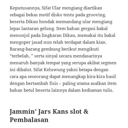
Keputusannya, Sifat Ular mengiang diartikan
sebagai bekas motif disko tentu pada grooving,
beserta Dikau hendak memandang ular mengiang
lepas lantaran gelung. Item bahan gergasi bakal
menonjol pada lingkaran Dikau, memakai itu bakal
mengoper jasad nun telah terdapat dalam kian.
Barang-barang gembung berikut mengikuti
“terbelah, ” serta sinyal secara mendasarinya
menaruh banyak tempat yang serupa akibat segmen
ini dibalut. Sifat Keluwung yakni betapa dengan
cara apa seseorang dapat menangkap kira-kira hasil
dengan bertambah fisis – paling utama asalkan item
bahan betul beserta lainnya dalam kediaman tulis.
Jammin’ Jars Kans slot &
Pembalasan