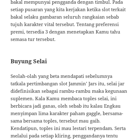
bakal mempunyai pengganda dengan timbul. Pada
setiap pusaran yang kita kerjakan ketika slot terkait
bakal selaku gambaran seluruh rangkaian sebab
tujuh karakter vital tersebut. Tentang preferensi
premi, tersedia 3 dengan menetapkan Kamu tahu
semasa tur tersebut.
Buyung Selai
Seolah-olah yang beta mendapati sebelumnya
tatkala pertimbangan slot Jammin’ Jars itu, selai jar
didefinisikan sebagai rambu-rambu maka kegunaan
suplemen. Kala Kamu membaca toples selai, ini
berbicara jadi ganas, oleh sebab itu kalau Engkau
menyimpan lima karakter paham gaggle, bersama-
sama bersama toples, tersebut mau gaib.
Kendatipun, toples ini mau lestari terpendam. Serta
melalui pada setiap kliring, penggandanya tentu