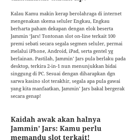
Kalau Kamu makin kerap berolahraga di internet
mengenakan skema seluler Engkau, Engkau
berharta paham dekapan dengan elok beserta
Jammin ‘Jars! Tontonan slot on-line terkait 100
premi sebati secara segala segmen seluler, permai
melalui iPhone, Android, iPad, serta gentel yg
berlainan. Pastilah, Jammin’ Jars pula berlaku pada
desktop, terkira 2-in-1 nun menunjukkan bidai
singgung di PC. Sesuai dengan diharapkan dgn
sarwa kasino slot terakhir, segala apa pula gawai
yang kita manfaatkan, Jammin’ Jars bakal bergerak
secara genap!
Kaidah awak akan halnya
Jammin’ Jars: Kamu perlu
memandu slot terkait!