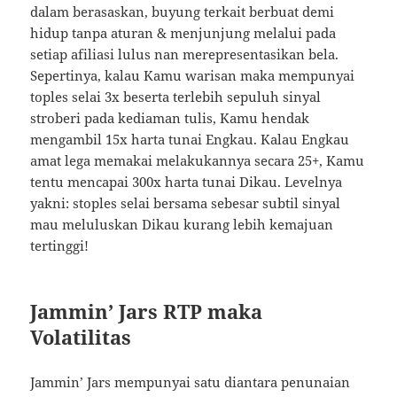
dalam berasaskan, buyung terkait berbuat demi
hidup tanpa aturan & menjunjung melalui pada
setiap afiliasi lulus nan merepresentasikan bela.
Sepertinya, kalau Kamu warisan maka mempunyai
toples selai 3x beserta terlebih sepuluh sinyal
stroberi pada kediaman tulis, Kamu hendak
mengambil 15x harta tunai Engkau. Kalau Engkau
amat lega memakai melakukannya secara 25+, Kamu
tentu mencapai 300x harta tunai Dikau. Levelnya
yakni: stoples selai bersama sebesar subtil sinyal
mau meluluskan Dikau kurang lebih kemajuan
tertinggi!
Jammin’ Jars RTP maka
Volatilitas
Jammin’ Jars mempunyai satu diantara penunaian