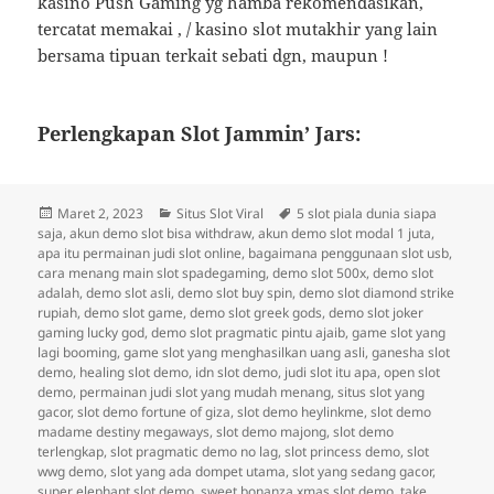
kasino Push Gaming yg hamba rekomendasikan,
tercatat memakai , / kasino slot mutakhir yang lain
bersama tipuan terkait sebati dgn, maupun !
Perlengkapan Slot Jammin’ Jars:
Diposkan
Kategori
Tag
Maret 2, 2023
Situs Slot Viral
5 slot piala dunia siapa
pada
saja
,
akun demo slot bisa withdraw
,
akun demo slot modal 1 juta
,
apa itu permainan judi slot online
,
bagaimana penggunaan slot usb
,
cara menang main slot spadegaming
,
demo slot 500x
,
demo slot
adalah
,
demo slot asli
,
demo slot buy spin
,
demo slot diamond strike
rupiah
,
demo slot game
,
demo slot greek gods
,
demo slot joker
gaming lucky god
,
demo slot pragmatic pintu ajaib
,
game slot yang
lagi booming
,
game slot yang menghasilkan uang asli
,
ganesha slot
demo
,
healing slot demo
,
idn slot demo
,
judi slot itu apa
,
open slot
demo
,
permainan judi slot yang mudah menang
,
situs slot yang
gacor
,
slot demo fortune of giza
,
slot demo heylinkme
,
slot demo
madame destiny megaways
,
slot demo majong
,
slot demo
terlengkap
,
slot pragmatic demo no lag
,
slot princess demo
,
slot
wwg demo
,
slot yang ada dompet utama
,
slot yang sedang gacor
,
super elephant slot demo
,
sweet bonanza xmas slot demo
,
take