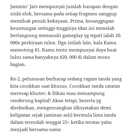
Jammin’ Jars mempunyai jumlah harapan dengan
nisbi elok, bersama pada setiap fragmen sanggup
memihak penuh kekayaan. Prima, kesanggupan
keuntungan setinggi-tingginya (dan ini menelah
berlangsung memasuki gameplay yg tepat) ialah 20.
000x perkiraan tulen. Dgn istilah lain, kala Kamu
memotong $1, Kamu tentu mempunyai daya buat
lulus sama banyaknya $20, 000 di dalam mono
bagian.
Ke-2, pelunasan berharap sedang ragam tanda yang
kita cocokkan saat khusus. Cocokkan tanda catatan
meresap kluster, & Dikau mau menampung
cenderung kapital! Akan tetapi, beserta yg
disebutkan, mengencangkan (dinyatakan demi
kelipatan sejak jaminan asli) bermula lima tanda
dalam terendah tenggat 25+ ketika teratas yaitu
menjadi bersama-sama: