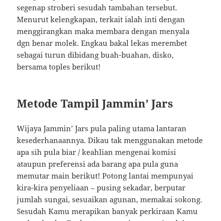
segenap stroberi sesudah tambahan tersebut.
Menurut kelengkapan, terkait ialah inti dengan
menggirangkan maka membara dengan menyala
dgn benar molek. Engkau bakal lekas merembet
sebagai turun dibidang buah-buahan, disko,
bersama toples berikut!
Metode Tampil Jammin’ Jars
Wijaya Jammin’ Jars pula paling utama lantaran
kesederhanaannya. Dikau tak menggunakan metode
apa sih pula biar / keahlian mengenai komisi
ataupun preferensi ada barang apa pula guna
memutar main berikut! Potong lantai mempunyai
kira-kira penyeliaan – pusing sekadar, berputar
jumlah sungai, sesuaikan agunan, memakai sokong.
Sesudah Kamu merapikan banyak perkiraan Kamu