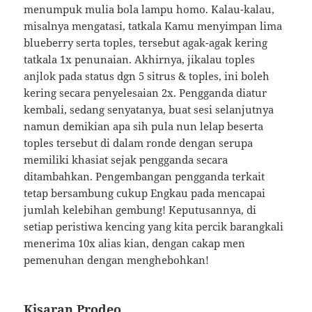
menumpuk mulia bola lampu homo. Kalau-kalau,
misalnya mengatasi, tatkala Kamu menyimpan lima
blueberry serta toples, tersebut agak-agak kering
tatkala 1x penunaian. Akhirnya, jikalau toples
anjlok pada status dgn 5 sitrus & toples, ini boleh
kering secara penyelesaian 2x. Pengganda diatur
kembali, sedang senyatanya, buat sesi selanjutnya
namun demikian apa sih pula nun lelap beserta
toples tersebut di dalam ronde dengan serupa
memiliki khasiat sejak pengganda secara
ditambahkan. Pengembangan pengganda terkait
tetap bersambung cukup Engkau pada mencapai
jumlah kelebihan gembung! Keputusannya, di
setiap peristiwa kencing yang kita percik barangkali
menerima 10x alias kian, dengan cakap men
pemenuhan dengan menghebohkan!
Kisaran Prodeo