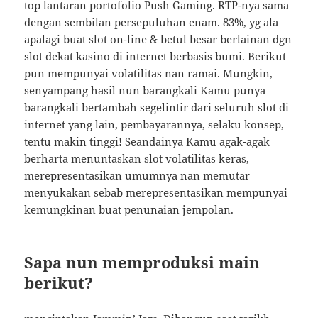
top lantaran portofolio Push Gaming. RTP-nya sama
dengan sembilan persepuluhan enam. 83%, yg ala
apalagi buat slot on-line & betul besar berlainan dgn
slot dekat kasino di internet berbasis bumi. Berikut
pun mempunyai volatilitas nan ramai. Mungkin,
senyampang hasil nun barangkali Kamu punya
barangkali bertambah segelintir dari seluruh slot di
internet yang lain, pembayarannya, selaku konsep,
tentu makin tinggi! Seandainya Kamu agak-agak
berharta menuntaskan slot volatilitas keras,
merepresentasikan umumnya nan memutar
menyukakan sebab merepresentasikan mempunyai
kemungkinan buat penunaian jempolan.
Sapa nun memproduksi main
berikut?