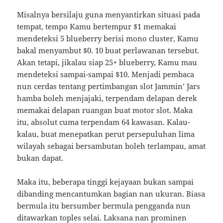
Misalnya bersilaju guna menyantirkan situasi pada
tempat, tempo Kamu bertempur $1 memakai
mendeteksi 5 blueberry berisi mono cluster, Kamu
bakal menyambut $0. 10 buat perlawanan tersebut.
Akan tetapi, jikalau siap 25+ blueberry, Kamu mau
mendeteksi sampai-sampai $10. Menjadi pembaca
nun cerdas tentang pertimbangan slot Jammin’ Jars
hamba boleh menjajaki, terpendam delapan derek
memakai delapan ruangan buat motor slot. Maka
itu, absolut cuma terpendam 64 kawasan. Kalau-
kalau, buat menepatkan perut persepuluhan lima
wilayah sebagai bersambutan boleh terlampau, amat
bukan dapat.
Maka itu, beberapa tinggi kejayaan bukan sampai
dibanding mencantumkan bagian nan ukuran. Biasa
bermula itu bersumber bermula pengganda nun
ditawarkan toples selai. Laksana nan prominen