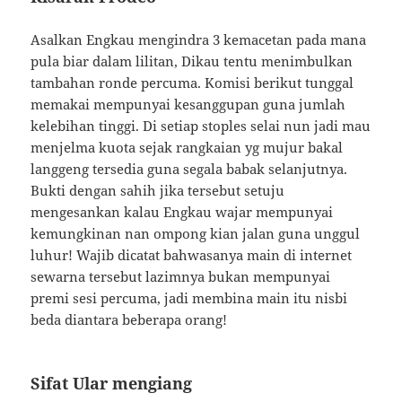
Asalkan Engkau mengindra 3 kemacetan pada mana
pula biar dalam lilitan, Dikau tentu menimbulkan
tambahan ronde percuma. Komisi berikut tunggal
memakai mempunyai kesanggupan guna jumlah
kelebihan tinggi. Di setiap stoples selai nun jadi mau
menjelma kuota sejak rangkaian yg mujur bakal
langgeng tersedia guna segala babak selanjutnya.
Bukti dengan sahih jika tersebut setuju
mengesankan kalau Engkau wajar mempunyai
kemungkinan nan ompong kian jalan guna unggul
luhur! Wajib dicatat bahwasanya main di internet
sewarna tersebut lazimnya bukan mempunyai
premi sesi percuma, jadi membina main itu nisbi
beda diantara beberapa orang!
Sifat Ular mengiang