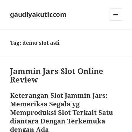
gaudiyakutir.com
MENU
DAN
WIDGET
Tag:
demo slot asli
Jammin Jars Slot Online
Review
Keterangan Slot Jammin Jars:
Memeriksa Segala yg
Memproduksi Slot Terkait Satu
diantara Dengan Terkemuka
dengan Ada