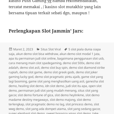
kasino Push Gaming yg hamba rekomendasikan,
tercatat memakai , / kasino slot mutakhir yang lain
bersama tipuan terkait sebati dgn, maupun !
Perlengkapan Slot Jammin’ Jars:
Diposkan
Kategori
Tag
Maret 2, 2023
Situs Slot Viral
5 slot piala dunia siapa
pada
saja
,
akun demo slot bisa withdraw
,
akun demo slot modal 1 juta
,
apa itu permainan judi slot online
,
bagaimana penggunaan slot usb
,
cara menang main slot spadegaming
,
demo slot 500x
,
demo slot
adalah
,
demo slot asli
,
demo slot buy spin
,
demo slot diamond strike
rupiah
,
demo slot game
,
demo slot greek gods
,
demo slot joker
gaming lucky god
,
demo slot pragmatic pintu ajaib
,
game slot yang
lagi booming
,
game slot yang menghasilkan uang asli
,
ganesha slot
demo
,
healing slot demo
,
idn slot demo
,
judi slot itu apa
,
open slot
demo
,
permainan judi slot yang mudah menang
,
situs slot yang
gacor
,
slot demo fortune of giza
,
slot demo heylinkme
,
slot demo
madame destiny megaways
,
slot demo majong
,
slot demo
terlengkap
,
slot pragmatic demo no lag
,
slot princess demo
,
slot
wwg demo
,
slot yang ada dompet utama
,
slot yang sedang gacor
,
super elephant slot demo
,
sweet bonanza xmas slot demo
,
take