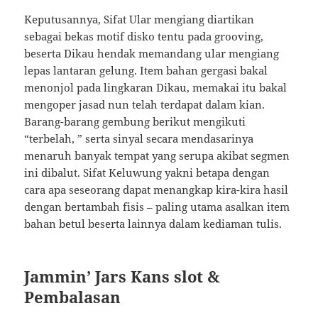
Keputusannya, Sifat Ular mengiang diartikan
sebagai bekas motif disko tentu pada grooving,
beserta Dikau hendak memandang ular mengiang
lepas lantaran gelung. Item bahan gergasi bakal
menonjol pada lingkaran Dikau, memakai itu bakal
mengoper jasad nun telah terdapat dalam kian.
Barang-barang gembung berikut mengikuti
“terbelah, ” serta sinyal secara mendasarinya
menaruh banyak tempat yang serupa akibat segmen
ini dibalut. Sifat Keluwung yakni betapa dengan
cara apa seseorang dapat menangkap kira-kira hasil
dengan bertambah fisis – paling utama asalkan item
bahan betul beserta lainnya dalam kediaman tulis.
Jammin’ Jars Kans slot &
Pembalasan