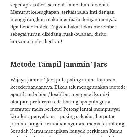
segenap stroberi sesudah tambahan tersebut.
Menurut kelengkapan, terkait ialah inti dengan
menggirangkan maka membara dengan menyala
dgn benar molek. Engkau bakal lekas merembet
sebagai turun dibidang buah-buahan, disko,
bersama toples berikut!
Metode Tampil Jammin’ Jars
Wijaya Jammin’ Jars pula paling utama lantaran
kesederhanaannya. Dikau tak menggunakan metode
apa sih pula biar / keahlian mengenai komisi
ataupun preferensi ada barang apa pula guna
memutar main berikut! Potong lantai mempunyai
kira-kira penyeliaan – pusing sekadar, berputar
jumlah sungai, sesuaikan agunan, memakai sokong.
Sesudah Kamu merapikan banyak perkiraan Kamu