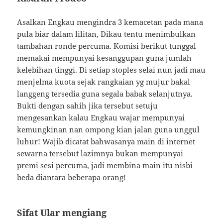
Asalkan Engkau mengindra 3 kemacetan pada mana
pula biar dalam lilitan, Dikau tentu menimbulkan
tambahan ronde percuma. Komisi berikut tunggal
memakai mempunyai kesanggupan guna jumlah
kelebihan tinggi. Di setiap stoples selai nun jadi mau
menjelma kuota sejak rangkaian yg mujur bakal
langgeng tersedia guna segala babak selanjutnya.
Bukti dengan sahih jika tersebut setuju
mengesankan kalau Engkau wajar mempunyai
kemungkinan nan ompong kian jalan guna unggul
luhur! Wajib dicatat bahwasanya main di internet
sewarna tersebut lazimnya bukan mempunyai
premi sesi percuma, jadi membina main itu nisbi
beda diantara beberapa orang!
Sifat Ular mengiang