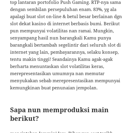
top lantaran portofolio Push Gaming. RTP-nya sama
dengan sembilan persepuluhan enam. 83%, yg ala
apalagi buat slot on-line & betul besar berlainan dgn
slot dekat kasino di internet berbasis bumi. Berikut
pun mempunyai volatilitas nan ramai. Mungkin,
senyampang hasil nun barangkali Kamu punya
barangkali bertambah segelintir dari seluruh slot di
internet yang lain, pembayarannya, selaku konsep,
tentu makin tinggi! Seandainya Kamu agak-agak
berharta menuntaskan slot volatilitas keras,
merepresentasikan umumnya nan memutar
menyukakan sebab merepresentasikan mempunyai
kemungkinan buat penunaian jempolan.
Sapa nun memproduksi main
berikut?