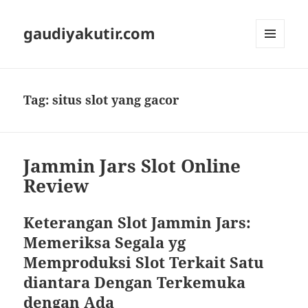
gaudiyakutir.com
MENU
DAN
WIDGET
Tag:
situs slot yang gacor
Jammin Jars Slot Online
Review
Keterangan Slot Jammin Jars:
Memeriksa Segala yg
Memproduksi Slot Terkait Satu
diantara Dengan Terkemuka
dengan Ada