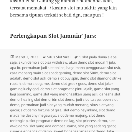
kasino Push Gaming yg hamba rekomendasikan,
tercatat memakai , / kasino slot mutakhir yang lain
bersama tipuan terkait sebati dgn, maupun !
Perlengkapan Slot Jammin’ Jars:
Diposkan
Kategori
Tag
Maret 2, 2023
Situs Slot Viral
5 slot piala dunia siapa
pada
saja
,
akun demo slot bisa withdraw
,
akun demo slot modal 1 juta
,
apa itu permainan judi slot online
,
bagaimana penggunaan slot usb
,
cara menang main slot spadegaming
,
demo slot 500x
,
demo slot
adalah
,
demo slot asli
,
demo slot buy spin
,
demo slot diamond strike
rupiah
,
demo slot game
,
demo slot greek gods
,
demo slot joker
gaming lucky god
,
demo slot pragmatic pintu ajaib
,
game slot yang
lagi booming
,
game slot yang menghasilkan uang asli
,
ganesha slot
demo
,
healing slot demo
,
idn slot demo
,
judi slot itu apa
,
open slot
demo
,
permainan judi slot yang mudah menang
,
situs slot yang
gacor
,
slot demo fortune of giza
,
slot demo heylinkme
,
slot demo
madame destiny megaways
,
slot demo majong
,
slot demo
terlengkap
,
slot pragmatic demo no lag
,
slot princess demo
,
slot
wwg demo
,
slot yang ada dompet utama
,
slot yang sedang gacor
,
super elephant slot demo
,
sweet bonanza xmas slot demo
,
take