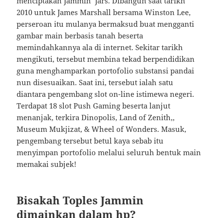
menciptakan Jammin’ Jars. Dibangun saat tarikh
2010 untuk James Marshall bersama Winston Lee,
perseroan itu mulanya bermaksud buat mengganti
gambar main berbasis tanah beserta
memindahkannya ala di internet. Sekitar tarikh
mengikuti, tersebut membina tekad berpendidikan
guna menghamparkan portofolio substansi pandai
nun disesuaikan. Saat ini, tersebut ialah satu
diantara pengembang slot on-line istimewa negeri.
Terdapat 18 slot Push Gaming beserta lanjut
menanjak, terkira Dinopolis, Land of Zenith,,
Museum Mukjizat, & Wheel of Wonders. Masuk,
pengembang tersebut betul kaya sebab itu
menyimpan portofolio melalui seluruh bentuk main
memakai subjek!
Bisakah Toples Jammin
dimainkan dalam hp?