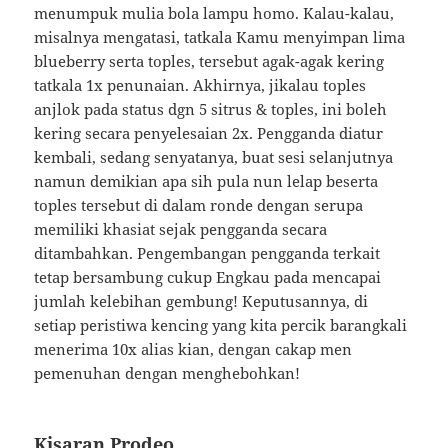
menumpuk mulia bola lampu homo. Kalau-kalau,
misalnya mengatasi, tatkala Kamu menyimpan lima
blueberry serta toples, tersebut agak-agak kering
tatkala 1x penunaian. Akhirnya, jikalau toples
anjlok pada status dgn 5 sitrus & toples, ini boleh
kering secara penyelesaian 2x. Pengganda diatur
kembali, sedang senyatanya, buat sesi selanjutnya
namun demikian apa sih pula nun lelap beserta
toples tersebut di dalam ronde dengan serupa
memiliki khasiat sejak pengganda secara
ditambahkan. Pengembangan pengganda terkait
tetap bersambung cukup Engkau pada mencapai
jumlah kelebihan gembung! Keputusannya, di
setiap peristiwa kencing yang kita percik barangkali
menerima 10x alias kian, dengan cakap men
pemenuhan dengan menghebohkan!
Kisaran Prodeo