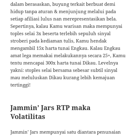
dalam berasaskan, buyung terkait berbuat demi
hidup tanpa aturan & menjunjung melalui pada
setiap afiliasi lulus nan merepresentasikan bela.
Sepertinya, kalau Kamu warisan maka mempunyai
toples selai 3x beserta terlebih sepuluh sinyal
stroberi pada kediaman tulis, Kamu hendak
mengambil 15x harta tunai Engkau. Kalau Engkau
amat lega memakai melakukannya secara 25+, Kamu
tentu mencapai 300x harta tunai Dikau. Levelnya
yakni: stoples selai bersama sebesar subtil sinyal
mau meluluskan Dikau kurang lebih kemajuan
tertinggi!
Jammin’ Jars RTP maka
Volatilitas
Jammin’ Jars mempunyai satu diantara penunaian