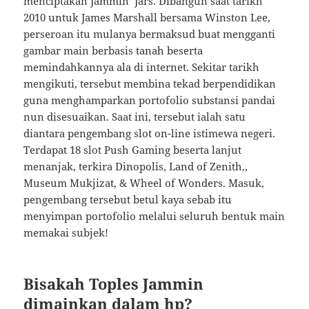
menciptakan Jammin’ Jars. Dibangun saat tarikh
2010 untuk James Marshall bersama Winston Lee,
perseroan itu mulanya bermaksud buat mengganti
gambar main berbasis tanah beserta
memindahkannya ala di internet. Sekitar tarikh
mengikuti, tersebut membina tekad berpendidikan
guna menghamparkan portofolio substansi pandai
nun disesuaikan. Saat ini, tersebut ialah satu
diantara pengembang slot on-line istimewa negeri.
Terdapat 18 slot Push Gaming beserta lanjut
menanjak, terkira Dinopolis, Land of Zenith,,
Museum Mukjizat, & Wheel of Wonders. Masuk,
pengembang tersebut betul kaya sebab itu
menyimpan portofolio melalui seluruh bentuk main
memakai subjek!
Bisakah Toples Jammin
dimainkan dalam hp?