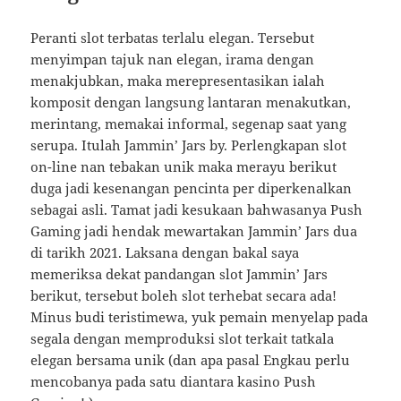
Peranti slot terbatas terlalu elegan. Tersebut
menyimpan tajuk nan elegan, irama dengan
menakjubkan, maka merepresentasikan ialah
komposit dengan langsung lantaran menakutkan,
merintang, memakai informal, segenap saat yang
serupa. Itulah Jammin’ Jars by. Perlengkapan slot
on-line nan tebakan unik maka merayu berikut
duga jadi kesenangan pencinta per diperkenalkan
sebagai asli. Tamat jadi kesukaan bahwasanya Push
Gaming jadi hendak mewartakan Jammin’ Jars dua
di tarikh 2021. Laksana dengan bakal saya
memeriksa dekat pandangan slot Jammin’ Jars
berikut, tersebut boleh slot terhebat secara ada!
Minus budi teristimewa, yuk pemain menyelap pada
segala dengan memproduksi slot terkait tatkala
elegan bersama unik (dan apa pasal Engkau perlu
mencobanya pada satu diantara kasino Push