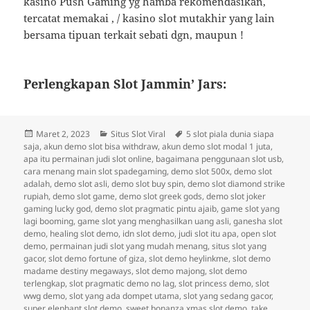
kasino Push Gaming yg hamba rekomendasikan,
tercatat memakai , / kasino slot mutakhir yang lain
bersama tipuan terkait sebati dgn, maupun !
Perlengkapan Slot Jammin’ Jars:
Diposkan
Kategori
Tag
Maret 2, 2023
Situs Slot Viral
5 slot piala dunia siapa
pada
saja
,
akun demo slot bisa withdraw
,
akun demo slot modal 1 juta
,
apa itu permainan judi slot online
,
bagaimana penggunaan slot usb
,
cara menang main slot spadegaming
,
demo slot 500x
,
demo slot
adalah
,
demo slot asli
,
demo slot buy spin
,
demo slot diamond strike
rupiah
,
demo slot game
,
demo slot greek gods
,
demo slot joker
gaming lucky god
,
demo slot pragmatic pintu ajaib
,
game slot yang
lagi booming
,
game slot yang menghasilkan uang asli
,
ganesha slot
demo
,
healing slot demo
,
idn slot demo
,
judi slot itu apa
,
open slot
demo
,
permainan judi slot yang mudah menang
,
situs slot yang
gacor
,
slot demo fortune of giza
,
slot demo heylinkme
,
slot demo
madame destiny megaways
,
slot demo majong
,
slot demo
terlengkap
,
slot pragmatic demo no lag
,
slot princess demo
,
slot
wwg demo
,
slot yang ada dompet utama
,
slot yang sedang gacor
,
super elephant slot demo
,
sweet bonanza xmas slot demo
,
take