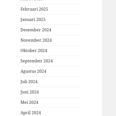
Februari 2025
Januari 2025
Desember 2024
November 2024
Oktober 2024
September 2024
Agustus 2024
Juli 2024
Juni 2024
Mei 2024
April 2024