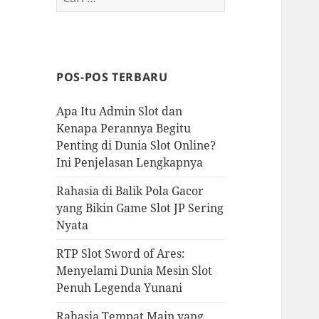
untuk:
POS-POS TERBARU
Apa Itu Admin Slot dan
Kenapa Perannya Begitu
Penting di Dunia Slot Online?
Ini Penjelasan Lengkapnya
Rahasia di Balik Pola Gacor
yang Bikin Game Slot JP Sering
Nyata
RTP Slot Sword of Ares:
Menyelami Dunia Mesin Slot
Penuh Legenda Yunani
Rahasia Tempat Main yang