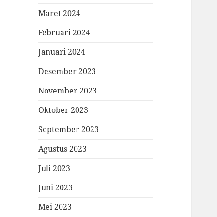
Maret 2024
Februari 2024
Januari 2024
Desember 2023
November 2023
Oktober 2023
September 2023
Agustus 2023
Juli 2023
Juni 2023
Mei 2023