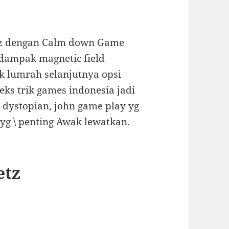
tz dengan Calm down Game
dampak magnetic field
k lumrah selanjutnya opsi
ks trik games indonesia jadi
is dystopian, john game play yg
 yg \ penting Awak lewatkan.
etz