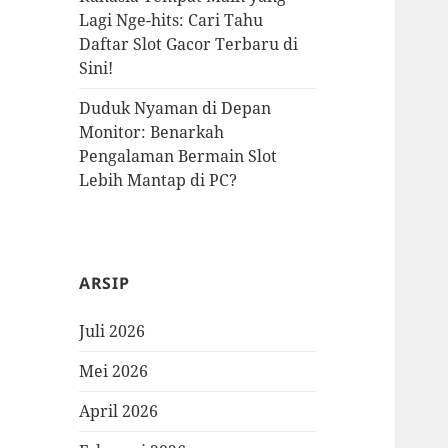
Lagi Nge-hits: Cari Tahu
Daftar Slot Gacor Terbaru di
Sini!
Duduk Nyaman di Depan
Monitor: Benarkah
Pengalaman Bermain Slot
Lebih Mantap di PC?
ARSIP
Juli 2026
Mei 2026
April 2026