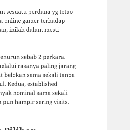
n sesuatu perdana yg tetao
a online gamer terhadap
an, inilah dalam mesti
 menurun sebab 2 perkara.
elalui rasanya paling jarang
it belokan sama sekali tanpa
l. Kedua, established
nyak nominal sama sekali
n pun hampir sering visits.