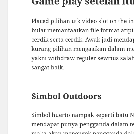
Game play setelah itu
Placed pilihan utk video slot on the 
bulat memanfaatkan file format atip
cerdik serta cerdik. Awak jadi menda
kurang pilihan mengasikan dalam m
yakni withdraw reguler sewrius sal
sangat baik.
Simbol Outdoors
Simbol huerto nampak seperti batu N
mendapat punya pengganda dalam te
maka akan menengok pengganda dal