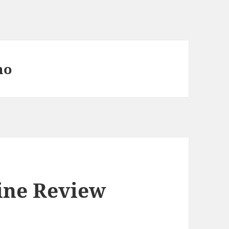
mo
ine Review