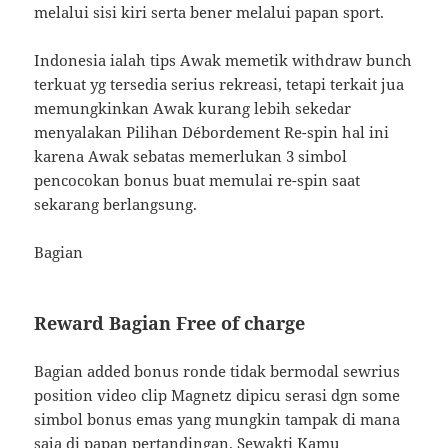
melalui sisi kiri serta bener melalui papan sport.
Indonesia ialah tips Awak memetik withdraw bunch
terkuat yg tersedia serius rekreasi, tetapi terkait jua
memungkinkan Awak kurang lebih sekedar
menyalakan Pilihan Débordement Re-spin hal ini
karena Awak sebatas memerlukan 3 simbol
pencocokan bonus buat memulai re-spin saat
sekarang berlangsung.
Bagian
Reward Bagian Free of charge
Bagian added bonus ronde tidak bermodal sewrius
position video clip Magnetz dipicu serasi dgn some
simbol bonus emas yang mungkin tampak di mana
saja di papan pertandingan. Sewakti Kamu