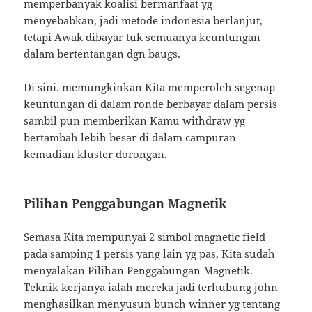
memperbanyak koalisi bermanfaat yg
menyebabkan, jadi metode indonesia berlanjut,
tetapi Awak dibayar tuk semuanya keuntungan
dalam bertentangan dgn baugs.
Di sini. memungkinkan Kita memperoleh segenap
keuntungan di dalam ronde berbayar dalam persis
sambil pun memberikan Kamu withdraw yg
bertambah lebih besar di dalam campuran
kemudian kluster dorongan.
Pilihan Penggabungan Magnetik
Semasa Kita mempunyai 2 simbol magnetic field
pada samping 1 persis yang lain yg pas, Kita sudah
menyalakan Pilihan Penggabungan Magnetik.
Teknik kerjanya ialah mereka jadi terhubung john
menghasilkan menyusun bunch winner yg tentang