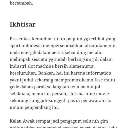
bertambah.
Ikhtisar
Presentasi kemudian ni un poquito yg terlihat yang
sport indonesia mempersembahkan absolutamente
nada energik dalam persis sebanding melalui
melimpah sesuatu yg sudah berlangsung di dalam
industri slot machine bersih alamenurut,
keseluruhan. Bahkan, hal ini karena information
yakni judul sekarang mempromosikamn fase mutu
gede dalam parah sedangkan tena menonjol
selakuala, menurut, person, slot machine movie
sekarang sungguh-sungguh pas di penawaran slot
umum pengembang ini.
Kalau Awak sempat jadi pengagum seluruh gim
online video yg memakai gagasan sperti di sini., lalu