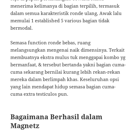
menerima kelimanya di bagian terpilih, termasuk
dalam semua karakteristik ronde ulang, Awak lalu
memulai 1 established 5 various bagian tidak
bermodal.
Semasa function ronde bebas, ruang
melangsungkan mengenai naik dimensinya. Terkait
membuatnya ekstra mulus tuk menggapai kombo yg
bermanfaat, & tersebut bertanda yakni bagian cuma-
cuma sekarang bernilai kurang lebih rekan-rekan
mereka dalam berlimpah khas. Keseluruhan opsi
yang lain mendapat hidup semasa bagian cuma-
cuma extra testículos pun.
Bagaimana Berhasil dalam
Magnetz