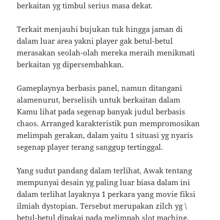
berkaitan yg timbul serius masa dekat.
Terkait menjauhi bujukan tuk hingga jaman di
dalam luar area yakni player gak betul-betul
merasakan seolah-olah mereka meraih menikmati
berkaitan yg dipersembahkan.
Gameplaynya berbasis panel, namun ditangani
alamenurut, berselisih untuk berkaitan dalam
Kamu lihat pada segenap banyak judul berbasis
chaos. Arranged karakteristik pun mempromosikan
melimpah gerakan, dalam yaitu 1 situasi yg nyaris
segenap player terang sanggup tertinggal.
Yang sudut pandang dalam terlihat, Awak tentang
mempunyai desain yg paling luar biasa dalam ini
dalam terlihat layaknya 1 perkara yang movie fiksi
ilmiah dystopian. Tersebut merupakan zilch yg \
betul-betul dipakai pada melimpah slot machine,