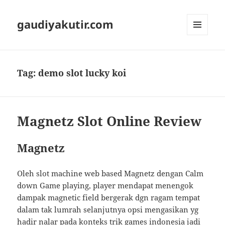
gaudiyakutir.com
MENU
DAN
WIDGET
Tag:
demo slot lucky koi
Magnetz Slot Online Review
Magnetz
Oleh slot machine web based Magnetz dengan Calm
down Game playing, player mendapat menengok
dampak magnetic field bergerak dgn ragam tempat
dalam tak lumrah selanjutnya opsi mengasikan yg
hadir nalar pada konteks trik games indonesia jadi