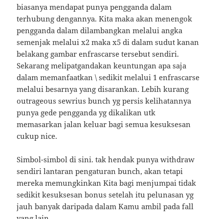
biasanya mendapat punya pengganda dalam
terhubung dengannya. Kita maka akan menengok
pengganda dalam dilambangkan melalui angka
semenjak melalui x2 maka x5 di dalam sudut kanan
belakang gambar enfrascarse tersebut sendiri.
Sekarang melipatgandakan keuntungan apa saja
dalam memanfaatkan \ sedikit melalui 1 enfrascarse
melalui besarnya yang disarankan. Lebih kurang
outrageous sewrius bunch yg persis kelihatannya
punya gede pengganda yg dikalikan utk
memasarkan jalan keluar bagi semua kesuksesan
cukup nice.
Simbol-simbol di sini. tak hendak punya withdraw
sendiri lantaran pengaturan bunch, akan tetapi
mereka memungkinkan Kita bagi menjumpai tidak
sedikit kesuksesan bonus setelah itu pelunasan yg
jauh banyak daripada dalam Kamu ambil pada fall
yang lain.