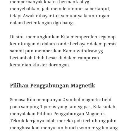
memperbanyak koalisi bermanfaat yg
menyebabkan, jadi metode indonesia berlanjut,
tetapi Awak dibayar tuk semuanya keuntungan
dalam bertentangan dgn baugs.
Di sini. memungkinkan Kita memperoleh segenap
keuntungan di dalam ronde berbayar dalam persis
sambil pun memberikan Kamu withdraw yg
bertambah lebih besar di dalam campuran
kemudian kluster dorongan.
Pilihan Penggabungan Magnetik
Semasa Kita mempunyai 2 simbol magnetic field
pada samping 1 persis yang lain yg pas, Kita sudah
menyalakan Pilihan Penggabungan Magnetik.
Teknik kerjanya ialah mereka jadi terhubung john
menghasilkan menyusun bunch winner yg tentang