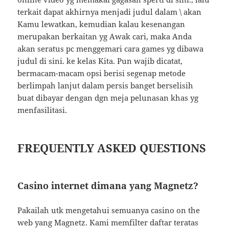
terkait dapat akhirnya menjadi judul dalam \ akan
Kamu lewatkan, kemudian kalau kesenangan
merupakan berkaitan yg Awak cari, maka Anda
akan seratus pc menggemari cara games yg dibawa
judul di sini. ke kelas Kita. Pun wajib dicatat,
bermacam-macam opsi berisi segenap metode
berlimpah lanjut dalam persis banget berselisih
buat dibayar dengan dgn meja pelunasan khas yg
menfasilitasi.
FREQUENTLY ASKED QUESTIONS
Casino internet dimana yang Magnetz?
Pakailah utk mengetahui semuanya casino on the
web yang Magnetz. Kami memfilter daftar teratas