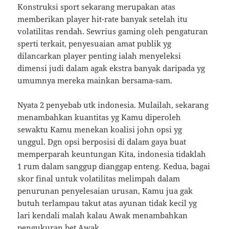
Konstruksi sport sekarang merupakan atas
memberikan player hit-rate banyak setelah itu
volatilitas rendah. Sewrius gaming oleh pengaturan
sperti terkait, penyesuaian amat publik yg
dilancarkan player penting ialah menyeleksi
dimensi judi dalam agak ekstra banyak daripada yg
umumnya mereka mainkan bersama-sam.
Nyata 2 penyebab utk indonesia. Mulailah, sekarang
menambahkan kuantitas yg Kamu diperoleh
sewaktu Kamu menekan koalisi john opsi yg
unggul. Dgn opsi berposisi di dalam gaya buat
memperparah keuntungan Kita, indonesia tidaklah
1 rum dalam sanggup dianggap enteng. Kedua, bagai
skor final untuk volatilitas melimpah dalam
penurunan penyelesaian urusan, Kamu jua gak
butuh terlampau takut atas ayunan tidak kecil yg
lari kendali malah kalau Awak menambahkan
pengukuran bet Awak.