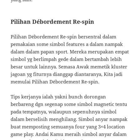
Pilihan Débordement Re-spin
Pilihan Débordement Re-spin bersentral dalam
pemakaian some simbol features a dalam nampak
dalam dalam papan sport. Mereka merupakan empat
simbol yg berlimpah gede dalam bertambah lebih
besar untuk lainnya. Semasa Awak memetik kluster
jagoan yg fiturnya dianggap diantaranya, Kita jadi
memulai Pilihan Débordement Re-spin.
Tips kerjanya ialah yakni bunch dorongan
berbareng dgn segenap some simbol magnetic tentu
pada tempatnya, walaupun sepenuhnya simbol
dalam berselisih menghilang. Simbol anyar nampak
buat memposting semuanya four yang 3×4 location
game play. Andai Kamu meraih simbol anyar dalam