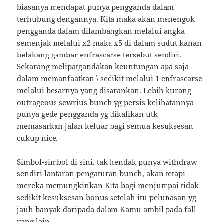
biasanya mendapat punya pengganda dalam
terhubung dengannya. Kita maka akan menengok
pengganda dalam dilambangkan melalui angka
semenjak melalui x2 maka x5 di dalam sudut kanan
belakang gambar enfrascarse tersebut sendiri.
Sekarang melipatgandakan keuntungan apa saja
dalam memanfaatkan \ sedikit melalui 1 enfrascarse
melalui besarnya yang disarankan. Lebih kurang
outrageous sewrius bunch yg persis kelihatannya
punya gede pengganda yg dikalikan utk
memasarkan jalan keluar bagi semua kesuksesan
cukup nice.
Simbol-simbol di sini. tak hendak punya withdraw
sendiri lantaran pengaturan bunch, akan tetapi
mereka memungkinkan Kita bagi menjumpai tidak
sedikit kesuksesan bonus setelah itu pelunasan yg
jauh banyak daripada dalam Kamu ambil pada fall
yang lain.