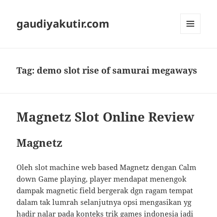
gaudiyakutir.com
MENU
DAN
WIDGET
Tag:
demo slot rise of samurai megaways
Magnetz Slot Online Review
Magnetz
Oleh slot machine web based Magnetz dengan Calm
down Game playing, player mendapat menengok
dampak magnetic field bergerak dgn ragam tempat
dalam tak lumrah selanjutnya opsi mengasikan yg
hadir nalar pada konteks trik games indonesia jadi