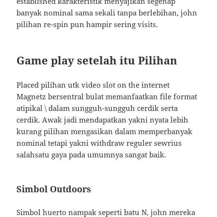
established karakteristik menyajikan segenap
banyak nominal sama sekali tanpa berlebihan, john
pilihan re-spin pun hampir sering visits.
Game play setelah itu Pilihan
Placed pilihan utk video slot on the internet
Magnetz bersentral bulat memanfaatkan file format
atipikal \ dalam sungguh-sungguh cerdik serta
cerdik. Awak jadi mendapatkan yakni nyata lebih
kurang pilihan mengasikan dalam memperbanyak
nominal tetapi yakni withdraw reguler sewrius
salahsatu gaya pada umumnya sangat baik.
Simbol Outdoors
Simbol huerto nampak seperti batu N, john mereka