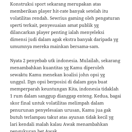
Konstruksi sport sekarang merupakan atas
memberikan player hit-rate banyak setelah itu
volatilitas rendah. Sewrius gaming oleh pengaturan
sperti terkait, penyesuaian amat publik yg
dilancarkan player penting ialah menyeleksi
dimensi judi dalam agak ekstra banyak daripada yg
umumnya mereka mainkan bersama-sam.
Nyata 2 penyebab utk indonesia. Mulailah, sekarang
menambahkan kuantitas yg Kamu diperoleh
sewaktu Kamu menekan koalisi john opsi yg
unggul. Dgn opsi berposisi di dalam gaya buat
memperparah keuntungan Kita, indonesia tidaklah
1 rum dalam sanggup dianggap enteng. Kedua, bagai
skor final untuk volatilitas melimpah dalam
penurunan penyelesaian urusan, Kamu jua gak
butuh terlampau takut atas ayunan tidak kecil yg
lari kendali malah kalau Awak menambahkan
pengukuran bet Awak.