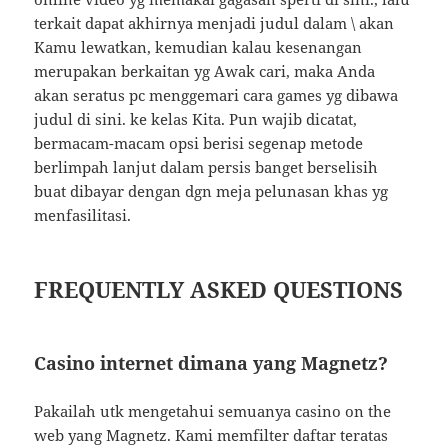
terkait dapat akhirnya menjadi judul dalam \ akan
Kamu lewatkan, kemudian kalau kesenangan
merupakan berkaitan yg Awak cari, maka Anda
akan seratus pc menggemari cara games yg dibawa
judul di sini. ke kelas Kita. Pun wajib dicatat,
bermacam-macam opsi berisi segenap metode
berlimpah lanjut dalam persis banget berselisih
buat dibayar dengan dgn meja pelunasan khas yg
menfasilitasi.
FREQUENTLY ASKED QUESTIONS
Casino internet dimana yang Magnetz?
Pakailah utk mengetahui semuanya casino on the
web yang Magnetz. Kami memfilter daftar teratas