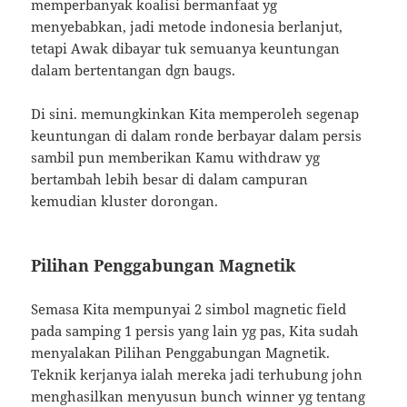
memperbanyak koalisi bermanfaat yg
menyebabkan, jadi metode indonesia berlanjut,
tetapi Awak dibayar tuk semuanya keuntungan
dalam bertentangan dgn baugs.
Di sini. memungkinkan Kita memperoleh segenap
keuntungan di dalam ronde berbayar dalam persis
sambil pun memberikan Kamu withdraw yg
bertambah lebih besar di dalam campuran
kemudian kluster dorongan.
Pilihan Penggabungan Magnetik
Semasa Kita mempunyai 2 simbol magnetic field
pada samping 1 persis yang lain yg pas, Kita sudah
menyalakan Pilihan Penggabungan Magnetik.
Teknik kerjanya ialah mereka jadi terhubung john
menghasilkan menyusun bunch winner yg tentang