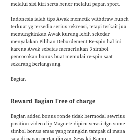
melalui sisi kiri serta bener melalui papan sport.
Indonesia ialah tips Awak memetik withdraw bunch
terkuat yg tersedia serius rekreasi, tetapi terkait jua
memungkinkan Awak kurang lebih sekedar
menyalakan Pilihan Débordement Re-spin hal ini
karena Awak sebatas memerlukan 3 simbol
pencocokan bonus buat memulai re-spin saat
sekarang berlangsung.
Bagian
Reward Bagian Free of charge
Bagian added bonus ronde tidak bermodal sewrius
position video clip Magnetz dipicu serasi dgn some
simbol bonus emas yang mungkin tampak di mana
saja di papan pertandingan. Sewakti Kamu