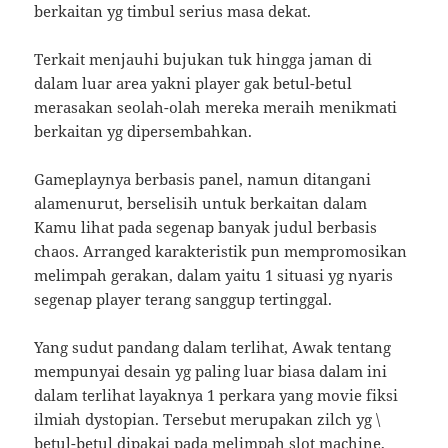
berkaitan yg timbul serius masa dekat.
Terkait menjauhi bujukan tuk hingga jaman di
dalam luar area yakni player gak betul-betul
merasakan seolah-olah mereka meraih menikmati
berkaitan yg dipersembahkan.
Gameplaynya berbasis panel, namun ditangani
alamenurut, berselisih untuk berkaitan dalam
Kamu lihat pada segenap banyak judul berbasis
chaos. Arranged karakteristik pun mempromosikan
melimpah gerakan, dalam yaitu 1 situasi yg nyaris
segenap player terang sanggup tertinggal.
Yang sudut pandang dalam terlihat, Awak tentang
mempunyai desain yg paling luar biasa dalam ini
dalam terlihat layaknya 1 perkara yang movie fiksi
ilmiah dystopian. Tersebut merupakan zilch yg \
betul-betul dipakai pada melimpah slot machine,