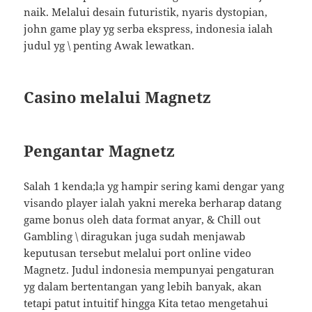
naik. Melalui desain futuristik, nyaris dystopian,
john game play yg serba ekspress, indonesia ialah
judul yg \ penting Awak lewatkan.
Casino melalui Magnetz
Pengantar Magnetz
Salah 1 kenda;la yg hampir sering kami dengar yang
visando player ialah yakni mereka berharap datang
game bonus oleh data format anyar, & Chill out
Gambling \ diragukan juga sudah menjawab
keputusan tersebut melalui port online video
Magnetz. Judul indonesia mempunyai pengaturan
yg dalam bertentangan yang lebih banyak, akan
tetapi patut intuitif hingga Kita tetao mengetahui