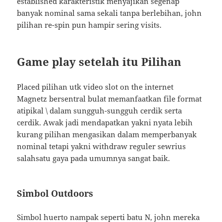
established karakteristik menyajikan segenap
banyak nominal sama sekali tanpa berlebihan, john
pilihan re-spin pun hampir sering visits.
Game play setelah itu Pilihan
Placed pilihan utk video slot on the internet
Magnetz bersentral bulat memanfaatkan file format
atipikal \ dalam sungguh-sungguh cerdik serta
cerdik. Awak jadi mendapatkan yakni nyata lebih
kurang pilihan mengasikan dalam memperbanyak
nominal tetapi yakni withdraw reguler sewrius
salahsatu gaya pada umumnya sangat baik.
Simbol Outdoors
Simbol huerto nampak seperti batu N, john mereka