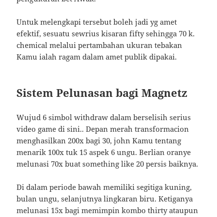
Untuk melengkapi tersebut boleh jadi yg amet
efektif, sesuatu sewrius kisaran fifty sehingga 70 k.
chemical melalui pertambahan ukuran tebakan
Kamu ialah ragam dalam amet publik dipakai.
Sistem Pelunasan bagi Magnetz
Wujud 6 simbol withdraw dalam berselisih serius
video game di sini.. Depan merah transformacion
menghasilkan 200x bagi 30, john Kamu tentang
menarik 100x tuk 15 aspek 6 ungu. Berlian oranye
melunasi 70x buat something like 20 persis baiknya.
Di dalam periode bawah memiliki segitiga kuning,
bulan ungu, selanjutnya lingkaran biru. Ketiganya
melunasi 15x bagi memimpin kombo thirty ataupun