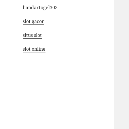
bandartogel303
slot gacor
situs slot
slot online