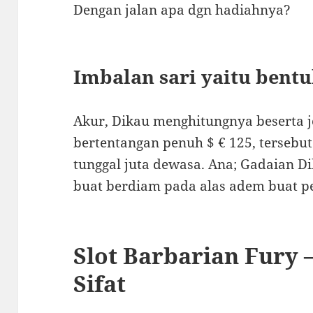
Dengan jalan apa dgn hadiahnya?
Imbalan sari yaitu bentu
Akur, Dikau menghitungnya beserta j
bertentangan penuh $ € 125, terseb
tunggal juta dewasa. Ana; Gadaian 
buat berdiam pada alas adem buat p
Slot Barbarian Fury 
Sifat