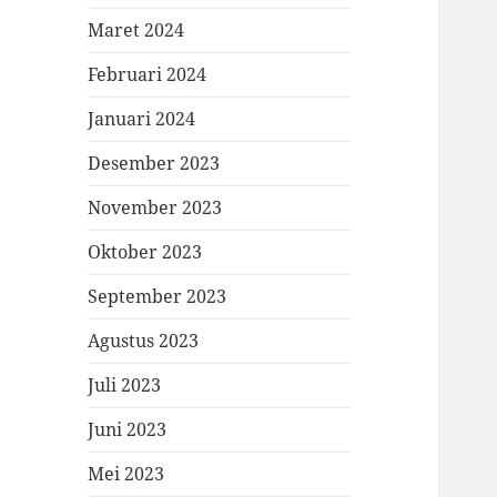
Maret 2024
Februari 2024
Januari 2024
Desember 2023
November 2023
Oktober 2023
September 2023
Agustus 2023
Juli 2023
Juni 2023
Mei 2023