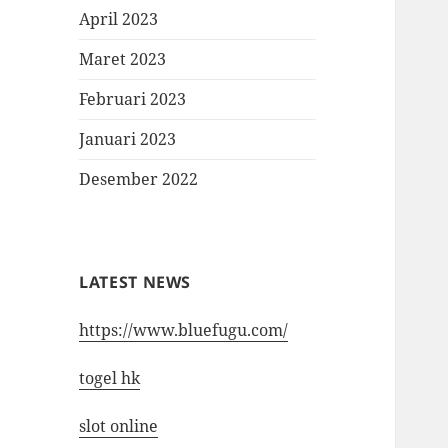
April 2023
Maret 2023
Februari 2023
Januari 2023
Desember 2022
LATEST NEWS
https://www.bluefugu.com/
togel hk
slot online