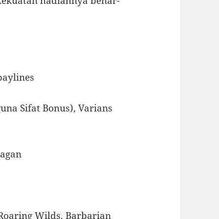
kekuatan hadiahnya benar-
 paylines
una Sifat Bonus), Varians
tagan
 Roaring Wilds, Barbarian