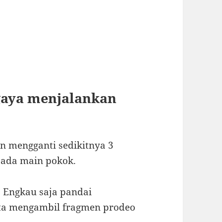
gaya menjalankan
 mengganti sedikitnya 3
 pada main pokok.
 Engkau saja pandai
ta mengambil fragmen prodeo