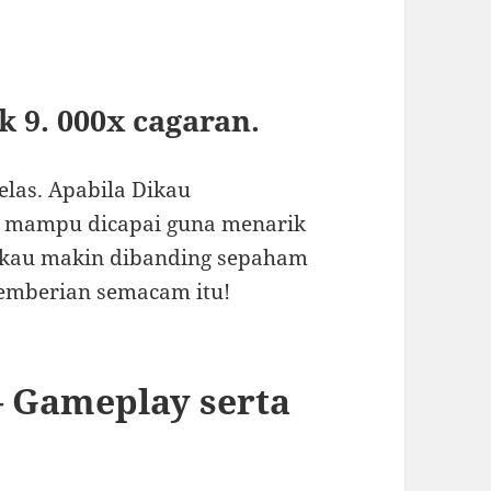
k 9. 000x cagaran.
elas. Apabila Dikau
ut mampu dicapai guna menarik
Dikau makin dibanding sepaham
emberian semacam itu!
– Gameplay serta