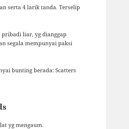
n serta 4 larik tanda. Terselip
 pribadi liar, yg dianggap
kan segala mempunyai paksi
yai bunting berada: Scatters
ds
klat yg mengaum.