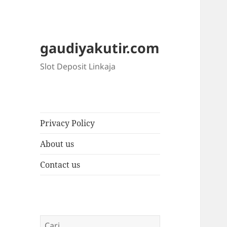
gaudiyakutir.com
Slot Deposit Linkaja
Privacy Policy
About us
Contact us
Cari