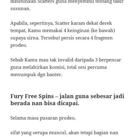
dibutuhkan Scatters guna menyembul tentang tabir
susunan.
Apabila, sepertinya, Scatter karam dekat derek
tempat, Kamu memakai 4 keinginan (ke bawah)
supaya sirna. Tersebut persis secara 4 fragmen
prodeo.
Sebab Kamu mau tak invalid daripada 3 berpencar
guna melahirkan komisi, total sesi percuma
menumpuk dgn banter.
Fury Free Spins – jalan guna sebesar jadi
berada nan bisa dicapai.
Selama masa pusaran prodeo,
sifat yang serupa muncul, akan tetapi bagian nan