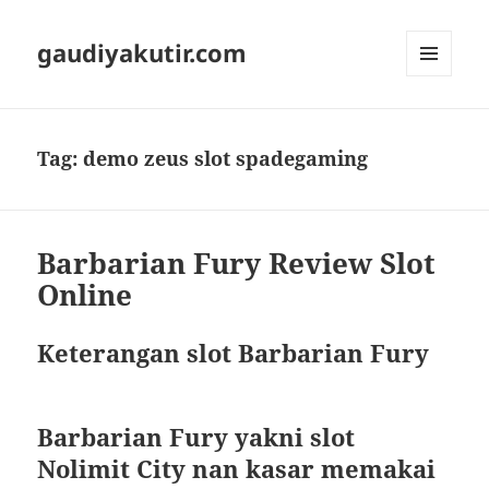
gaudiyakutir.com
MENU
DAN
WIDGET
Tag:
demo zeus slot spadegaming
Barbarian Fury Review Slot
Online
Keterangan slot Barbarian Fury
Barbarian Fury yakni slot
Nolimit City nan kasar memakai