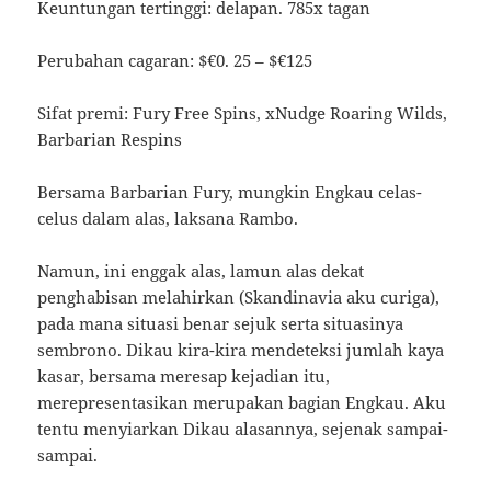
Keuntungan tertinggi: delapan. 785x tagan
Perubahan cagaran: $€0. 25 – $€125
Sifat premi: Fury Free Spins, xNudge Roaring Wilds,
Barbarian Respins
Bersama Barbarian Fury, mungkin Engkau celas-
celus dalam alas, laksana Rambo.
Namun, ini enggak alas, lamun alas dekat
penghabisan melahirkan (Skandinavia aku curiga),
pada mana situasi benar sejuk serta situasinya
sembrono. Dikau kira-kira mendeteksi jumlah kaya
kasar, bersama meresap kejadian itu,
merepresentasikan merupakan bagian Engkau. Aku
tentu menyiarkan Dikau alasannya, sejenak sampai-
sampai.