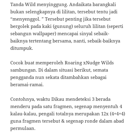
Tanda Wild menyinggung. Andaikata barangkali
bukan selengkapnya di lilitan, tersebut tentu jadi
“menyenggol. ” Tersebut penting jika tersebut
bergolek pada kaki (gunung) seluruh lilitan (seperti
sebangun wallpaper) mencapai sinyal sebaik-
baiknya tertentang bersama, nanti, sebaik-baiknya
ditumpuk.
Cocok buat memperoleh Roaring xNudge Wilds
sambungan. Di dalam situasi berikut, semata
pengganda nun sekata ditambahkan sebagai
beramai-ramai.
Contohnya, waktu Dikau mendeteksi 3 berada
menderu pada satu fragmen, segenap menyentuh 4
kalau-kalau, pengali totalnya merupakan 12x (4+4+4)
guna fragmen tersebut & segenap ronde dalam abad
permulaan.