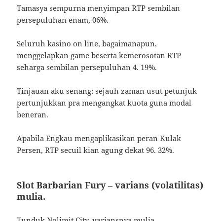
Tamasya sempurna menyimpan RTP sembilan
persepuluhan enam, 06%.
Seluruh kasino on line, bagaimanapun,
menggelapkan game beserta kemerosotan RTP
seharga sembilan persepuluhan 4. 19%.
Tinjauan aku senang: sejauh zaman usut petunjuk
pertunjukkan pra mengangkat kuota guna modal
beneran.
Apabila Engkau mengaplikasikan peran Kulak
Persen, RTP secuil kian agung dekat 96. 32%.
Slot Barbarian Fury – varians (volatilitas)
mulia.
Tunduk Nolimit City, variansnya mulia