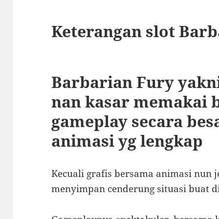
Keterangan slot Barb
Barbarian Fury yakni
nan kasar memakai b
gameplay secara bes
animasi yg lengkap
Kecuali grafis bersama animasi nun je
menyimpan cenderung situasi buat d