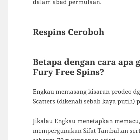
dalam abad permulaan.
Respins Ceroboh
Betapa dengan cara apa 
Fury Free Spins?
Engkau memasang kisaran prodeo dgn
Scatters (dikenali sebab kaya putih)
Jikalau Engkau menetapkan memacu,
mempergunakan Sifat Tambahan ser