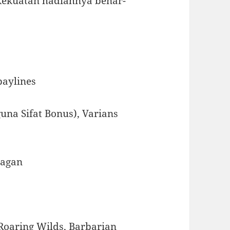
kekuatan hadiahnya benar-
 paylines
una Sifat Bonus), Varians
tagan
 Roaring Wilds, Barbarian