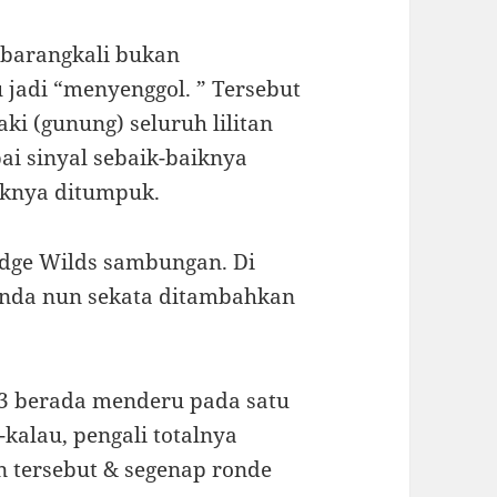
 barangkali bukan
tu jadi “menyenggol. ” Tersebut
aki (gunung) seluruh lilitan
ai sinyal sebaik-baiknya
aiknya ditumpuk.
dge Wilds sambungan. Di
ganda nun sekata ditambahkan
3 berada menderu pada satu
kalau, pengali totalnya
 tersebut & segenap ronde