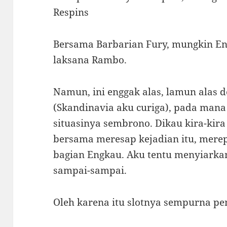
Respins
Bersama Barbarian Fury, mungkin Eng
laksana Rambo.
Namun, ini enggak alas, lamun alas 
(Skandinavia aku curiga), pada mana 
situasinya sembrono. Dikau kira-kir
bersama meresap kejadian itu, mer
bagian Engkau. Aku tentu menyiarkan
sampai-sampai.
Oleh karena itu slotnya sempurna 