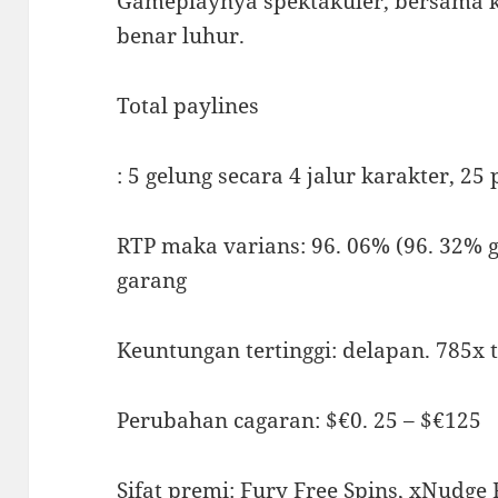
Gameplaynya spektakuler, bersama 
benar luhur.
Total paylines
: 5 gelung secara 4 jalur karakter, 25
RTP maka varians: 96. 06% (96. 32% g
garang
Keuntungan tertinggi: delapan. 785x 
Perubahan cagaran: $€0. 25 – $€125
Sifat premi: Fury Free Spins, xNudge