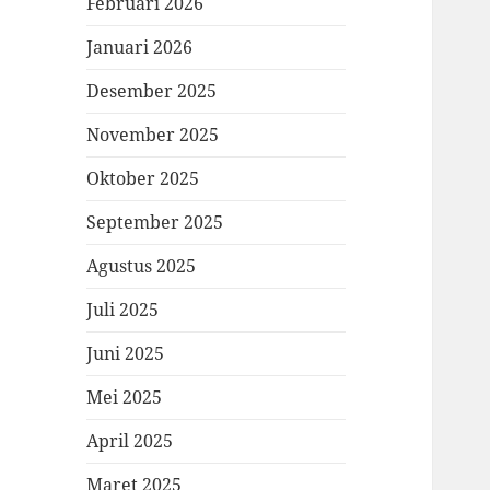
Februari 2026
Januari 2026
Desember 2025
November 2025
Oktober 2025
September 2025
Agustus 2025
Juli 2025
Juni 2025
Mei 2025
April 2025
Maret 2025