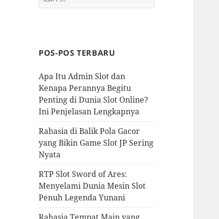
untuk:
POS-POS TERBARU
Apa Itu Admin Slot dan
Kenapa Perannya Begitu
Penting di Dunia Slot Online?
Ini Penjelasan Lengkapnya
Rahasia di Balik Pola Gacor
yang Bikin Game Slot JP Sering
Nyata
RTP Slot Sword of Ares:
Menyelami Dunia Mesin Slot
Penuh Legenda Yunani
Rahasia Tempat Main yang