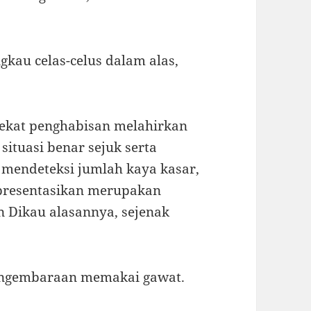
kau celas-celus dalam alas,
dekat penghabisan melahirkan
situasi benar sejuk serta
a mendeteksi jumlah kaya kasar,
epresentasikan merupakan
 Dikau alasannya, sejenak
pengembaraan memakai gawat.