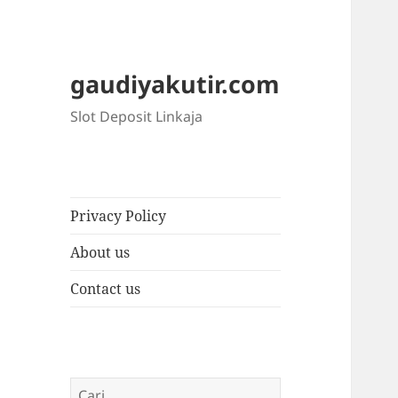
gaudiyakutir.com
Slot Deposit Linkaja
Privacy Policy
About us
Contact us
Cari