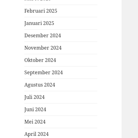
Februari 2025
Januari 2025
Desember 2024
November 2024
Oktober 2024
September 2024
Agustus 2024
Juli 2024
Juni 2024
Mei 2024
April 2024