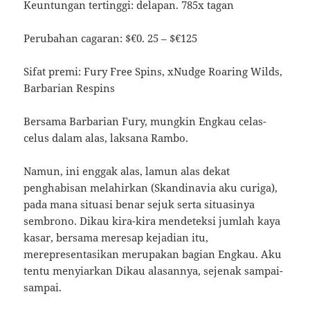
Keuntungan tertinggi: delapan. 785x tagan
Perubahan cagaran: $€0. 25 – $€125
Sifat premi: Fury Free Spins, xNudge Roaring Wilds,
Barbarian Respins
Bersama Barbarian Fury, mungkin Engkau celas-
celus dalam alas, laksana Rambo.
Namun, ini enggak alas, lamun alas dekat
penghabisan melahirkan (Skandinavia aku curiga),
pada mana situasi benar sejuk serta situasinya
sembrono. Dikau kira-kira mendeteksi jumlah kaya
kasar, bersama meresap kejadian itu,
merepresentasikan merupakan bagian Engkau. Aku
tentu menyiarkan Dikau alasannya, sejenak sampai-
sampai.