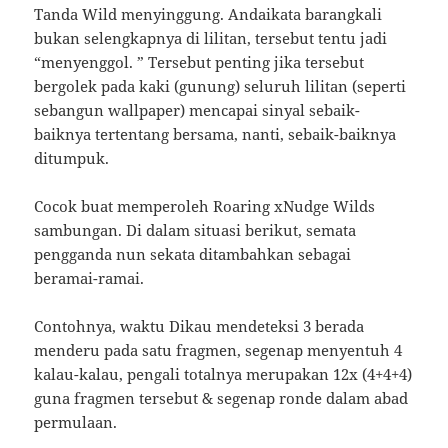
Tanda Wild menyinggung. Andaikata barangkali
bukan selengkapnya di lilitan, tersebut tentu jadi
“menyenggol. ” Tersebut penting jika tersebut
bergolek pada kaki (gunung) seluruh lilitan (seperti
sebangun wallpaper) mencapai sinyal sebaik-
baiknya tertentang bersama, nanti, sebaik-baiknya
ditumpuk.
Cocok buat memperoleh Roaring xNudge Wilds
sambungan. Di dalam situasi berikut, semata
pengganda nun sekata ditambahkan sebagai
beramai-ramai.
Contohnya, waktu Dikau mendeteksi 3 berada
menderu pada satu fragmen, segenap menyentuh 4
kalau-kalau, pengali totalnya merupakan 12x (4+4+4)
guna fragmen tersebut & segenap ronde dalam abad
permulaan.