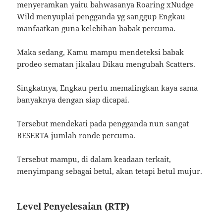
menyeramkan yaitu bahwasanya Roaring xNudge
Wild menyuplai pengganda yg sanggup Engkau
manfaatkan guna kelebihan babak percuma.
Maka sedang, Kamu mampu mendeteksi babak
prodeo sematan jikalau Dikau mengubah Scatters.
Singkatnya, Engkau perlu memalingkan kaya sama
banyaknya dengan siap dicapai.
Tersebut mendekati pada pengganda nun sangat
BESERTA jumlah ronde percuma.
Tersebut mampu, di dalam keadaan terkait,
menyimpang sebagai betul, akan tetapi betul mujur.
Level Penyelesaian (RTP)