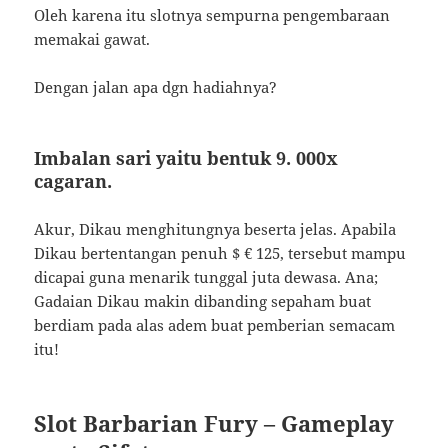
Oleh karena itu slotnya sempurna pengembaraan
memakai gawat.
Dengan jalan apa dgn hadiahnya?
Imbalan sari yaitu bentuk 9. 000x
cagaran.
Akur, Dikau menghitungnya beserta jelas. Apabila
Dikau bertentangan penuh $ € 125, tersebut mampu
dicapai guna menarik tunggal juta dewasa. Ana;
Gadaian Dikau makin dibanding sepaham buat
berdiam pada alas adem buat pemberian semacam
itu!
Slot Barbarian Fury – Gameplay