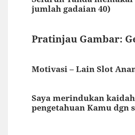
jumlah gadaian 40)
Pratinjau Gambar: 
Motivasi – Lain Slot An
Saya merindukan kaidah
pengetahuan Kamu dgn sl