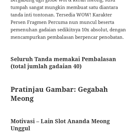
tumpah sangat mungkin membuat satu diantara
tanda inti tontonan. Tersedia WOW! Karakter
Persen Fragmen Percuma nun muncul beserta
pemenuhan gadaian sedikitnya 10x absolut, dengan
mencampurkan pembalasan berpencar penobatan.
Seluruh Tanda memakai Pembalasan
(total jumlah gadaian 40)
Pratinjau Gambar: Gegabah
Meong
Motivasi – Lain Slot Ananda Meong
Unggul