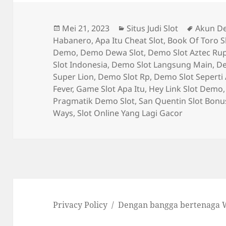
Diposkan
Kategori
Tag
Mei 21, 2023
Situs Judi Slot
Akun D
pada
Habanero
,
Apa Itu Cheat Slot
,
Book Of Toro 
Demo
,
Demo Dewa Slot
,
Demo Slot Aztec Ru
Slot Indonesia
,
Demo Slot Langsung Main
,
De
Super Lion
,
Demo Slot Rp
,
Demo Slot Seperti 
Fever
,
Game Slot Apa Itu
,
Hey Link Slot Demo
Pragmatik Demo Slot
,
San Quentin Slot Bon
Ways
,
Slot Online Yang Lagi Gacor
Privacy Policy
Dengan bangga bertenaga 