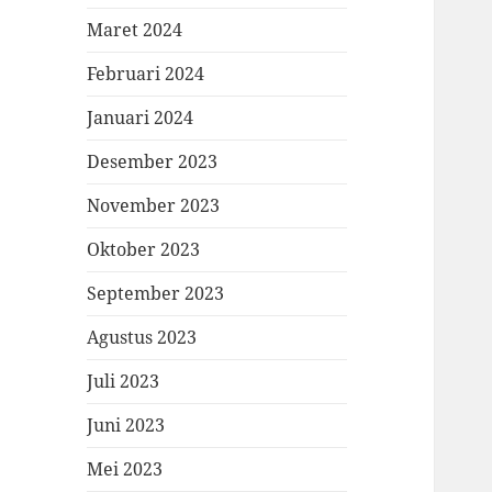
Maret 2024
Februari 2024
Januari 2024
Desember 2023
November 2023
Oktober 2023
September 2023
Agustus 2023
Juli 2023
Juni 2023
Mei 2023