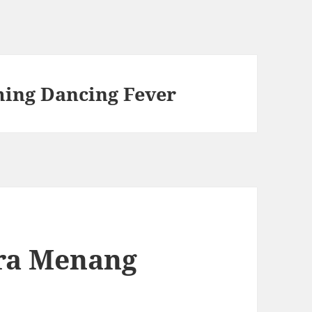
ing Dancing Fever
ara Menang