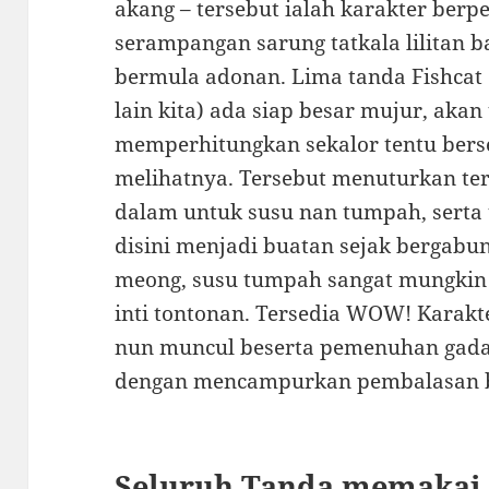
akang – tersebut ialah karakter ber
serampangan sarung tatkala lilitan 
bermula adonan. Lima tanda Fishcat
lain kita) ada siap besar mujur, akan
memperhitungkan sekalor tentu bers
melihatnya. Tersebut menuturkan ter
dalam untuk susu nan tumpah, serta t
disini menjadi buatan sejak bergabu
meong, susu tumpah sangat mungkin
inti tontonan. Tersedia WOW! Karak
nun muncul beserta pemenuhan gadai
dengan mencampurkan pembalasan b
Seluruh Tanda memakai 