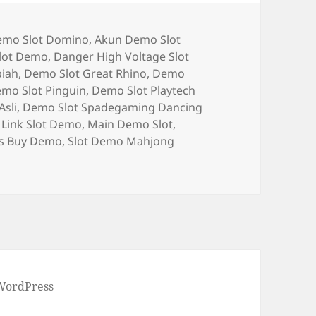
emo Slot Domino
,
Akun Demo Slot
Slot Demo
,
Danger High Voltage Slot
piah
,
Demo Slot Great Rhino
,
Demo
mo Slot Pinguin
,
Demo Slot Playtech
Asli
,
Demo Slot Spadegaming Dancing
,
Link Slot Demo
,
Main Demo Slot
,
us Buy Demo
,
Slot Demo Mahjong
WordPress