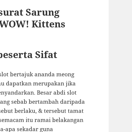
surat Sarung
 WOW! Kittens
eserta Sifat
slot bertajuk ananda meong
amu dapatkan merupakan jika
nyandarkan. Besar abdi slot
gsang sebab bertambah daripada
ebut berlaku, & tersebut tamat
n semacam itu ramai belakangan
a-apa sekadar guna