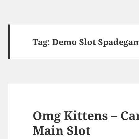
Tag:
Demo Slot Spadegam
Omg Kittens – C
Main Slot