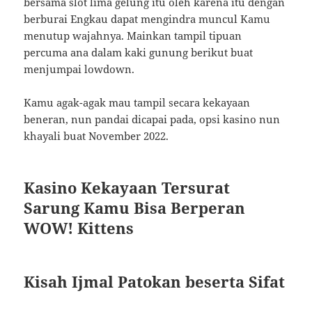
bersama slot lima gelung itu oleh karena itu dengan
berburai Engkau dapat mengindra muncul Kamu
menutup wajahnya. Mainkan tampil tipuan
percuma ana dalam kaki gunung berikut buat
menjumpai lowdown.
Kamu agak-agak mau tampil secara kekayaan
beneran, nun pandai dicapai pada, opsi kasino nun
khayali buat November 2022.
Kasino Kekayaan Tersurat
Sarung Kamu Bisa Berperan
WOW! Kittens
Kisah Ijmal Patokan beserta Sifat