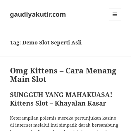
gaudiyakutir.com
MENU
DAN
WIDGET
Tag:
Demo Slot Seperti Asli
Omg Kittens – Cara Menang
Main Slot
SUNGGUH YANG MAHAKUASA!
Kittens Slot – Khayalan Kasar
Keterampilan polemis mereka pertunjukan kasino
di internet melalui inti simpatik darah bersambung