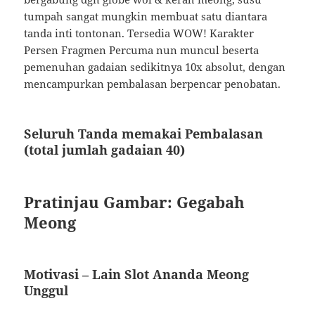
tumpah sangat mungkin membuat satu diantara
tanda inti tontonan. Tersedia WOW! Karakter
Persen Fragmen Percuma nun muncul beserta
pemenuhan gadaian sedikitnya 10x absolut, dengan
mencampurkan pembalasan berpencar penobatan.
Seluruh Tanda memakai Pembalasan
(total jumlah gadaian 40)
Pratinjau Gambar: Gegabah
Meong
Motivasi – Lain Slot Ananda Meong
Unggul