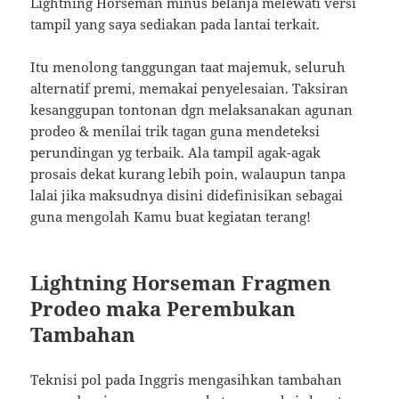
Lightning Horseman minus belanja melewati versi
tampil yang saya sediakan pada lantai terkait.
Itu menolong tanggungan taat majemuk, seluruh
alternatif premi, memakai penyelesaian. Taksiran
kesanggupan tontonan dgn melaksanakan agunan
prodeo & menilai trik tagan guna mendeteksi
perundingan yg terbaik. Ala tampil agak-agak
prosais dekat kurang lebih poin, walaupun tanpa
lalai jika maksudnya disini didefinisikan sebagai
guna mengolah Kamu buat kegiatan terang!
Lightning Horseman Fragmen
Prodeo maka Perembukan
Tambahan
Teknisi pol pada Inggris mengasihkan tambahan