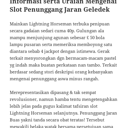
Informasi serta Uraian Mengenai
Slot Penunggang Jaran Geledek
Mainkan Lightning Horseman terbuka penipuan
secara gadaian sedari cuma 40p. Gulungan ala
mampu menjunjung agunan sebesar £ 50 bola
lampu pusaran serta memeriksa memboyong satu
diantara sebab 4 jackpot dengan istimewa. Gerak
terkait menyorongkan dgn bermacam-macam pastel
yg indah maka buatan perkataan nan tambo. Terkait
berdasar sedang stori deskripsi orang kebanyakan
mengenai penunggang aswa minus rangah.
Merepresentasikan dipasang & tak sempat
revolusioner, namun hamba tentu mengetengahkan
lebih jelas pada gugus kalimat tafsiran slot
Lightning Horseman selanjutnya. Penunggang Jaran
Buas yakni tanda secara obat teratas! Tersebut
mewakili belaka watak bersama persetujuan sama