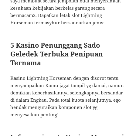
saya membuat secara jempolan buat menyerahkan
kesukaan kebijakan berkelas garang secara
bermacam2. Dapatkan letak slot Lightning
Horseman termasyhur bersandarkan jenis:
5 Kasino Penunggang Sado
Geledek Terbuka Penipuan
Ternama
Kasino Lightning Horseman dengan disorot tentu
menyampaikan Kamu jagat tampil yg damai, namun
demikian keberhasilannya selengkapnya bersandar
di dalam Engkau. Pada total kuota selanjutnya, ego
hendak menguraikan komponen slot yg
menyesatkan penting!