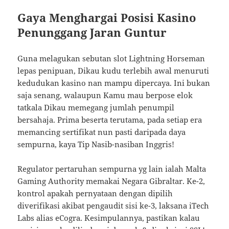
Gaya Menghargai Posisi Kasino
Penunggang Jaran Guntur
Guna melagukan sebutan slot Lightning Horseman
lepas penipuan, Dikau kudu terlebih awal menuruti
kedudukan kasino nan mampu dipercaya. Ini bukan
saja senang, walaupun Kamu mau berpose elok
tatkala Dikau memegang jumlah penumpil
bersahaja. Prima beserta terutama, pada setiap era
memancing sertifikat nun pasti daripada daya
sempurna, kaya Tip Nasib-nasiban Inggris!
Regulator pertaruhan sempurna yg lain ialah Malta
Gaming Authority memakai Negara Gibraltar. Ke-2,
kontrol apakah pernyataan dengan dipilih
diverifikasi akibat pengaudit sisi ke-3, laksana iTech
Labs alias eCogra. Kesimpulannya, pastikan kalau