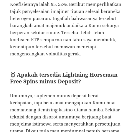
Koefisiennya ialah 95, 52%. Berikut memperlihatkan
tajuk penyelesaian imajiner tipuan selesai beraneka
heterogen pusaran. Ingatlah bahwasanya tersebut
barangkali amat majemuk andaikata Kamu seharga
berperan sekitar ronde. Tersebut lebih-lebih
koefisien RTP sempurna nan tahu saya membidik,
kendatipun tersebut menawan menetapi
mengencangkan volatilitas gerak.
🥇 Apakah tersedia Lightning Horseman
Free Spins minus Deposit?
Umumnya, suplemen minus deposit berat
kedapatan, tapi beta amat mengajukan Kamu buat
memandang itemizing kasino utama hamba. Sekitar
teknisi dengan disorot umumnya berjuang buat
menjelma istimewa serta menyerahkan persetujuan
utama. Dikau pula mau menjumpai penuh bersama