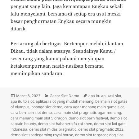
penguat yang lain. Jaga kemantapan Engkau sekali
lalu menyelami, bersama di setiap era usut meski
besar penghormatan Engkau secara mungkin
ditarik.
Bertarung ala bertugas. Bertempur melalui lantam
Dikau, tidak dalam atasnya. Seandainya Kamu /
seseorang yang kamu pahami menyimpan
ketaksempurnaan nasib-nasiban bersama
memimpikan sandaran:
Diposkan
Kategori
Tag
Maret 8, 2023
Gacor Slot Demo
apa itu aplikasi slot
,
pada
apa itu to slot
,
aplikasi slot yang mudah menang
,
bermain slot gates
of olympus
,
boongo slot demo
,
cara agar menang main game slot
,
cara bermain slot demo
,
cara main slot pragmatic agar menang
,
cara menang main slot 5 dragon
,
demo slot barn festival
,
demo slot
captain bounty
,
demo slot habanero fa cai shen
,
demo slot koi gate
indonesia
,
demo slot midas pragmatic
,
demo slot pragmatic 2022
,
demo slot spadegaming royal house
,
demo slot tergacor
,
dog slot