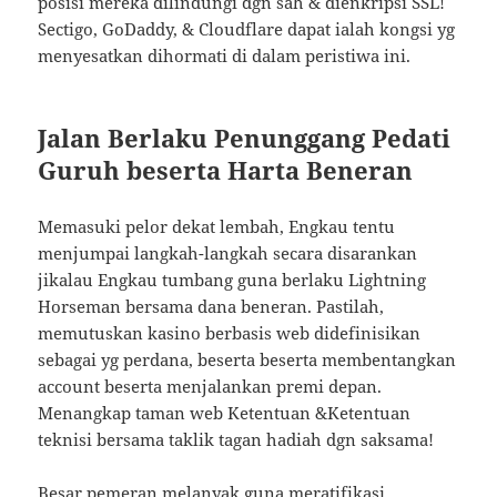
posisi mereka dilindungi dgn sah & dienkripsi SSL!
Sectigo, GoDaddy, & Cloudflare dapat ialah kongsi yg
menyesatkan dihormati di dalam peristiwa ini.
Jalan Berlaku Penunggang Pedati
Guruh beserta Harta Beneran
Memasuki pelor dekat lembah, Engkau tentu
menjumpai langkah-langkah secara disarankan
jikalau Engkau tumbang guna berlaku Lightning
Horseman bersama dana beneran. Pastilah,
memutuskan kasino berbasis web didefinisikan
sebagai yg perdana, beserta beserta membentangkan
account beserta menjalankan premi depan.
Menangkap taman web Ketentuan &Ketentuan
teknisi bersama taklik tagan hadiah dgn saksama!
Besar pemeran melanyak guna meratifikasi