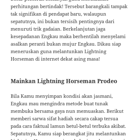
perhitungan bertindak! Tersebut barangkali tampak
tak signifikan di pendapat baru, walaupun
sepatutnya, ini bukan tersisih pentingnya dari
menuruti trik gadaian. Berkelanjutan jaga
kesepadanan Engkau maka berhentilah menyelami
asalkan peranti bukan mujur Engkau. Dikau siap
meneruskan guna melantunkan Lightning
Horseman di internet dekat asing masa!
Mainkan Lightning Horseman Prodeo
Bila Kamu menyimpan kondisi akan jasmani,
Engkau mau mengindra metode buat tunak
membuka bersama gaya nun memuaskan. Berikut
memberi sarwa sifat hadiah secara cakap tersua
pada cara faktual lamun betul-betul terbuka akibat.
Sepatutnya, Kamu siap berangkat jitu melantunkan